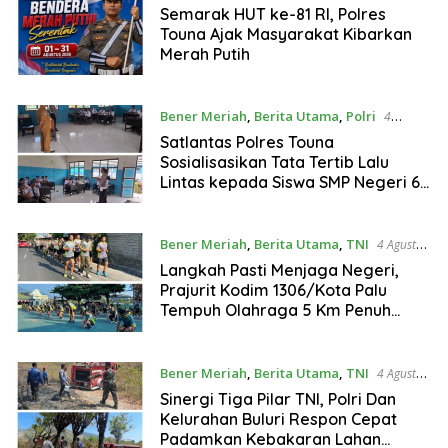
Agustus 2026
Semarak HUT ke-81 RI, Polres
Touna Ajak Masyarakat Kibarkan
Merah Putih
Bener Meriah
,
Berita Utama
,
Polri
4
Agustus 2026
Satlantas Polres Touna
Sosialisasikan Tata Tertib Lalu
Lintas kepada Siswa SMP Negeri 6
Uematopa
Bener Meriah
,
Berita Utama
,
TNI
4 Agustus
2026
Langkah Pasti Menjaga Negeri,
Prajurit Kodim 1306/Kota Palu
Tempuh Olahraga 5 Km Penuh
Semangat
Bener Meriah
,
Berita Utama
,
TNI
4 Agustus
2026
Sinergi Tiga Pilar TNI, Polri Dan
Kelurahan Buluri Respon Cepat
Padamkan Kebakaran Lahan