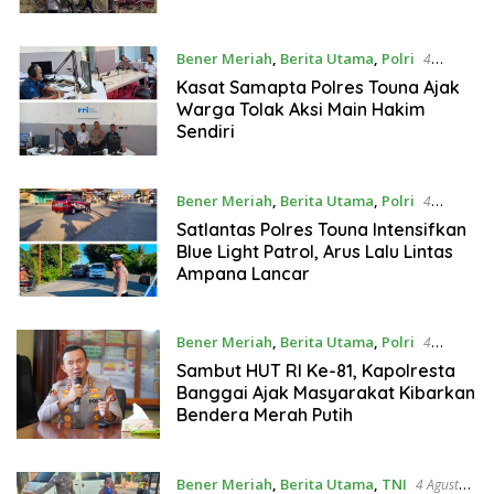
Kosong
Bener Meriah
,
Berita Utama
,
Polri
4
Agustus 2026
Kasat Samapta Polres Touna Ajak
Warga Tolak Aksi Main Hakim
Sendiri
Bener Meriah
,
Berita Utama
,
Polri
4
Agustus 2026
Satlantas Polres Touna Intensifkan
Blue Light Patrol, Arus Lalu Lintas
Ampana Lancar
Bener Meriah
,
Berita Utama
,
Polri
4
Agustus 2026
Sambut HUT RI Ke-81, Kapolresta
Banggai Ajak Masyarakat Kibarkan
Bendera Merah Putih
Bener Meriah
,
Berita Utama
,
TNI
4 Agustus