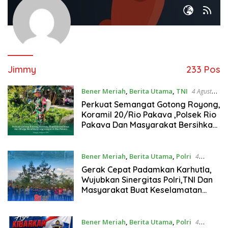
Jimmy
233 Pos
Bener Meriah
,
Berita Utama
,
TNI
4 Agustus
2026
Perkuat Semangat Gotong Royong,
Koramil 20/Rio Pakava ,Polsek Rio
Pakava Dan Masyarakat Bersihkan
Lingkungan Desa Pancasila Mukti
Bener Meriah
,
Berita Utama
,
Polri
4
Agustus 2026
Gerak Cepat Padamkan Karhutla,
Wujubkan Sinergitas Polri,TNI Dan
Masyarakat Buat Keselamatan
Bersama
Bener Meriah
,
Berita Utama
,
Polri
4