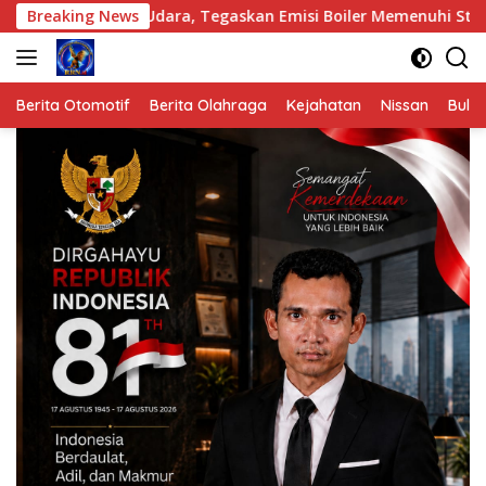
Langsung
aan Pencemaran Udara, Tegaskan Emisi Boiler Memenuhi Standar
Breaking News
ke
konten
Berita Otomotif
Berita Olahraga
Kejahatan
Nissan
Bulut