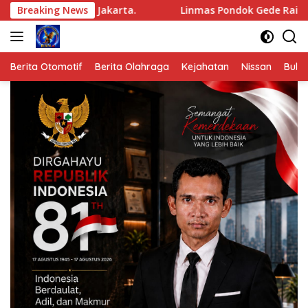
Langsung
 XII ke Jakarta.
Breaking News
Linmas Pondok Gede Raih Juara III Ko
ke
konten
Berita Otomotif
Berita Olahraga
Kejahatan
Nissan
Bulut