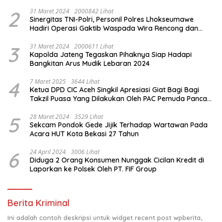
& Santunan Yatim-Piatu
2
31 Maret 2024
2000842 Lihat
Sinergitas TNI-Polri, Personil Polres Lhokseumawe
Hadiri Operasi Gaktib Waspada Wira Rencong dan
Yustisi Citra Wira Rencong
3
31 Maret 2024
2000611 Lihat
Kapolda Jateng Tegaskan Pihaknya Siap Hadapi
Bangkitan Arus Mudik Lebaran 2024
4
7 Maret 2025
3644 Lihat
Ketua DPD CIC Aceh Singkil Apresiasi Giat Bagi Bagi
Takzil Puasa Yang Dilakukan Oleh PAC Pemuda Panca
Sila di Dampingi Personil TNI/ Polri Kecamatan Gunung
Meriah Kabupaten Aceh Singkil
5
28 Maret 2024
3529 Lihat
Sekcam Pondok Gede Jijik Terhadap Wartawan Pada
Acara HUT Kota Bekasi 27 Tahun
6
24 April 2024
3006 Lihat
Diduga 2 Orang Konsumen Nunggak Cicilan Kredit di
Laporkan ke Polsek Oleh PT. FIF Group
Berita Kriminal
Ini adalah contoh deskripsi untuk widget recent post wpberita,