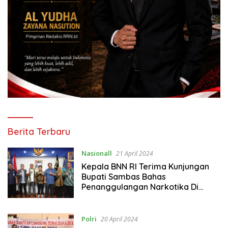
ragamrajawalinusantara.id
Berita Terbaru
Nasionall
21 April 2024
Kepala BNN RI Terima Kunjungan
Bupati Sambas Bahas
Penanggulangan Narkotika Di
Wilayah Perbatasan
Polri
20 April 2024