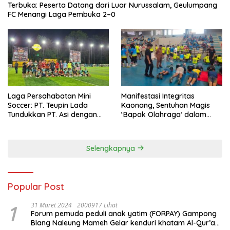
Terbuka: Peserta Datang dari Luar Nurussalam, Geulumpang
FC Menangi Laga Pembuka 2–0
Laga Persahabatan Mini
Manifestasi Integritas
Soccer: PT. Teupin Lada
Kaonang, Sentuhan Magis
Tundukkan PT. Asi dengan
‘Bapak Olahraga’ dalam
Skor 2-0
Modernisasi Atlet Pelajar
Kota Tangerang
Selengkapnya
Popular Post
1
31 Maret 2024
2000917 Lihat
Forum pemuda peduli anak yatim (FORPAY) Gampong
Blang Naleung Mameh Gelar kenduri khatam Al-Qur’an