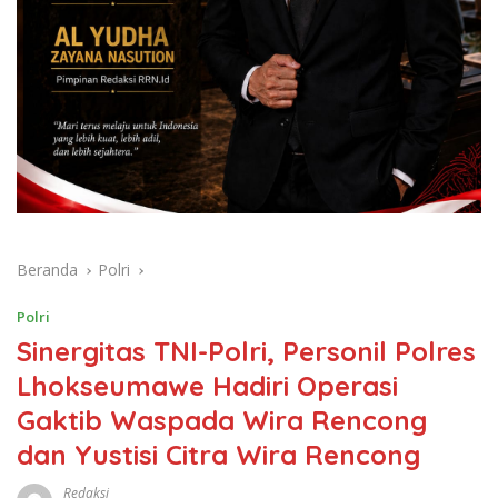
Beranda
Polri
Polri
Sinergitas TNI-Polri, Personil Polres
Lhokseumawe Hadiri Operasi
Gaktib Waspada Wira Rencong
dan Yustisi Citra Wira Rencong
Redaksi