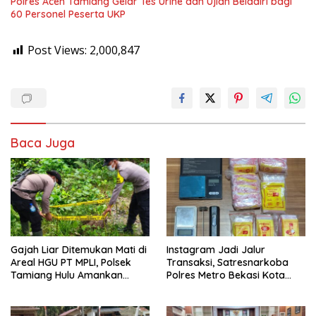
Polres Aceh Tamiang Gelar Tes Urine dan Ujian Beladiri bagi
60 Personel Peserta UKP
Post Views:
2,000,847
Baca Juga
Gajah Liar Ditemukan Mati di
Instagram Jadi Jalur
Areal HGU PT MPLI, Polsek
Transaksi, Satresnarkoba
Tamiang Hulu Amankan
Polres Metro Bekasi Kota
Lokasi
Bongkar Produksi “Shinte”
441 Gram.