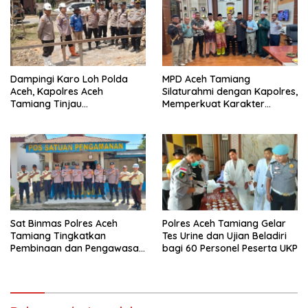
Dampingi Karo Loh Polda
MPD Aceh Tamiang
Aceh, Kapolres Aceh
Silaturahmi dengan Kapolres,
Tamiang Tinjau
Memperkuat Karakter
Pembangunan Pospol Babo
Peserta Didik
dan Sumber Bor
Bhayangkari Peduli
Sat Binmas Polres Aceh
Polres Aceh Tamiang Gelar
Tamiang Tingkatkan
Tes Urine dan Ujian Beladiri
Pembinaan dan Pengawasan
bagi 60 Personel Peserta UKP
Satpam di PKS PTPN IV
Regional 6 Pulau Tiga