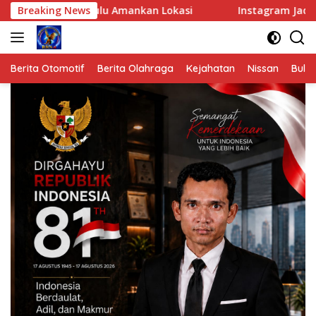
Langsung
Hulu Amankan Lokasi
Breaking News
Instagram Jadi Jalur Transaksi, S
ke
konten
Berita Otomotif
Berita Olahraga
Kejahatan
Nissan
Bulut