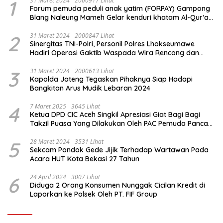
1
31 Maret 2024
2000917 Lihat
Forum pemuda peduli anak yatim (FORPAY) Gampong
Blang Naleung Mameh Gelar kenduri khatam Al-Qur’an
& Santunan Yatim-Piatu
2
31 Maret 2024
2000847 Lihat
Sinergitas TNI-Polri, Personil Polres Lhokseumawe
Hadiri Operasi Gaktib Waspada Wira Rencong dan
Yustisi Citra Wira Rencong
3
31 Maret 2024
2000613 Lihat
Kapolda Jateng Tegaskan Pihaknya Siap Hadapi
Bangkitan Arus Mudik Lebaran 2024
4
7 Maret 2025
3645 Lihat
Ketua DPD CIC Aceh Singkil Apresiasi Giat Bagi Bagi
Takzil Puasa Yang Dilakukan Oleh PAC Pemuda Panca
Sila di Dampingi Personil TNI/ Polri Kecamatan Gunung
Meriah Kabupaten Aceh Singkil
5
28 Maret 2024
3531 Lihat
Sekcam Pondok Gede Jijik Terhadap Wartawan Pada
Acara HUT Kota Bekasi 27 Tahun
6
24 April 2024
3007 Lihat
Diduga 2 Orang Konsumen Nunggak Cicilan Kredit di
Laporkan ke Polsek Oleh PT. FIF Group