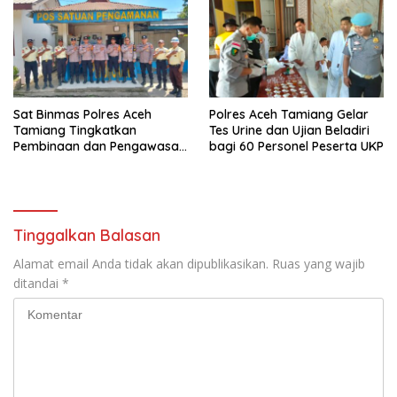
Bhayangkari Peduli
Sat Binmas Polres Aceh
Polres Aceh Tamiang Gelar
Tamiang Tingkatkan
Tes Urine dan Ujian Beladiri
Pembinaan dan Pengawasan
bagi 60 Personel Peserta UKP
Satpam di PKS PTPN IV
Regional 6 Pulau Tiga
Tinggalkan Balasan
Alamat email Anda tidak akan dipublikasikan.
Ruas yang wajib
ditandai
*