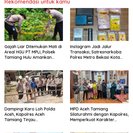
Rekomendasi untuk kamu
Gajah Liar Ditemukan Mati di
Instagram Jadi Jalur
Areal HGU PT MPLI, Polsek
Transaksi, Satresnarkoba
Tamiang Hulu Amankan
Polres Metro Bekasi Kota
Lokasi
Bongkar Produksi “Shinte”
441 Gram.
Dampingi Karo Loh Polda
MPD Aceh Tamiang
Aceh, Kapolres Aceh
Silaturahmi dengan Kapolres,
Tamiang Tinjau
Memperkuat Karakter
Pembangunan Pospol Babo
Peserta Didik
dan Sumber Bor