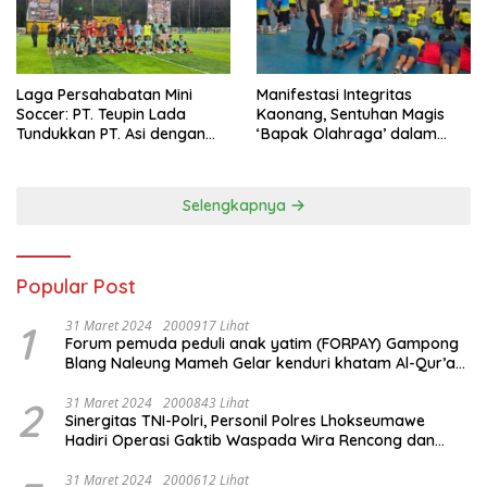
Laga Persahabatan Mini
Manifestasi Integritas
Soccer: PT. Teupin Lada
Kaonang, Sentuhan Magis
Tundukkan PT. Asi dengan
‘Bapak Olahraga’ dalam
Skor 2-0
Modernisasi Atlet Pelajar
Kota Tangerang
Selengkapnya
Popular Post
1
31 Maret 2024
2000917 Lihat
Forum pemuda peduli anak yatim (FORPAY) Gampong
Blang Naleung Mameh Gelar kenduri khatam Al-Qur’an
& Santunan Yatim-Piatu
2
31 Maret 2024
2000843 Lihat
Sinergitas TNI-Polri, Personil Polres Lhokseumawe
Hadiri Operasi Gaktib Waspada Wira Rencong dan
Yustisi Citra Wira Rencong
31 Maret 2024
2000612 Lihat