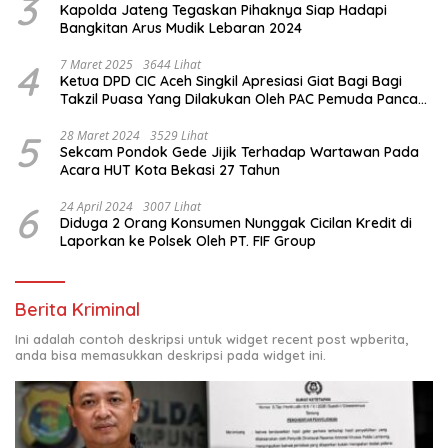
3
Kapolda Jateng Tegaskan Pihaknya Siap Hadapi
Bangkitan Arus Mudik Lebaran 2024
4
7 Maret 2025
3644 Lihat
Ketua DPD CIC Aceh Singkil Apresiasi Giat Bagi Bagi
Takzil Puasa Yang Dilakukan Oleh PAC Pemuda Panca
Sila di Dampingi Personil TNI/ Polri Kecamatan Gunung
Meriah Kabupaten Aceh Singkil
5
28 Maret 2024
3529 Lihat
Sekcam Pondok Gede Jijik Terhadap Wartawan Pada
Acara HUT Kota Bekasi 27 Tahun
6
24 April 2024
3007 Lihat
Diduga 2 Orang Konsumen Nunggak Cicilan Kredit di
Laporkan ke Polsek Oleh PT. FIF Group
Berita Kriminal
Ini adalah contoh deskripsi untuk widget recent post wpberita,
anda bisa memasukkan deskripsi pada widget ini.