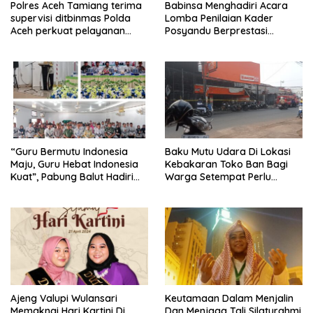
Polres Aceh Tamiang terima
Babinsa Menghadiri Acara
supervisi ditbinmas Polda
Lomba Penilaian Kader
Aceh perkuat pelayanan
Posyandu Berprestasi
binmas yang humanis
Tingkat Kecamatan
“Guru Bermutu Indonesia
Baku Mutu Udara Di Lokasi
Maju, Guru Hebat Indonesia
Kebakaran Toko Ban Bagi
Kuat”, Pabung Balut Hadiri
Warga Setempat Perlu
Konferensi PGRI Muratara
Perhatian Dinas Terkait.
ke-XXIII
Ajeng Valupi Wulansari
Keutamaan Dalam Menjalin
Memaknai Hari Kartini Di
Dan Menjaga Tali Silaturahmi