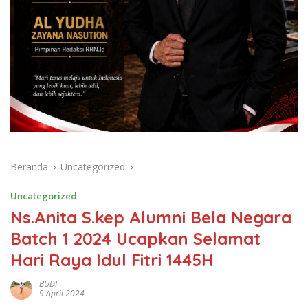
Beranda
Uncategorized
Uncategorized
Ns.Anita S.kep Alumni Bela Negara
Batch 1 2024 Ucapkan Selamat
Hari Raya Idul Fitri 1445H
BUDI
9 April 2024