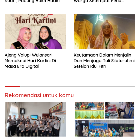
Kuat”, Pabung Balut Hadiri
Warga Setempat Perlu
Konferensi PGRI Muratara
Perhatian Dinas Terkait.
ke-XXIII
Ajeng Valupi Wulansari
Keutamaan Dalam Menjalin
Memaknai Hari Kartini Di
Dan Menjaga Tali Silaturahmi
Masa Era Digital
Setelah Idul Fitri
Rekomendasi untuk kamu