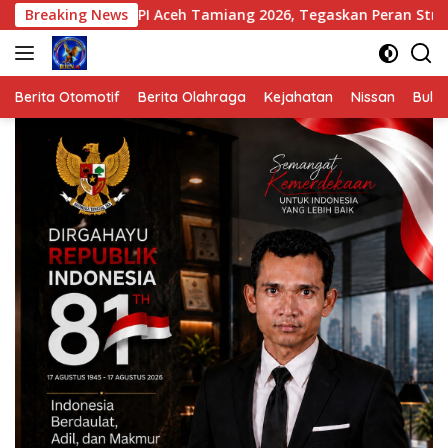
Langsung
PI Aceh Tamiang 2026, Tegaskan Peran Strategis Komunikasi d
Breaking News
ke
konten
Berita Otomotif
Berita Olahraga
Kejahatan
Nissan
Bulut