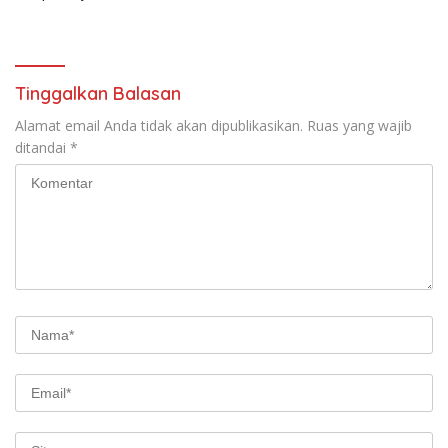
bantu air bersih
kejuruan muda ajak
masyarakat pasang
bendera merah putih
Tinggalkan Balasan
Alamat email Anda tidak akan dipublikasikan.
Ruas yang wajib
ditandai
*