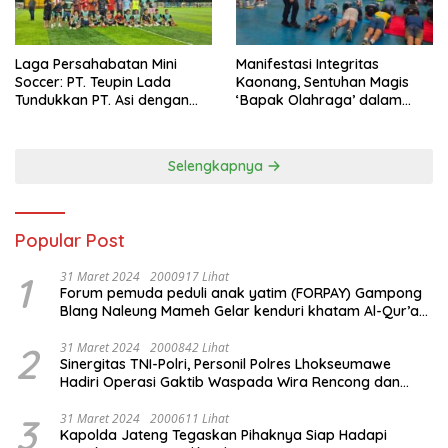
Laga Persahabatan Mini
Manifestasi Integritas
Soccer: PT. Teupin Lada
Kaonang, Sentuhan Magis
Tundukkan PT. Asi dengan
‘Bapak Olahraga’ dalam
Skor 2-0
Modernisasi Atlet Pelajar
Kota Tangerang
Selengkapnya
Popular Post
1
31 Maret 2024
2000917 Lihat
Forum pemuda peduli anak yatim (FORPAY) Gampong
Blang Naleung Mameh Gelar kenduri khatam Al-Qur’an
& Santunan Yatim-Piatu
2
31 Maret 2024
2000842 Lihat
Sinergitas TNI-Polri, Personil Polres Lhokseumawe
Hadiri Operasi Gaktib Waspada Wira Rencong dan
Yustisi Citra Wira Rencong
3
31 Maret 2024
2000611 Lihat
Kapolda Jateng Tegaskan Pihaknya Siap Hadapi