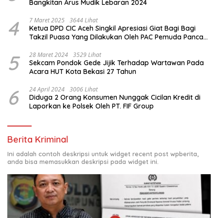
Bangkitan Arus Mudik Lebaran 2024
4
7 Maret 2025
3644 Lihat
Ketua DPD CIC Aceh Singkil Apresiasi Giat Bagi Bagi
Takzil Puasa Yang Dilakukan Oleh PAC Pemuda Panca
Sila di Dampingi Personil TNI/ Polri Kecamatan Gunung
Meriah Kabupaten Aceh Singkil
5
28 Maret 2024
3529 Lihat
Sekcam Pondok Gede Jijik Terhadap Wartawan Pada
Acara HUT Kota Bekasi 27 Tahun
6
24 April 2024
3006 Lihat
Diduga 2 Orang Konsumen Nunggak Cicilan Kredit di
Laporkan ke Polsek Oleh PT. FIF Group
Berita Kriminal
Ini adalah contoh deskripsi untuk widget recent post wpberita,
anda bisa memasukkan deskripsi pada widget ini.