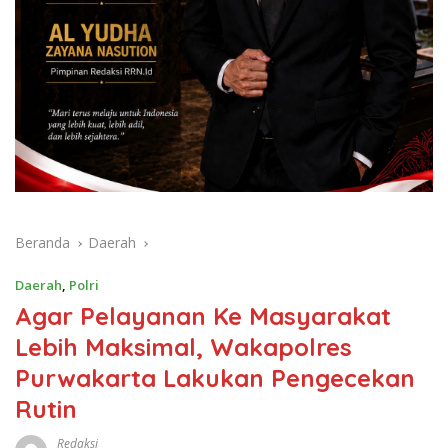
Beranda
Daerah
Daerah
,
Polri
Agar Pelayanan Ke Masyarakat
Lebih Maksimal, Wakapolres
Purwakarta Lakukan Pengecekan
Rutin
Redaksi