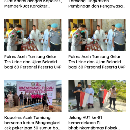
Silaturahmi dengan Kapolres,
Tamiang Tingkatkan
Memperkuat Karakter
Pembinaan dan Pengawasan
Peserta Didik
Satpam di PKS PTPN IV
Regional 6 Pulau Tiga
Polres Aceh Tamiang Gelar
Polres Aceh Tamiang Gelar
Tes Urine dan Ujian Beladiri
Tes Urine dan Ujian Beladiri
bagi 60 Personel Peserta UKP
bagi 60 Personel Peserta UKP
Kapolres Aceh Tamiang
Jelang HUT ke-81
bersama ketua Bhayangkari
kemerdekaan RI
cek pekerjaan 30 sumur bor
bhabinkamtibmas Polsek