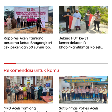
Kapolres Aceh Tamiang
Jelang HUT ke-81
bersama ketua Bhayangkari
kemerdekaan RI
cek pekerjaan 30 sumur bor
bhabinkamtibmas Polsek
bantu air bersih
kejuruan muda ajak
masyarakat pasang
bendera merah putih
Rekomendasi untuk kamu
MPD Aceh Tamiang
Sat Binmas Polres Aceh