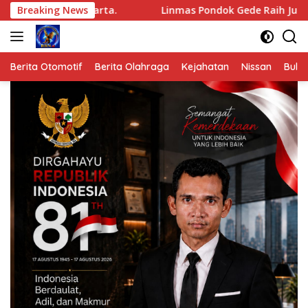
Langsung
arta.
Breaking News
Linmas Pondok Gede Raih Juara III Kota Bekasi d
ke
konten
Berita Otomotif
Berita Olahraga
Kejahatan
Nissan
Bulut