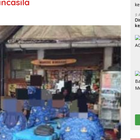
ncasila
9 
Di
ke