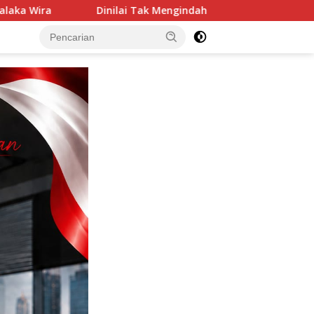
 Mengindahkan Semarak HUT RI ke-81, Kantor ULP PLN Kuta Binje