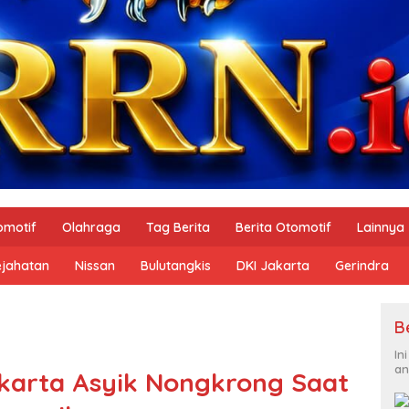
omotif
Olahraga
Tag Berita
Berita Otomotif
Lainnya
ejahatan
Nissan
Bulutangkis
DKI Jakarta
Gerindra
B
In
an
karta Asyik Nongkrong Saat