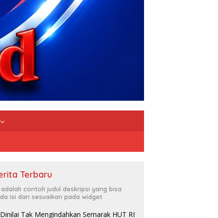
erita Terbaru
i adalah contoh judul deskripsi yang bisa
da isi dan sesuaikan pada widget