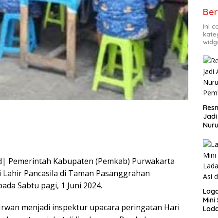
Ber
Ini 
kate
widg
Resm
Jadi
Nuru
Pem
id| Pemerintah Kabupaten (Pemkab) Purwakarta
 Lahir Pancasila di Taman Pasanggrahan
ada Sabtu pagi, 1 Juni 2024.
Lag
Mini
 Irwan menjadi inspektur upacara peringatan Hari
Lada
Asi 