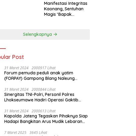
Manifestasi Integritas
Kaonang, Sentuhan
Magis ‘Bapak
Olahraga’ dalam
Modernisasi Atlet
Pelajar Kota
Selengkapnya
Tangerang
ular Post
31 Maret 2024
2000917 Lihat
Forum pemuda peduli anak yatim
(FORPAY) Gampong Blang Naleung
Mameh Gelar kenduri khatam Al-Qur’an &
Santunan Yatim-Piatu
31 Maret 2024
2000844 Lihat
Sinergitas TNI-Polri, Personil Polres
Lhokseumawe Hadiri Operasi Gaktib
Waspada Wira Rencong dan Yustisi Citra
Wira Rencong
31 Maret 2024
2000613 Lihat
Kapolda Jateng Tegaskan Pihaknya Siap
Hadapi Bangkitan Arus Mudik Lebaran
2024
7 Maret 2025
3645 Lihat