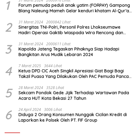
1
31 Maret 2024
2000916 Lihat
Forum pemuda peduli anak yatim (FORPAY) Gampong
Blang Naleung Mameh Gelar kenduri khatam Al-Qur’an
& Santunan Yatim-Piatu
2
31 Maret 2024
2000842 Lihat
Sinergitas TNI-Polri, Personil Polres Lhokseumawe
Hadiri Operasi Gaktib Waspada Wira Rencong dan
Yustisi Citra Wira Rencong
3
31 Maret 2024
2000611 Lihat
Kapolda Jateng Tegaskan Pihaknya Siap Hadapi
Bangkitan Arus Mudik Lebaran 2024
4
7 Maret 2025
3644 Lihat
Ketua DPD CIC Aceh Singkil Apresiasi Giat Bagi Bagi
Takzil Puasa Yang Dilakukan Oleh PAC Pemuda Panca
Sila di Dampingi Personil TNI/ Polri Kecamatan Gunung
Meriah Kabupaten Aceh Singkil
5
28 Maret 2024
3528 Lihat
Sekcam Pondok Gede Jijik Terhadap Wartawan Pada
Acara HUT Kota Bekasi 27 Tahun
6
24 April 2024
3006 Lihat
Diduga 2 Orang Konsumen Nunggak Cicilan Kredit di
Laporkan ke Polsek Oleh PT. FIF Group