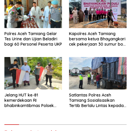
Polres Aceh Tamiang Gelar
Kapolres Aceh Tamiang
Tes Urine dan Ujian Beladiri
bersama ketua Bhayangkari
bagi 60 Personel Peserta UKP
cek pekerjaan 30 sumur bor
bantu air bersih
Jelang HUT ke-81
Satlantas Polres Aceh
kemerdekaan RI
Tamiang Sosialisasikan
bhabinkamtibmas Polsek
Tertib Berlalu Lintas kepada
kejuruan muda ajak
Pengemudi Angkutan
masyarakat pasang
bendera merah putih