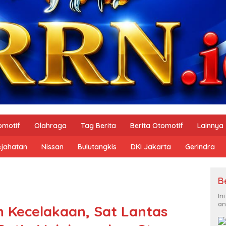
omotif
Olahraga
Tag Berita
Berita Otomotif
Lainnya
ejahatan
Nissan
Bulutangkis
DKI Jakarta
Gerindra
B
In
an
 Kecelakaan, Sat Lantas