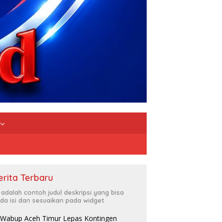
erita Terbaru
i adalah contoh judul deskripsi yang bisa
da isi dan sesuaikan pada widget