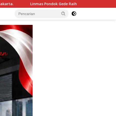
Gede Raih Juara III Kota Bekasi dalam Lomba Peraturan Baris-B