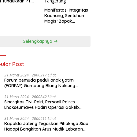
 Tundukkan PT.
dengan Skor 2-0
Manifestasi Integritas
Kaonang, Sentuhan
Magis ‘Bapak
Olahraga’ dalam
Modernisasi Atlet
Pelajar Kota
Selengkapnya
Tangerang
ular Post
31 Maret 2024
2000917 Lihat
Forum pemuda peduli anak yatim
(FORPAY) Gampong Blang Naleung
Mameh Gelar kenduri khatam Al-Qur’an &
Santunan Yatim-Piatu
31 Maret 2024
2000842 Lihat
Sinergitas TNI-Polri, Personil Polres
Lhokseumawe Hadiri Operasi Gaktib
Waspada Wira Rencong dan Yustisi Citra
Wira Rencong
31 Maret 2024
2000611 Lihat
Kapolda Jateng Tegaskan Pihaknya Siap
Hadapi Bangkitan Arus Mudik Lebaran
2024