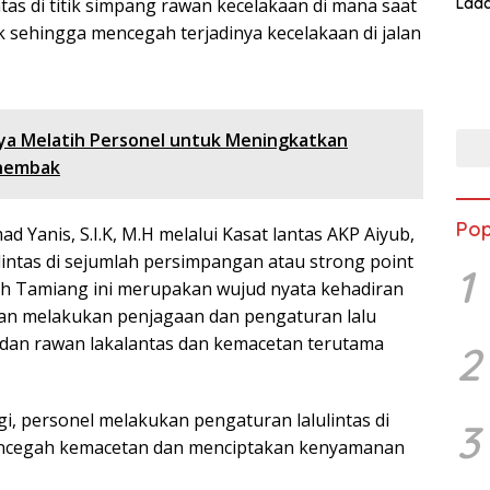
tas di titik simpang rawan kecelakaan di mana saat
Lada
Asi 
sehingga mencegah terjadinya kecelakaan di jalan
Jaya Melatih Personel untuk Meningkatkan
enembak
Pop
anis, S.I.K, M.H melalui Kasat lantas AKP Aiyub,
lintas di sejumlah persimpangan atau strong point
1
ceh Tamiang ini merupakan wujud nyata kehadiran
gan melakukan penjagaan dan pengaturan lalu
an dan rawan lakalantas dan kemacetan terutama
2
agi, personel melakukan pengaturan lalulintas di
3
encegah kemacetan dan menciptakan kenyamanan