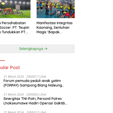
a Persahabatan
Manifestasi Integritas
 Soccer: PT. Teupin
Kaonang, Sentuhan
 Tundukkan PT.
Magis ‘Bapak
dengan Skor 2-0
Olahraga’ dalam
Modernisasi Atlet
Pelajar Kota
Selengkapnya
Tangerang
ular Post
31 Maret 2024
2000917 Lihat
Forum pemuda peduli anak yatim
(FORPAY) Gampong Blang Naleung
Mameh Gelar kenduri khatam Al-Qur’an &
Santunan Yatim-Piatu
31 Maret 2024
2000843 Lihat
Sinergitas TNI-Polri, Personil Polres
Lhokseumawe Hadiri Operasi Gaktib
Waspada Wira Rencong dan Yustisi Citra
Wira Rencong
31 Maret 2024
2000612 Lihat