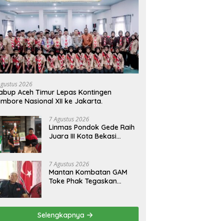
Agustus 2026
bup Aceh Timur Lepas Kontingen
mbore Nasional XII ke Jakarta.
7 Agustus 2026
Linmas Pondok Gede Raih
Juara III Kota Bekasi
dalam Lomba Peraturan
Baris-Berbaris.
7 Agustus 2026
Mantan Kombatan GAM
Toke Phak Tegaskan
Qanun Bendera dan
Lambang Aceh Sah Secara
Hukum
Selengkapnya