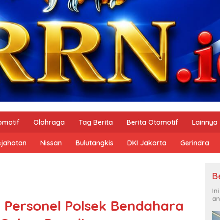
omotif
Olahraga
Tag Berita
Berita Otomotif
Lainnya
ejahatan
Nissan
Bulutangkis
DKI Jakarta
Gerindra
B
In
an
, Personel Polsek Bendahara