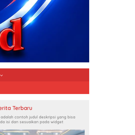
erita Terbaru
i adalah contoh judul deskripsi yang bisa
da isi dan sesuaikan pada widget