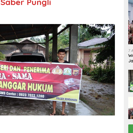
 Saber Pungli
7 
Wa
Ja