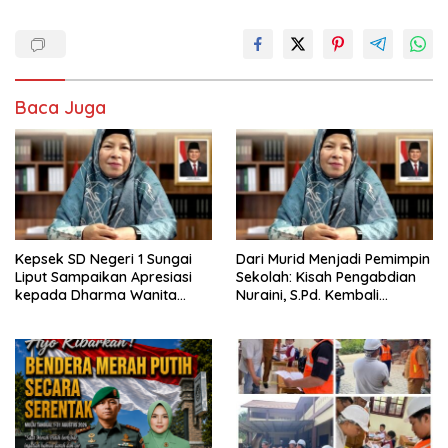
Baca Juga
Kepsek SD Negeri 1 Sungai
Dari Murid Menjadi Pemimpin
Liput Sampaikan Apresiasi
Sekolah: Kisah Pengabdian
kepada Dharma Wanita
Nuraini, S.Pd. Kembali
Kabinet Merah Putih Seruni
Mengabdi di SD Negeri 1
atas Dukungan Renovasi
Sungai Liput
Sekolah