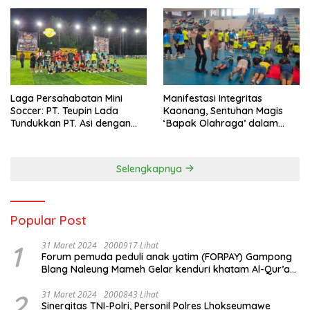
Laga Persahabatan Mini
Manifestasi Integritas
Soccer: PT. Teupin Lada
Kaonang, Sentuhan Magis
Tundukkan PT. Asi dengan
‘Bapak Olahraga’ dalam
Skor 2-0
Modernisasi Atlet Pelajar
Kota Tangerang
Selengkapnya
Popular Post
1
31 Maret 2024
2000917 Lihat
Forum pemuda peduli anak yatim (FORPAY) Gampong
Blang Naleung Mameh Gelar kenduri khatam Al-Qur’an
& Santunan Yatim-Piatu
2
31 Maret 2024
2000843 Lihat
Sinergitas TNI-Polri, Personil Polres Lhokseumawe