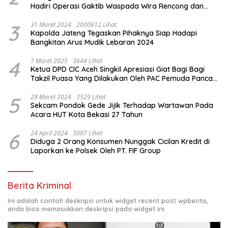
Hadiri Operasi Gaktib Waspada Wira Rencong dan
Yustisi Citra Wira Rencong
3
31 Maret 2024
2000612 Lihat
Kapolda Jateng Tegaskan Pihaknya Siap Hadapi
Bangkitan Arus Mudik Lebaran 2024
4
7 Maret 2025
3644 Lihat
Ketua DPD CIC Aceh Singkil Apresiasi Giat Bagi Bagi
Takzil Puasa Yang Dilakukan Oleh PAC Pemuda Panca
Sila di Dampingi Personil TNI/ Polri Kecamatan Gunung
Meriah Kabupaten Aceh Singkil
5
28 Maret 2024
3529 Lihat
Sekcam Pondok Gede Jijik Terhadap Wartawan Pada
Acara HUT Kota Bekasi 27 Tahun
6
24 April 2024
3007 Lihat
Diduga 2 Orang Konsumen Nunggak Cicilan Kredit di
Laporkan ke Polsek Oleh PT. FIF Group
Berita Kriminal
Ini adalah contoh deskripsi untuk widget recent post wpberita,
anda bisa memasukkan deskripsi pada widget ini.