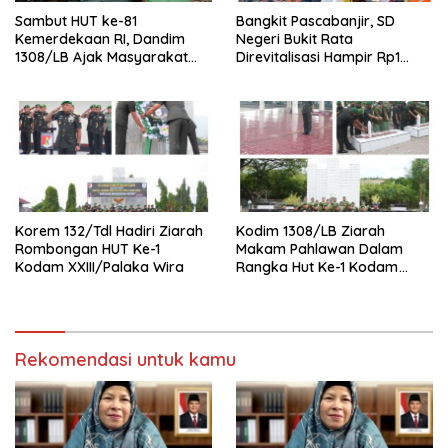
Sambut HUT ke-81
Bangkit Pascabanjir, SD
Kemerdekaan RI, Dandim
Negeri Bukit Rata
1308/LB Ajak Masyarakat
Direvitalisasi Hampir Rp1
Kibarkan Bendera Merah
Miliar, Proyek Capai 60
Putih
Persen dan Terapkan
Standar K3
Korem 132/Tdl Hadiri Ziarah
Kodim 1308/LB Ziarah
Rombongan HUT Ke-1
Makam Pahlawan Dalam
Kodam XXIII/Palaka Wira
Rangka Hut Ke-1 Kodam
XXIII/Palaka Wira Tahun
2026
Rekomendasi untuk kamu