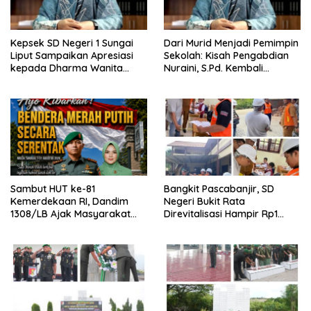
Kepsek SD Negeri 1 Sungai
Dari Murid Menjadi Pemimpin
Liput Sampaikan Apresiasi
Sekolah: Kisah Pengabdian
kepada Dharma Wanita
Nuraini, S.Pd. Kembali
Kabinet Merah Putih Seruni
Mengabdi di SD Negeri 1
atas Dukungan Renovasi
Sungai Liput
Sekolah
Sambut HUT ke-81
Bangkit Pascabanjir, SD
Kemerdekaan RI, Dandim
Negeri Bukit Rata
1308/LB Ajak Masyarakat
Direvitalisasi Hampir Rp1
Kibarkan Bendera Merah
Miliar, Proyek Capai 60
Putih
Persen dan Terapkan
Standar K3