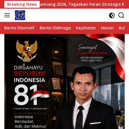
Langsung
ang 2026, Tegaskan Peran Strategis Komunikasi dalam Kebenca
Breaking News
ke
konten
Berita Otomotif
Berita Olahraga
Kejahatan
Nissan
Bulut