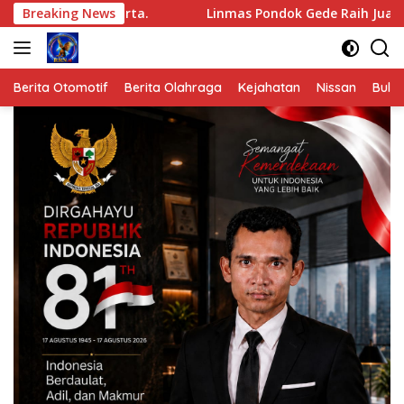
Langsung
arta.
Breaking News
Linmas Pondok Gede Raih Juara III Kota Bekasi d
ke
konten
Berita Otomotif
Berita Olahraga
Kejahatan
Nissan
Bulut