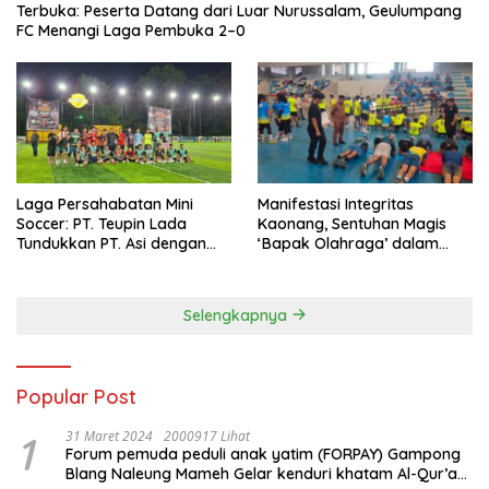
Terbuka: Peserta Datang dari Luar Nurussalam, Geulumpang
FC Menangi Laga Pembuka 2–0
Laga Persahabatan Mini
Manifestasi Integritas
Soccer: PT. Teupin Lada
Kaonang, Sentuhan Magis
Tundukkan PT. Asi dengan
‘Bapak Olahraga’ dalam
Skor 2-0
Modernisasi Atlet Pelajar
Kota Tangerang
Selengkapnya
Popular Post
1
31 Maret 2024
2000917 Lihat
Forum pemuda peduli anak yatim (FORPAY) Gampong
Blang Naleung Mameh Gelar kenduri khatam Al-Qur’an