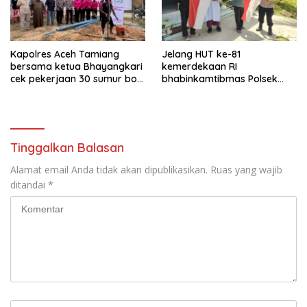
Kapolres Aceh Tamiang
Jelang HUT ke-81
bersama ketua Bhayangkari
kemerdekaan RI
cek pekerjaan 30 sumur bor
bhabinkamtibmas Polsek
bantu air bersih
kejuruan muda ajak
masyarakat pasang
bendera merah putih
Tinggalkan Balasan
Alamat email Anda tidak akan dipublikasikan.
Ruas yang wajib
ditandai
*