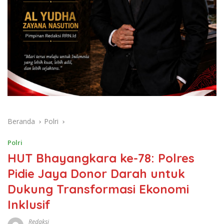
Beranda
Polri
Polri
HUT Bhayangkara ke-78: Polres
Pidie Jaya Donor Darah untuk
Dukung Transformasi Ekonomi
Inklusif
Redaksi