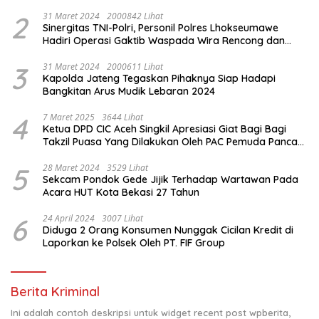
& Santunan Yatim-Piatu
2
31 Maret 2024
2000842 Lihat
Sinergitas TNI-Polri, Personil Polres Lhokseumawe
Hadiri Operasi Gaktib Waspada Wira Rencong dan
Yustisi Citra Wira Rencong
3
31 Maret 2024
2000611 Lihat
Kapolda Jateng Tegaskan Pihaknya Siap Hadapi
Bangkitan Arus Mudik Lebaran 2024
4
7 Maret 2025
3644 Lihat
Ketua DPD CIC Aceh Singkil Apresiasi Giat Bagi Bagi
Takzil Puasa Yang Dilakukan Oleh PAC Pemuda Panca
Sila di Dampingi Personil TNI/ Polri Kecamatan Gunung
Meriah Kabupaten Aceh Singkil
5
28 Maret 2024
3529 Lihat
Sekcam Pondok Gede Jijik Terhadap Wartawan Pada
Acara HUT Kota Bekasi 27 Tahun
6
24 April 2024
3007 Lihat
Diduga 2 Orang Konsumen Nunggak Cicilan Kredit di
Laporkan ke Polsek Oleh PT. FIF Group
Berita Kriminal
Ini adalah contoh deskripsi untuk widget recent post wpberita,