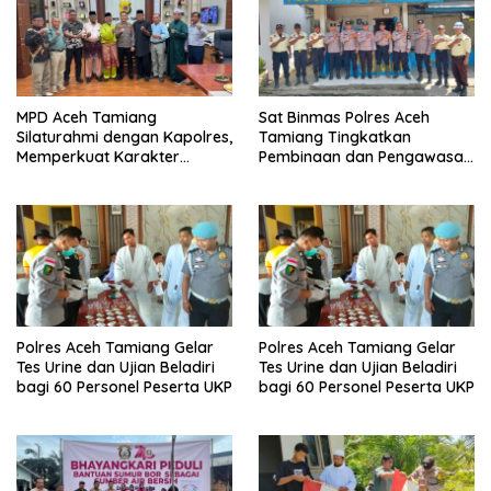
MPD Aceh Tamiang
Sat Binmas Polres Aceh
Silaturahmi dengan Kapolres,
Tamiang Tingkatkan
Memperkuat Karakter
Pembinaan dan Pengawasan
Peserta Didik
Satpam di PKS PTPN IV
Regional 6 Pulau Tiga
Polres Aceh Tamiang Gelar
Polres Aceh Tamiang Gelar
Tes Urine dan Ujian Beladiri
Tes Urine dan Ujian Beladiri
bagi 60 Personel Peserta UKP
bagi 60 Personel Peserta UKP