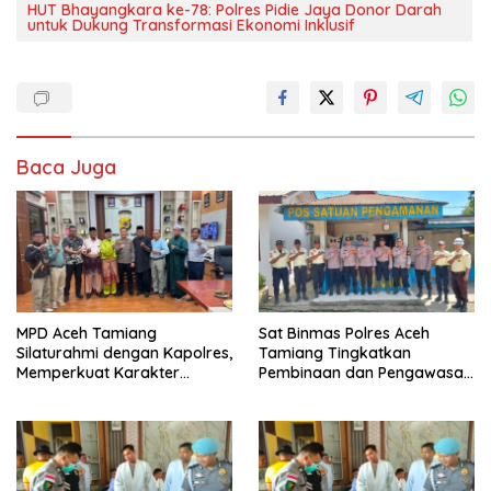
HUT Bhayangkara ke-78: Polres Pidie Jaya Donor Darah
untuk Dukung Transformasi Ekonomi Inklusif
Baca Juga
MPD Aceh Tamiang
Sat Binmas Polres Aceh
Silaturahmi dengan Kapolres,
Tamiang Tingkatkan
Memperkuat Karakter
Pembinaan dan Pengawasan
Peserta Didik
Satpam di PKS PTPN IV
Regional 6 Pulau Tiga