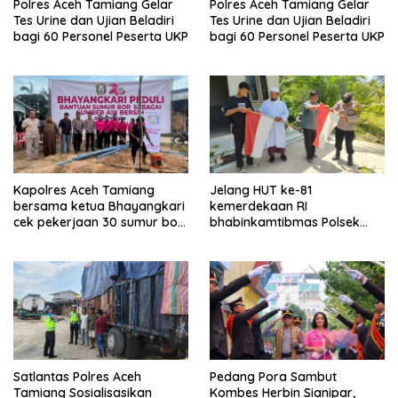
Polres Aceh Tamiang Gelar
Polres Aceh Tamiang Gelar
Tes Urine dan Ujian Beladiri
Tes Urine dan Ujian Beladiri
bagi 60 Personel Peserta UKP
bagi 60 Personel Peserta UKP
Kapolres Aceh Tamiang
Jelang HUT ke-81
bersama ketua Bhayangkari
kemerdekaan RI
cek pekerjaan 30 sumur bor
bhabinkamtibmas Polsek
bantu air bersih
kejuruan muda ajak
masyarakat pasang
bendera merah putih
Satlantas Polres Aceh
Pedang Pora Sambut
Tamiang Sosialisasikan
Kombes Herbin Sianipar,