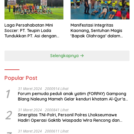
Laga Persahabatan Mini
Manifestasi Integritas
Soccer: PT. Teupin Lada
Kaonang, Sentuhan Magis
Tundukkan PT. Asi dengan
‘Bapak Olahraga’ dalam
Skor 2-0
Modernisasi Atlet Pelajar
Kota Tangerang
Selengkapnya
Popular Post
1
31 Maret 2024
2000914 Lihat
Forum pemuda peduli anak yatim (FORPAY) Gampong
Blang Naleung Mameh Gelar kenduri khatam Al-Qur’an
& Santunan Yatim-Piatu
2
31 Maret 2024
2000841 Lihat
Sinergitas TNI-Polri, Personil Polres Lhokseumawe
Hadiri Operasi Gaktib Waspada Wira Rencong dan
Yustisi Citra Wira Rencong
31 Maret 2024
2000611 Lihat