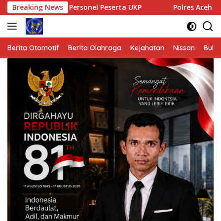
Langsung
i 60 Personel Peserta UKP
Breaking News
Polres Aceh Tamiang Gelar Te
ke
konten
Berita Otomotif
Berita Olahraga
Kejahatan
Nissan
Bulut