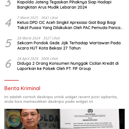
3
Kapolda Jateng Tegaskan Pihaknya Siap Hadapi
Bangkitan Arus Mudik Lebaran 2024
4
7 Maret 2025
3641 Lihat
Ketua DPD CIC Aceh Singkil Apresiasi Giat Bagi Bagi
Takzil Puasa Yang Dilakukan Oleh PAC Pemuda Panca
Sila di Dampingi Personil TNI/ Polri Kecamatan Gunung
Meriah Kabupaten Aceh Singkil
5
28 Maret 2024
3527 Lihat
Sekcam Pondok Gede Jijik Terhadap Wartawan Pada
Acara HUT Kota Bekasi 27 Tahun
6
24 April 2024
3006 Lihat
Diduga 2 Orang Konsumen Nunggak Cicilan Kredit di
Laporkan ke Polsek Oleh PT. FIF Group
Berita Kriminal
Ini adalah contoh deskripsi untuk widget recent post wpberita,
anda bisa memasukkan deskripsi pada widget ini.