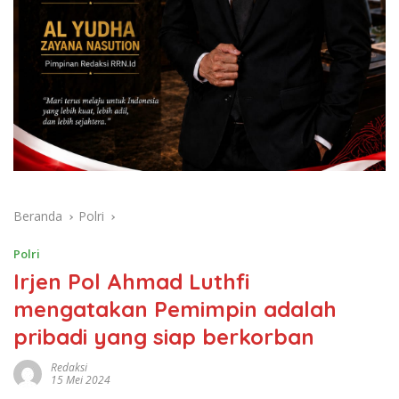
Beranda
Polri
Polri
Irjen Pol Ahmad Luthfi
mengatakan Pemimpin adalah
pribadi yang siap berkorban
Redaksi
15 Mei 2024