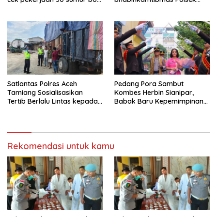
bantu air bersih
kejuruan muda ajak
masyarakat pasang
bendera merah putih
Satlantas Polres Aceh
Pedang Pora Sambut
Tamiang Sosialisasikan
Kombes Herbin Sianipar,
Tertib Berlalu Lintas kepada
Babak Baru Kepemimpinan
Pengemudi Angkutan
di Polresta Bandar Lampung
Rekomendasi untuk kamu