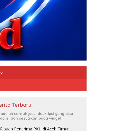
erita Terbaru
i adalah contoh judul deskripsi yang bisa
da isi dan sesuaikan pada widget