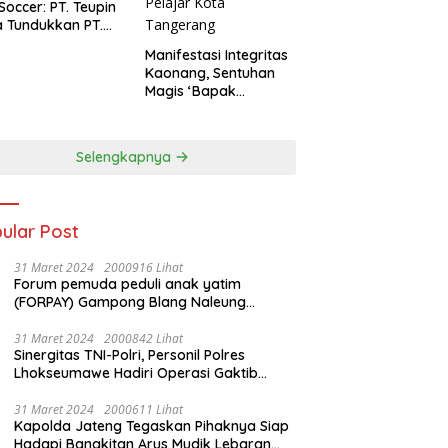
 Soccer: PT. Teupin
 Tundukkan PT.
dengan Skor 2-0
Manifestasi Integritas
Kaonang, Sentuhan
Magis ‘Bapak
Olahraga’ dalam
Modernisasi Atlet
Pelajar Kota
Selengkapnya
Tangerang
ular Post
31 Maret 2024
2000916 Lihat
Forum pemuda peduli anak yatim
(FORPAY) Gampong Blang Naleung
Mameh Gelar kenduri khatam Al-Qur’an &
Santunan Yatim-Piatu
31 Maret 2024
2000842 Lihat
Sinergitas TNI-Polri, Personil Polres
Lhokseumawe Hadiri Operasi Gaktib
Waspada Wira Rencong dan Yustisi Citra
Wira Rencong
31 Maret 2024
2000611 Lihat
Kapolda Jateng Tegaskan Pihaknya Siap
Hadapi Bangkitan Arus Mudik Lebaran