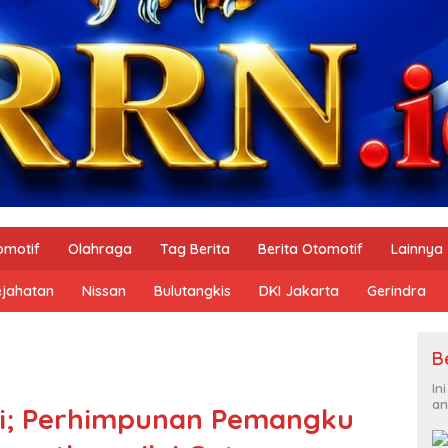
omotif
Olahraga
Tag Berita
Berita Otomotif
Lainnya
ejahatan
Nissan
Bulutangkis
DKI Jakarta
Gerindra
B
In
an
fi; Perhimpunan Pemangku