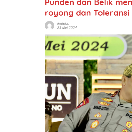
Punden dan Belik men
royong dan Toleransi
Redaksi
23 Mei 2024