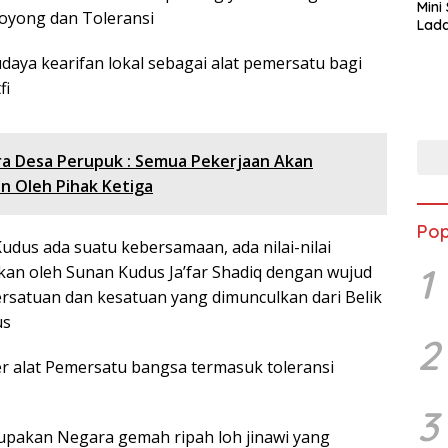
Mini
royong dan Toleransi
Lada
Asi 
udaya kearifan lokal sebagai alat pemersatu bagi
fi
ra Desa Perupuk : Semua Pekerjaan Akan
an Oleh Pihak Ketiga
Pop
udus ada suatu kebersamaan, ada nilai-nilai
1
mkan oleh Sunan Kudus Ja’far Shadiq dengan wujud
rsatuan dan kesatuan yang dimunculkan dari Belik
us
2
er alat Pemersatu bangsa termasuk toleransi
3
pakan Negara gemah ripah loh jinawi yang