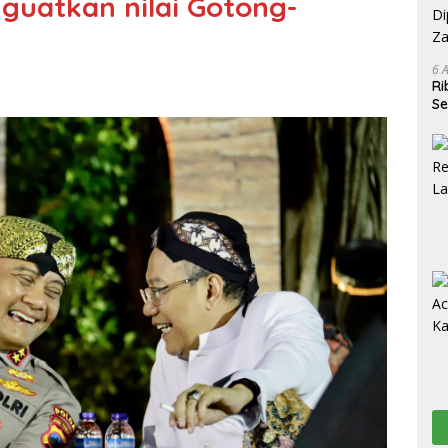
guatkan nilai Gotong-
6 
Ri
Se
R