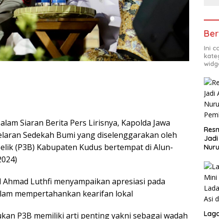
Ber
Ini 
kate
widg
lam Siaran Berita Pers Lirisnya, Kapolda Jawa
Resm
gelaran Sedekah Bumi yang diselenggarakan oleh
Jadi
ik (P3B) Kabupaten Kudus bertempat di Alun-
Nuru
Pem
2024)
ol Ahmad Luthfi menyampaikan apresiasi pada
alam mempertahankan kearifan lokal
Lag
an P3B memiliki arti penting yakni sebagai wadah