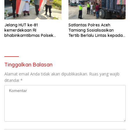
Jelang HUT ke-81
Satlantas Polres Aceh
kemerdekaan RI
Tamiang Sosialisasikan
bhabinkamtibmas Polsek
Tertib Berlalu Lintas kepada
kejuruan muda ajak
Pengemudi Angkutan
masyarakat pasang
bendera merah putih
Tinggalkan Balasan
Alamat email Anda tidak akan dipublikasikan.
Ruas yang wajib
ditandai
*