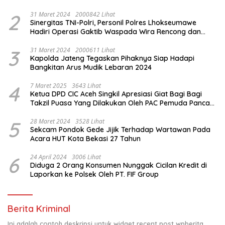
& Santunan Yatim-Piatu
2
31 Maret 2024
2000842 Lihat
Sinergitas TNI-Polri, Personil Polres Lhokseumawe
Hadiri Operasi Gaktib Waspada Wira Rencong dan
Yustisi Citra Wira Rencong
3
31 Maret 2024
2000611 Lihat
Kapolda Jateng Tegaskan Pihaknya Siap Hadapi
Bangkitan Arus Mudik Lebaran 2024
4
7 Maret 2025
3643 Lihat
Ketua DPD CIC Aceh Singkil Apresiasi Giat Bagi Bagi
Takzil Puasa Yang Dilakukan Oleh PAC Pemuda Panca
Sila di Dampingi Personil TNI/ Polri Kecamatan Gunung
Meriah Kabupaten Aceh Singkil
5
28 Maret 2024
3528 Lihat
Sekcam Pondok Gede Jijik Terhadap Wartawan Pada
Acara HUT Kota Bekasi 27 Tahun
6
24 April 2024
3006 Lihat
Diduga 2 Orang Konsumen Nunggak Cicilan Kredit di
Laporkan ke Polsek Oleh PT. FIF Group
Berita Kriminal
Ini adalah contoh deskripsi untuk widget recent post wpberita,