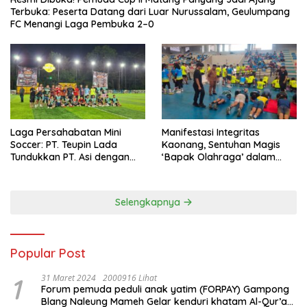
Terbuka: Peserta Datang dari Luar Nurussalam, Geulumpang
FC Menangi Laga Pembuka 2–0
Laga Persahabatan Mini
Manifestasi Integritas
Soccer: PT. Teupin Lada
Kaonang, Sentuhan Magis
Tundukkan PT. Asi dengan
‘Bapak Olahraga’ dalam
Skor 2-0
Modernisasi Atlet Pelajar
Kota Tangerang
Selengkapnya
Popular Post
1
31 Maret 2024
2000916 Lihat
Forum pemuda peduli anak yatim (FORPAY) Gampong
Blang Naleung Mameh Gelar kenduri khatam Al-Qur’an