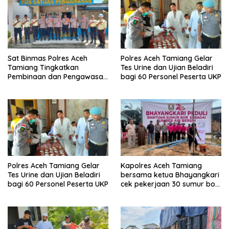
Sat Binmas Polres Aceh
Polres Aceh Tamiang Gelar
Tamiang Tingkatkan
Tes Urine dan Ujian Beladiri
Pembinaan dan Pengawasan
bagi 60 Personel Peserta UKP
Satpam di PKS PTPN IV
Regional 6 Pulau Tiga
Polres Aceh Tamiang Gelar
Kapolres Aceh Tamiang
Tes Urine dan Ujian Beladiri
bersama ketua Bhayangkari
bagi 60 Personel Peserta UKP
cek pekerjaan 30 sumur bor
bantu air bersih