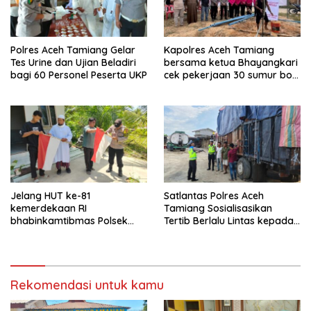
Polres Aceh Tamiang Gelar
Kapolres Aceh Tamiang
Tes Urine dan Ujian Beladiri
bersama ketua Bhayangkari
bagi 60 Personel Peserta UKP
cek pekerjaan 30 sumur bor
bantu air bersih
Jelang HUT ke-81
Satlantas Polres Aceh
kemerdekaan RI
Tamiang Sosialisasikan
bhabinkamtibmas Polsek
Tertib Berlalu Lintas kepada
kejuruan muda ajak
Pengemudi Angkutan
masyarakat pasang
bendera merah putih
Rekomendasi untuk kamu