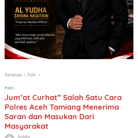
Beranda
Polri
Polri
Jum’at Curhat” Salah Satu Cara
Polres Aceh Tamiang Menerima
Saran dan Masukan Dari
Masyarakat
Redaksi