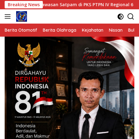
Langsung
gawasan Satpam di PKS PTPN IV Regional 6 Pulau Tiga
Breaking News
ke
konten
Berita Otomotif
Berita Olahraga
Kejahatan
Nissan
Bulut