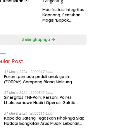
 Tundukkan PT.
dengan Skor 2-0
Manifestasi Integritas
Kaonang, Sentuhan
Magis ‘Bapak
Olahraga’ dalam
Modernisasi Atlet
Pelajar Kota
Selengkapnya
Tangerang
ular Post
31 Maret 2024
2000917 Lihat
Forum pemuda peduli anak yatim
(FORPAY) Gampong Blang Naleung
Mameh Gelar kenduri khatam Al-Qur’an &
Santunan Yatim-Piatu
31 Maret 2024
2000842 Lihat
Sinergitas TNI-Polri, Personil Polres
Lhokseumawe Hadiri Operasi Gaktib
Waspada Wira Rencong dan Yustisi Citra
Wira Rencong
31 Maret 2024
2000611 Lihat
Kapolda Jateng Tegaskan Pihaknya Siap
Hadapi Bangkitan Arus Mudik Lebaran
2024