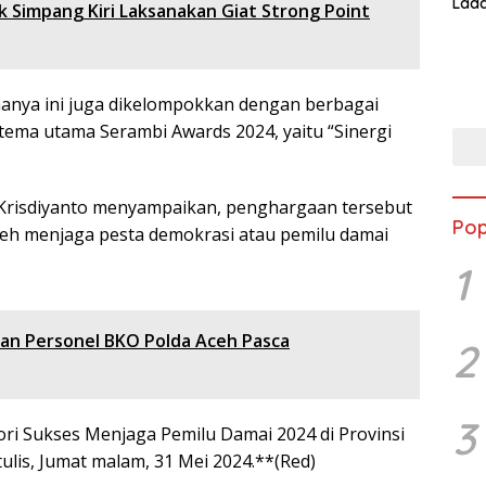
Lada
ek Simpang Kiri Laksanakan Giat Strong Point
Asi 
anya ini juga dikelompokkan dengan berbagai
 tema utama Serambi Awards 2024, yaitu “Sinergi
Krisdiyanto menyampaikan, penghargaan tersebut
Pop
ceh menjaga pesta demokrasi atau pemilu damai
1
an Personel BKO Polda Aceh Pasca
2
3
ri Sukses Menjaga Pemilu Damai 2024 di Provinsi
tulis, Jumat malam, 31 Mei 2024.**(Red)