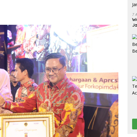
7 
Wa
Ja