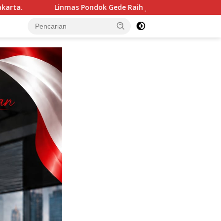
Gede Raih Juara III Kota Bekasi dalam Lomba Peraturan Baris-B