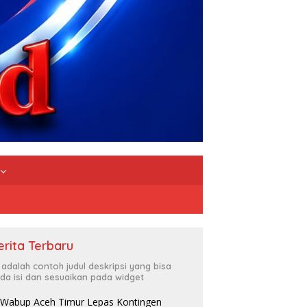
erita Terbaru
i adalah contoh judul deskripsi yang bisa
da isi dan sesuaikan pada widget