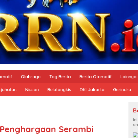
omotif
Olahraga
Tag Berita
Berita Otomotif
Lainnya
ejahatan
Nissan
Bulutangkis
DKI Jakarta
Gerindra
B
In
an
 Penghargaan Serambi