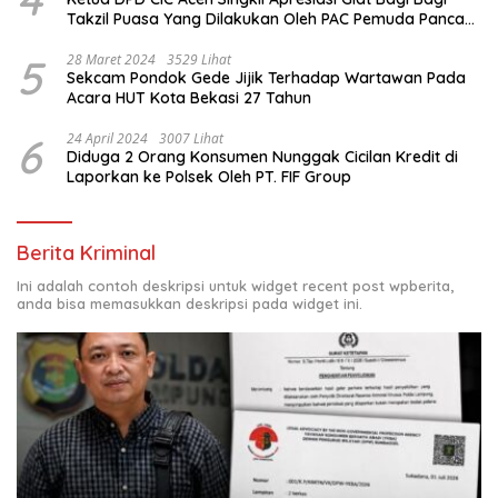
Takzil Puasa Yang Dilakukan Oleh PAC Pemuda Panca
Sila di Dampingi Personil TNI/ Polri Kecamatan Gunung
Meriah Kabupaten Aceh Singkil
5
28 Maret 2024
3529 Lihat
Sekcam Pondok Gede Jijik Terhadap Wartawan Pada
Acara HUT Kota Bekasi 27 Tahun
6
24 April 2024
3007 Lihat
Diduga 2 Orang Konsumen Nunggak Cicilan Kredit di
Laporkan ke Polsek Oleh PT. FIF Group
Berita Kriminal
Ini adalah contoh deskripsi untuk widget recent post wpberita,
anda bisa memasukkan deskripsi pada widget ini.