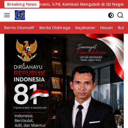
Langsung
n Nuraini, S.Pd. Kembali Mengabdi di SD Negeri 1 Sungai Liput
Breaking News
ke
konten
Berita Otomotif
Berita Olahraga
Kejahatan
Nissan
Bulut