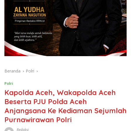
Beranda
Polri
Polri
Kapolda Aceh, Wakapolda Aceh
Beserta PJU Polda Aceh
Anjangsana Ke Kediaman Sejumlah
Purnawirawan Polri
Redaksi