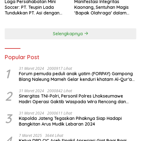
Laga Persahabatan Mini
Manifestasi Integritas
Soccer: PT. Teupin Lada
Kaonang, Sentuhan Magis
Tundukkan PT. Asi dengan
‘Bapak Olahraga’ dalam
Skor 2-0
Modernisasi Atlet Pelajar
Kota Tangerang
Selengkapnya
Popular Post
1
31 Maret 2024
2000917 Lihat
Forum pemuda peduli anak yatim (FORPAY) Gampong
Blang Naleung Mameh Gelar kenduri khatam Al-Qur’an
& Santunan Yatim-Piatu
2
31 Maret 2024
2000842 Lihat
Sinergitas TNI-Polri, Personil Polres Lhokseumawe
Hadiri Operasi Gaktib Waspada Wira Rencong dan
Yustisi Citra Wira Rencong
3
31 Maret 2024
2000611 Lihat
Kapolda Jateng Tegaskan Pihaknya Siap Hadapi
Bangkitan Arus Mudik Lebaran 2024
4
7 Maret 2025
3644 Lihat
Ketua DPD CIC Aceh Singkil Apresiasi Giat Bagi Bagi