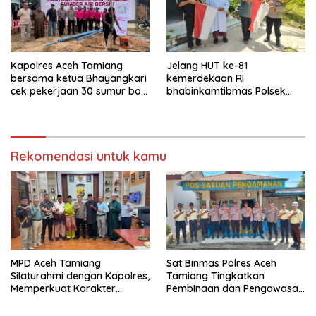
Kapolres Aceh Tamiang
Jelang HUT ke-81
bersama ketua Bhayangkari
kemerdekaan RI
cek pekerjaan 30 sumur bor
bhabinkamtibmas Polsek
bantu air bersih
kejuruan muda ajak
masyarakat pasang
bendera merah putih
Rekomendasi untuk kamu
MPD Aceh Tamiang
Sat Binmas Polres Aceh
Silaturahmi dengan Kapolres,
Tamiang Tingkatkan
Memperkuat Karakter
Pembinaan dan Pengawasan
Peserta Didik
Satpam di PKS PTPN IV
Regional 6 Pulau Tiga