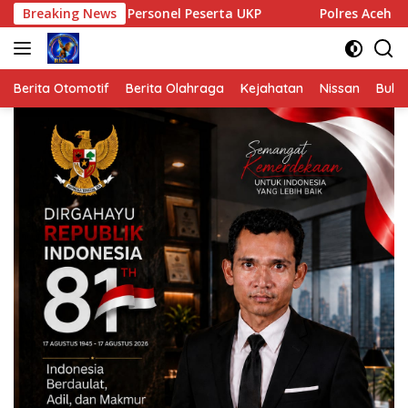
Langsung
60 Personel Peserta UKP
Breaking News
Polres Aceh Tamiang Gelar Tes U
ke
konten
Berita Otomotif
Berita Olahraga
Kejahatan
Nissan
Bulut