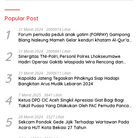
Popular Post
1
31 Maret 2024
2000914 Lihat
Forum pemuda peduli anak yatim (FORPAY) Gampong
Blang Naleung Mameh Gelar kenduri khatam Al-Qur’an
& Santunan Yatim-Piatu
2
31 Maret 2024
2000841 Lihat
Sinergitas TNI-Polri, Personil Polres Lhokseumawe
Hadiri Operasi Gaktib Waspada Wira Rencong dan
Yustisi Citra Wira Rencong
3
31 Maret 2024
2000611 Lihat
Kapolda Jateng Tegaskan Pihaknya Siap Hadapi
Bangkitan Arus Mudik Lebaran 2024
4
7 Maret 2025
3641 Lihat
Ketua DPD CIC Aceh Singkil Apresiasi Giat Bagi Bagi
Takzil Puasa Yang Dilakukan Oleh PAC Pemuda Panca
Sila di Dampingi Personil TNI/ Polri Kecamatan Gunung
Meriah Kabupaten Aceh Singkil
5
28 Maret 2024
3527 Lihat
Sekcam Pondok Gede Jijik Terhadap Wartawan Pada
Acara HUT Kota Bekasi 27 Tahun