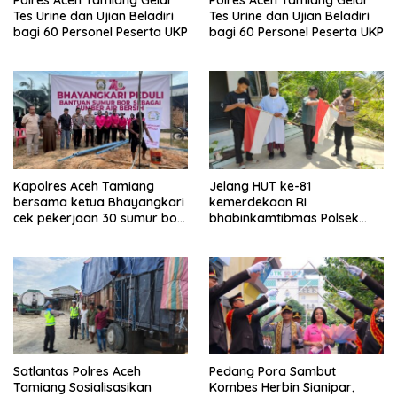
Tes Urine dan Ujian Beladiri
Tes Urine dan Ujian Beladiri
bagi 60 Personel Peserta UKP
bagi 60 Personel Peserta UKP
Kapolres Aceh Tamiang
Jelang HUT ke-81
bersama ketua Bhayangkari
kemerdekaan RI
cek pekerjaan 30 sumur bor
bhabinkamtibmas Polsek
bantu air bersih
kejuruan muda ajak
masyarakat pasang
bendera merah putih
Satlantas Polres Aceh
Pedang Pora Sambut
Tamiang Sosialisasikan
Kombes Herbin Sianipar,