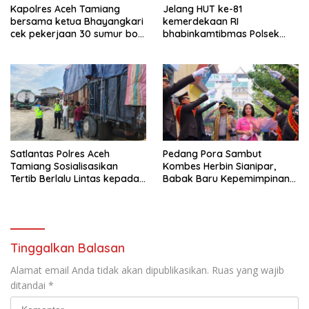
Kapolres Aceh Tamiang
Jelang HUT ke-81
bersama ketua Bhayangkari
kemerdekaan RI
cek pekerjaan 30 sumur bor
bhabinkamtibmas Polsek
bantu air bersih
kejuruan muda ajak
masyarakat pasang
bendera merah putih
Satlantas Polres Aceh
Pedang Pora Sambut
Tamiang Sosialisasikan
Kombes Herbin Sianipar,
Tertib Berlalu Lintas kepada
Babak Baru Kepemimpinan
Pengemudi Angkutan
di Polresta Bandar Lampung
Tinggalkan Balasan
Alamat email Anda tidak akan dipublikasikan.
Ruas yang wajib
ditandai
*