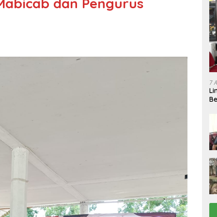
Mabicab dan Pengurus
7 
Li
Be
Be