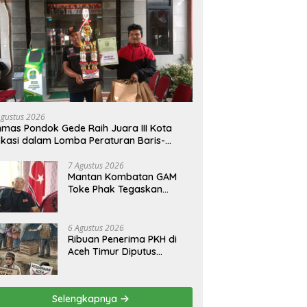
Agustus 2026
nmas Pondok Gede Raih Juara III Kota
kasi dalam Lomba Peraturan Baris-
rbaris.
7 Agustus 2026
Mantan Kombatan GAM
Toke Phak Tegaskan
Qanun Bendera dan
Lambang Aceh Sah Secara
Hukum
6 Agustus 2026
Ribuan Penerima PKH di
Aceh Timur Diputus
Sepihak, Pemerintah Pusat
Jangan Zalimi Rakyat
Selengkapnya