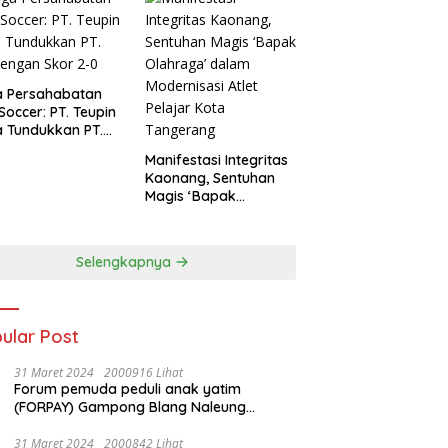
a Persahabatan
 Soccer: PT. Teupin
 Tundukkan PT.
dengan Skor 2-0
Manifestasi Integritas
Kaonang, Sentuhan
Magis ‘Bapak
Olahraga’ dalam
Modernisasi Atlet
Pelajar Kota
Selengkapnya
Tangerang
ular Post
31 Maret 2024
2000916 Lihat
Forum pemuda peduli anak yatim
(FORPAY) Gampong Blang Naleung
Mameh Gelar kenduri khatam Al-Qur’an &
Santunan Yatim-Piatu
31 Maret 2024
2000842 Lihat