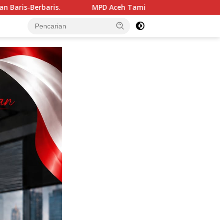
ceh Tamiang Silaturahmi dengan Kapolres, Memperkuat Karakt