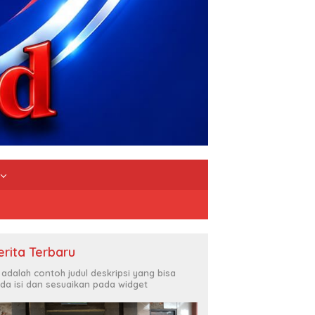
erita Terbaru
i adalah contoh judul deskripsi yang bisa
da isi dan sesuaikan pada widget