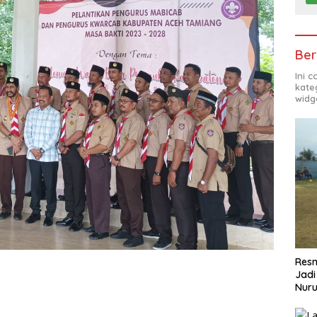
Ber
Ini 
kate
widg
Resm
Jadi
Nuru
Pem