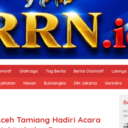
omotif
Olahraga
Tag Berita
Berita Otomotif
Lainnya
ejahatan
Nissan
Bulutangkis
DKI Jakarta
Gerindra
B
In
an
Aceh Tamiang Hadiri Acara