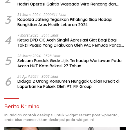
Hadiri Operasi Gaktib Waspada Wira Rencong dan
Yustisi Citra Wira Rencong
3
31 Maret 2024
2000611 Lihat
Kapolda Jateng Tegaskan Pihaknya Siap Hadapi
Bangkitan Arus Mudik Lebaran 2024
4
7 Maret 2025
3644 Lihat
Ketua DPD CIC Aceh Singkil Apresiasi Giat Bagi Bagi
Takzil Puasa Yang Dilakukan Oleh PAC Pemuda Panca
Sila di Dampingi Personil TNI/ Polri Kecamatan Gunung
Meriah Kabupaten Aceh Singkil
5
28 Maret 2024
3528 Lihat
Sekcam Pondok Gede Jijik Terhadap Wartawan Pada
Acara HUT Kota Bekasi 27 Tahun
6
24 April 2024
3006 Lihat
Diduga 2 Orang Konsumen Nunggak Cicilan Kredit di
Laporkan ke Polsek Oleh PT. FIF Group
Berita Kriminal
Ini adalah contoh deskripsi untuk widget recent post wpberita,
anda bisa memasukkan deskripsi pada widget ini.