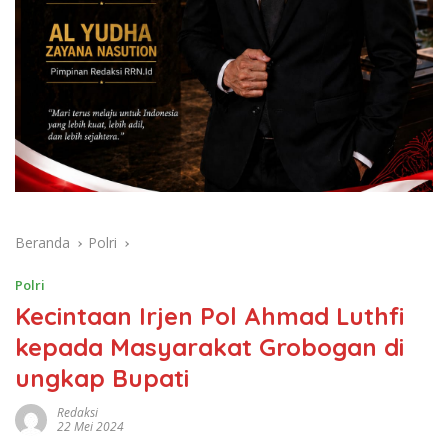
Beranda
Polri
Polri
Kecintaan Irjen Pol Ahmad Luthfi
kepada Masyarakat Grobogan di
ungkap Bupati
Redaksi
22 Mei 2024