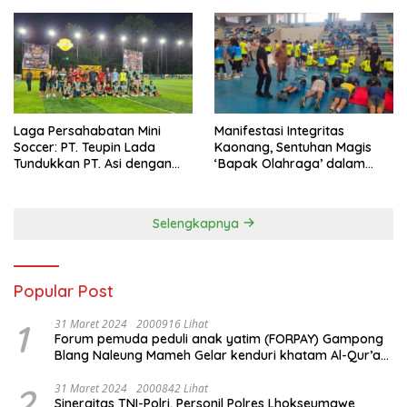
Laga Persahabatan Mini
Manifestasi Integritas
Soccer: PT. Teupin Lada
Kaonang, Sentuhan Magis
Tundukkan PT. Asi dengan
‘Bapak Olahraga’ dalam
Skor 2-0
Modernisasi Atlet Pelajar
Kota Tangerang
Selengkapnya
Popular Post
1
31 Maret 2024
2000916 Lihat
Forum pemuda peduli anak yatim (FORPAY) Gampong
Blang Naleung Mameh Gelar kenduri khatam Al-Qur’an
& Santunan Yatim-Piatu
2
31 Maret 2024
2000842 Lihat
Sinergitas TNI-Polri, Personil Polres Lhokseumawe