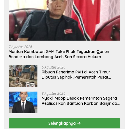
7 Agustus 2026
Mantan Kombatan GAM Toke Phak Tegaskan Qanun
Bendera dan Lambang Aceh Sah Secara Hukum
6 Agustus 2026
Ribuan Penerima PKH di Aceh Timur
Diputus Sepihak, Pemerintah Pusat
Jangan Zalimi Rakyat
3 Agustus 2026
Nyakli Maop Desak Pemerintah Segera
Realisasikan Bantuan Korban Banjir dan
Lapangan Kerja untuk Ex-Kombatan
Selengkapnya