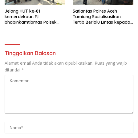
Jelang HUT ke-81
Satlantas Polres Aceh
kemerdekaan RI
Tamiang Sosialisasikan
bhabinkamtibmas Polsek
Tertib Berlalu Lintas kepada
kejuruan muda ajak
Pengemudi Angkutan
masyarakat pasang
bendera merah putih
Tinggalkan Balasan
Alamat email Anda tidak akan dipublikasikan.
Ruas yang wajib
ditandai
*