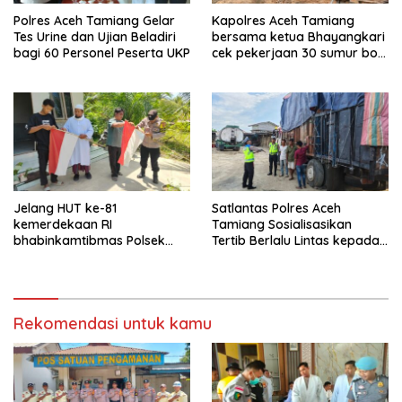
Polres Aceh Tamiang Gelar
Kapolres Aceh Tamiang
Tes Urine dan Ujian Beladiri
bersama ketua Bhayangkari
bagi 60 Personel Peserta UKP
cek pekerjaan 30 sumur bor
bantu air bersih
Jelang HUT ke-81
Satlantas Polres Aceh
kemerdekaan RI
Tamiang Sosialisasikan
bhabinkamtibmas Polsek
Tertib Berlalu Lintas kepada
kejuruan muda ajak
Pengemudi Angkutan
masyarakat pasang
bendera merah putih
Rekomendasi untuk kamu