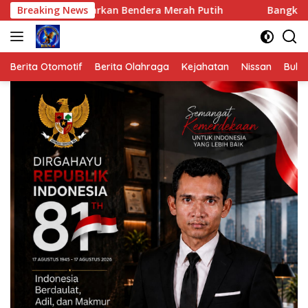
Langsung
arkan Bendera Merah Putih
Breaking News
Bangkit Pascabanjir, SD Neg
ke
konten
Berita Otomotif
Berita Olahraga
Kejahatan
Nissan
Bulut