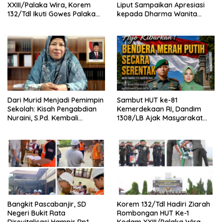
XXIII/Palaka Wira, Korem
Liput Sampaikan Apresiasi
132/Tdl Ikuti Gowes Palaka
kepada Dharma Wanita
Wira
Kabinet Merah Putih Seruni
atas Dukungan Renovasi
Sekolah
Dari Murid Menjadi Pemimpin
Sambut HUT ke-81
Sekolah: Kisah Pengabdian
Kemerdekaan RI, Dandim
Nuraini, S.Pd. Kembali
1308/LB Ajak Masyarakat
Mengabdi di SD Negeri 1
Kibarkan Bendera Merah
Sungai Liput
Putih
Bangkit Pascabanjir, SD
Korem 132/Tdl Hadiri Ziarah
Negeri Bukit Rata
Rombongan HUT Ke-1
Direvitalisasi Hampir Rp1
Kodam XXIII/Palaka Wira