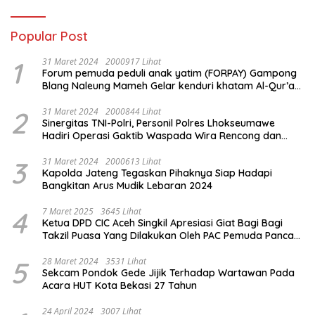
Popular Post
1
31 Maret 2024
2000917 Lihat
Forum pemuda peduli anak yatim (FORPAY) Gampong
Blang Naleung Mameh Gelar kenduri khatam Al-Qur’an
& Santunan Yatim-Piatu
2
31 Maret 2024
2000844 Lihat
Sinergitas TNI-Polri, Personil Polres Lhokseumawe
Hadiri Operasi Gaktib Waspada Wira Rencong dan
Yustisi Citra Wira Rencong
3
31 Maret 2024
2000613 Lihat
Kapolda Jateng Tegaskan Pihaknya Siap Hadapi
Bangkitan Arus Mudik Lebaran 2024
4
7 Maret 2025
3645 Lihat
Ketua DPD CIC Aceh Singkil Apresiasi Giat Bagi Bagi
Takzil Puasa Yang Dilakukan Oleh PAC Pemuda Panca
Sila di Dampingi Personil TNI/ Polri Kecamatan Gunung
Meriah Kabupaten Aceh Singkil
5
28 Maret 2024
3531 Lihat
Sekcam Pondok Gede Jijik Terhadap Wartawan Pada
Acara HUT Kota Bekasi 27 Tahun
24 April 2024
3007 Lihat