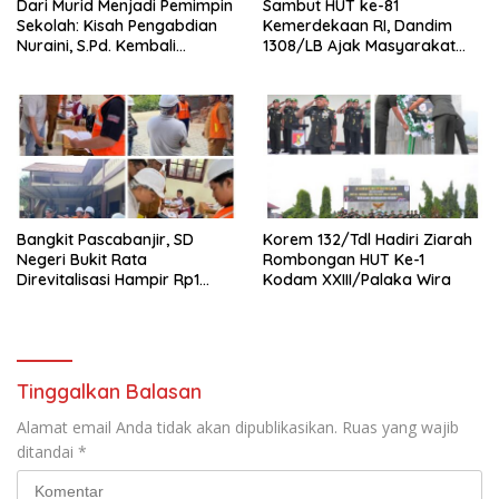
Dari Murid Menjadi Pemimpin
Sambut HUT ke-81
Sekolah: Kisah Pengabdian
Kemerdekaan RI, Dandim
Nuraini, S.Pd. Kembali
1308/LB Ajak Masyarakat
Mengabdi di SD Negeri 1
Kibarkan Bendera Merah
Sungai Liput
Putih
Bangkit Pascabanjir, SD
Korem 132/Tdl Hadiri Ziarah
Negeri Bukit Rata
Rombongan HUT Ke-1
Direvitalisasi Hampir Rp1
Kodam XXIII/Palaka Wira
Miliar, Proyek Capai 60
Persen dan Terapkan
Standar K3
Tinggalkan Balasan
Alamat email Anda tidak akan dipublikasikan.
Ruas yang wajib
ditandai
*