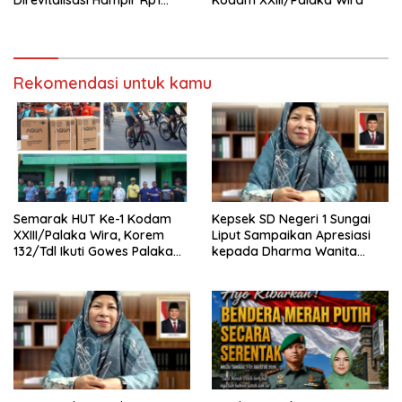
Miliar, Proyek Capai 60
Persen dan Terapkan
Standar K3
Rekomendasi untuk kamu
Semarak HUT Ke-1 Kodam
Kepsek SD Negeri 1 Sungai
XXIII/Palaka Wira, Korem
Liput Sampaikan Apresiasi
132/Tdl Ikuti Gowes Palaka
kepada Dharma Wanita
Wira
Kabinet Merah Putih Seruni
atas Dukungan Renovasi
Sekolah