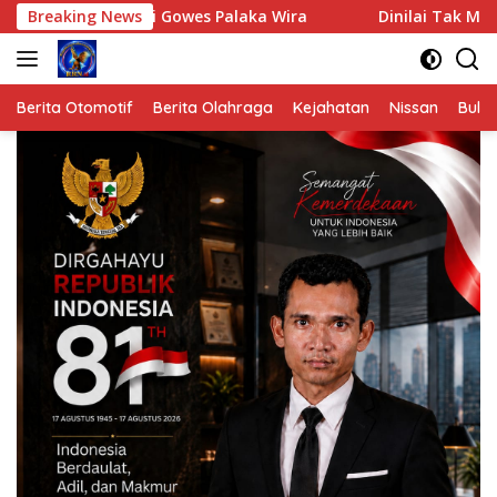
Langsung
ti Gowes Palaka Wira
Breaking News
Dinilai Tak Mengindahkan Semarak
ke
konten
Berita Otomotif
Berita Olahraga
Kejahatan
Nissan
Bulut