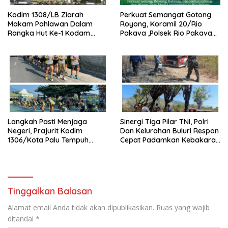
Kodim 1308/LB Ziarah
Perkuat Semangat Gotong
Makam Pahlawan Dalam
Royong, Koramil 20/Rio
Rangka Hut Ke-1 Kodam
Pakava ,Polsek Rio Pakava
XXIII/Palaka Wira Tahun
Dan Masyarakat Bersihkan
2026
Lingkungan Desa Pancasila
Mukti
Langkah Pasti Menjaga
Sinergi Tiga Pilar TNI, Polri
Negeri, Prajurit Kodim
Dan Kelurahan Buluri Respon
1306/Kota Palu Tempuh
Cepat Padamkan Kebakaran
Olahraga 5 Km Penuh
Lahan Kosong
Semangat
Tinggalkan Balasan
Alamat email Anda tidak akan dipublikasikan.
Ruas yang wajib
ditandai
*