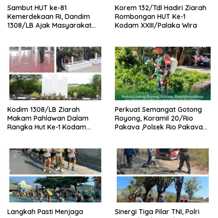
Sambut HUT ke-81
Korem 132/Tdl Hadiri Ziarah
Kemerdekaan RI, Dandim
Rombongan HUT Ke-1
1308/LB Ajak Masyarakat
Kodam XXIII/Palaka Wira
Kibarkan Bendera Merah
Putih
Kodim 1308/LB Ziarah
Perkuat Semangat Gotong
Makam Pahlawan Dalam
Royong, Koramil 20/Rio
Rangka Hut Ke-1 Kodam
Pakava ,Polsek Rio Pakava
XXIII/Palaka Wira Tahun
Dan Masyarakat Bersihkan
2026
Lingkungan Desa Pancasila
Mukti
Langkah Pasti Menjaga
Sinergi Tiga Pilar TNI, Polri