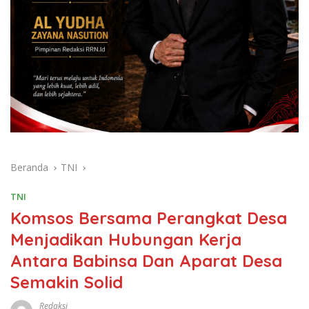
Beranda
TNI
TNI
Komsos Bersama Perangkat Desa
Menjadikan Hubungan Kerja
Antara Babinsa Dan Aparat Desa
Semakin Solid
Redaksi