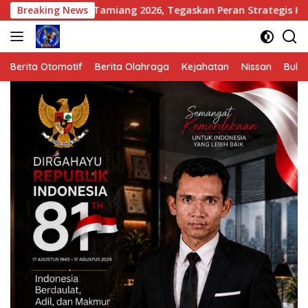
Langsung
 Tamiang 2026, Tegaskan Peran Strategis Komunikasi dalam Ke
Breaking News
ke
konten
Berita Otomotif
Berita Olahraga
Kejahatan
Nissan
Bulut