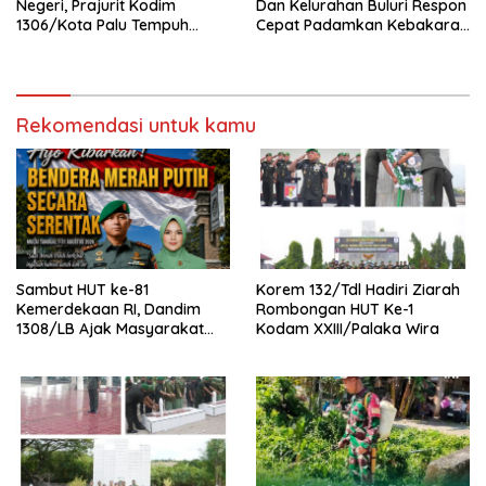
Negeri, Prajurit Kodim
Dan Kelurahan Buluri Respon
1306/Kota Palu Tempuh
Cepat Padamkan Kebakaran
Olahraga 5 Km Penuh
Lahan Kosong
Semangat
Rekomendasi untuk kamu
Sambut HUT ke-81
Korem 132/Tdl Hadiri Ziarah
Kemerdekaan RI, Dandim
Rombongan HUT Ke-1
1308/LB Ajak Masyarakat
Kodam XXIII/Palaka Wira
Kibarkan Bendera Merah
Putih