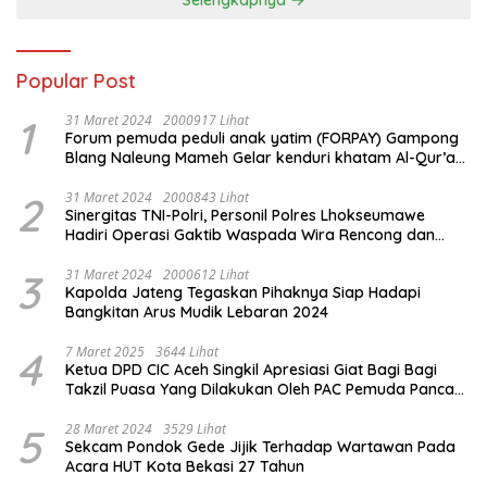
Selengkapnya
Popular Post
1
31 Maret 2024
2000917 Lihat
Forum pemuda peduli anak yatim (FORPAY) Gampong
Blang Naleung Mameh Gelar kenduri khatam Al-Qur’an
& Santunan Yatim-Piatu
2
31 Maret 2024
2000843 Lihat
Sinergitas TNI-Polri, Personil Polres Lhokseumawe
Hadiri Operasi Gaktib Waspada Wira Rencong dan
Yustisi Citra Wira Rencong
3
31 Maret 2024
2000612 Lihat
Kapolda Jateng Tegaskan Pihaknya Siap Hadapi
Bangkitan Arus Mudik Lebaran 2024
4
7 Maret 2025
3644 Lihat
Ketua DPD CIC Aceh Singkil Apresiasi Giat Bagi Bagi
Takzil Puasa Yang Dilakukan Oleh PAC Pemuda Panca
Sila di Dampingi Personil TNI/ Polri Kecamatan Gunung
Meriah Kabupaten Aceh Singkil
5
28 Maret 2024
3529 Lihat
Sekcam Pondok Gede Jijik Terhadap Wartawan Pada
Acara HUT Kota Bekasi 27 Tahun