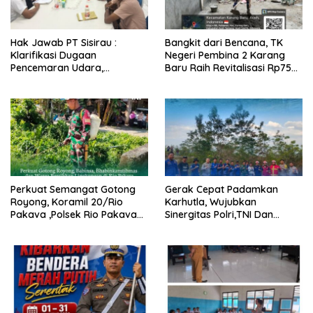
Hak Jawab PT Sisirau :
Bangkit dari Bencana, TK
Klarifikasi Dugaan
Negeri Pembina 2 Karang
Pencemaran Udara,
Baru Raih Revitalisasi Rp755
Tegaskan Emisi Boiler
Juta dengan Standar K3
Memenuhi Standar
yang Patut Dicontoh
Perkuat Semangat Gotong
Gerak Cepat Padamkan
Royong, Koramil 20/Rio
Karhutla, Wujubkan
Pakava ,Polsek Rio Pakava
Sinergitas Polri,TNI Dan
Dan Masyarakat Bersihkan
Masyarakat Buat
Lingkungan Desa Pancasila
Keselamatan Bersama
Mukti