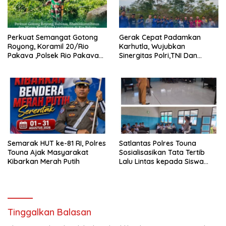
Perkuat Semangat Gotong
Gerak Cepat Padamkan
Royong, Koramil 20/Rio
Karhutla, Wujubkan
Pakava ,Polsek Rio Pakava
Sinergitas Polri,TNI Dan
Dan Masyarakat Bersihkan
Masyarakat Buat
Lingkungan Desa Pancasila
Keselamatan Bersama
Mukti
Semarak HUT ke-81 RI, Polres
Satlantas Polres Touna
Touna Ajak Masyarakat
Sosialisasikan Tata Tertib
Kibarkan Merah Putih
Lalu Lintas kepada Siswa
SMP Negeri 6 Uematopa
Tinggalkan Balasan