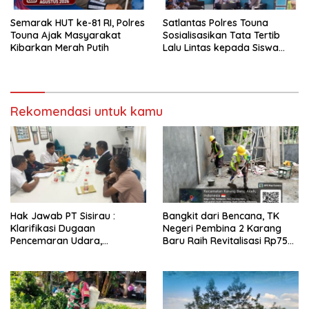
Semarak HUT ke-81 RI, Polres
Satlantas Polres Touna
Touna Ajak Masyarakat
Sosialisasikan Tata Tertib
Kibarkan Merah Putih
Lalu Lintas kepada Siswa
SMP Negeri 6 Uematopa
Rekomendasi untuk kamu
Hak Jawab PT Sisirau :
Bangkit dari Bencana, TK
Klarifikasi Dugaan
Negeri Pembina 2 Karang
Pencemaran Udara,
Baru Raih Revitalisasi Rp755
Tegaskan Emisi Boiler
Juta dengan Standar K3
Memenuhi Standar
yang Patut Dicontoh