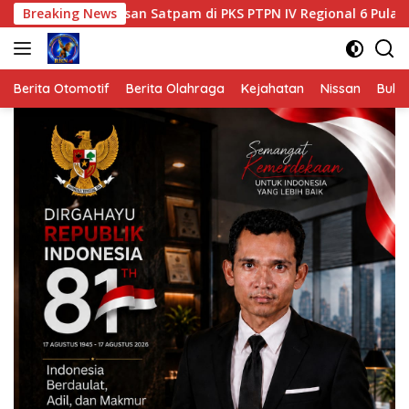
Langsung
asan Satpam di PKS PTPN IV Regional 6 Pulau Tiga
Breaking News
Po
ke
konten
Berita Otomotif
Berita Olahraga
Kejahatan
Nissan
Bulut