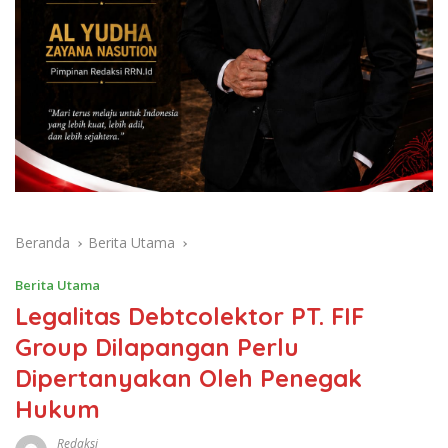
Beranda
Berita Utama
Berita Utama
Legalitas Debtcolektor PT. FIF
Group Dilapangan Perlu
Dipertanyakan Oleh Penegak
Hukum
Redaksi