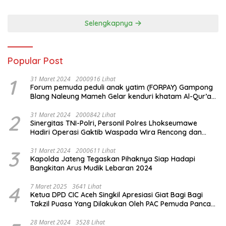
Kota Tangerang
Selengkapnya
Popular Post
1
31 Maret 2024
2000916 Lihat
Forum pemuda peduli anak yatim (FORPAY) Gampong
Blang Naleung Mameh Gelar kenduri khatam Al-Qur’an
& Santunan Yatim-Piatu
2
31 Maret 2024
2000842 Lihat
Sinergitas TNI-Polri, Personil Polres Lhokseumawe
Hadiri Operasi Gaktib Waspada Wira Rencong dan
Yustisi Citra Wira Rencong
3
31 Maret 2024
2000611 Lihat
Kapolda Jateng Tegaskan Pihaknya Siap Hadapi
Bangkitan Arus Mudik Lebaran 2024
4
7 Maret 2025
3641 Lihat
Ketua DPD CIC Aceh Singkil Apresiasi Giat Bagi Bagi
Takzil Puasa Yang Dilakukan Oleh PAC Pemuda Panca
Sila di Dampingi Personil TNI/ Polri Kecamatan Gunung
Meriah Kabupaten Aceh Singkil
28 Maret 2024
3528 Lihat