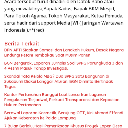
Acara tersebut turut dihadiri oleh Datok Babo atau
yang mewakilinya,Bapak Kadus, Bapak BKM Mesjid,
Para Tokoh Agama, Tokoh Masyarakat, Ketua Pemuda,
serta hadir dari support Media JWI ( Jaringan Wartawan
Indonesia ).**(red)
Berita Terkait
DPN APTI Siapkan Somasi dan Langkah Hukum, Desak Negara
Lindungi Petani Tembakau Saat Musim Panen
BGN Bergerak, Laporan Jurnalis Soal SPPG Parungkuda 3 dan
4 Resmi Masuk Tahap Investigasi.
Skandal Tata Kelola MBG? Dua SPPG Satu Bangunan di
Sukabumi Diakui Langgar Aturan, BGN Diminta Bertindak
Tegas.
Kantor Pertanahan Banggai Laut Luncurkan Layanan
Pengukuran Terjadwal, Perkuat Transparansi dan Kepastian
Hukum Pertanahan
Berawal Laporan Kosmetik, Berujung OTT, Kini Ahmad Effendi
Ajukan Keberatan ke Polda Lampung
7 Bulan Berlalu, Hasil Pemeriksaan Khusus Proyek Lapen Desa