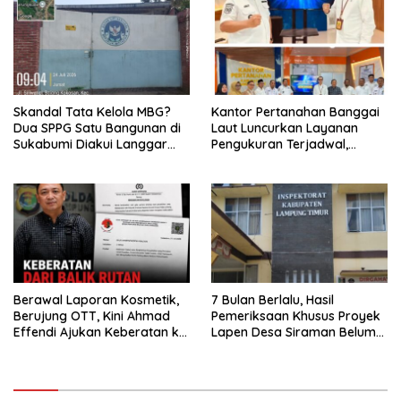
Skandal Tata Kelola MBG?
Kantor Pertanahan Banggai
Dua SPPG Satu Bangunan di
Laut Luncurkan Layanan
Sukabumi Diakui Langgar
Pengukuran Terjadwal,
Aturan, BGN Diminta
Perkuat Transparansi dan
Bertindak Tegas.
Kepastian Hukum
Pertanahan
Berawal Laporan Kosmetik,
7 Bulan Berlalu, Hasil
Berujung OTT, Kini Ahmad
Pemeriksaan Khusus Proyek
Effendi Ajukan Keberatan ke
Lapen Desa Siraman Belum
Polda Lampung
Juga Terbit, LPK YKBA Tagih
Kepastian Inspektorat