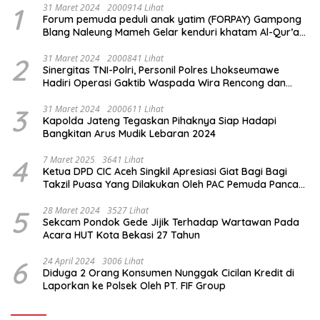
1
31 Maret 2024
2000914 Lihat
Forum pemuda peduli anak yatim (FORPAY) Gampong
Blang Naleung Mameh Gelar kenduri khatam Al-Qur’an
& Santunan Yatim-Piatu
2
31 Maret 2024
2000841 Lihat
Sinergitas TNI-Polri, Personil Polres Lhokseumawe
Hadiri Operasi Gaktib Waspada Wira Rencong dan
Yustisi Citra Wira Rencong
3
31 Maret 2024
2000611 Lihat
Kapolda Jateng Tegaskan Pihaknya Siap Hadapi
Bangkitan Arus Mudik Lebaran 2024
4
7 Maret 2025
3641 Lihat
Ketua DPD CIC Aceh Singkil Apresiasi Giat Bagi Bagi
Takzil Puasa Yang Dilakukan Oleh PAC Pemuda Panca
Sila di Dampingi Personil TNI/ Polri Kecamatan Gunung
Meriah Kabupaten Aceh Singkil
5
28 Maret 2024
3527 Lihat
Sekcam Pondok Gede Jijik Terhadap Wartawan Pada
Acara HUT Kota Bekasi 27 Tahun
6
24 April 2024
3006 Lihat
Diduga 2 Orang Konsumen Nunggak Cicilan Kredit di
Laporkan ke Polsek Oleh PT. FIF Group