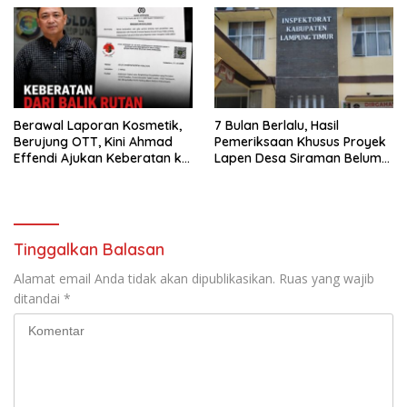
Bertindak Tegas.
Kepastian Hukum
Pertanahan
Berawal Laporan Kosmetik,
7 Bulan Berlalu, Hasil
Berujung OTT, Kini Ahmad
Pemeriksaan Khusus Proyek
Effendi Ajukan Keberatan ke
Lapen Desa Siraman Belum
Polda Lampung
Juga Terbit, LPK YKBA Tagih
Kepastian Inspektorat
Tinggalkan Balasan
Alamat email Anda tidak akan dipublikasikan.
Ruas yang wajib
ditandai
*