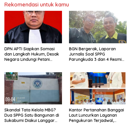
Rekomendasi untuk kamu
DPN APTI Siapkan Somasi
BGN Bergerak, Laporan
dan Langkah Hukum, Desak
Jurnalis Soal SPPG
Negara Lindungi Petani
Parungkuda 3 dan 4 Resmi
Tembakau Saat Musim Panen
Masuk Tahap Investigasi.
Skandal Tata Kelola MBG?
Kantor Pertanahan Banggai
Dua SPPG Satu Bangunan di
Laut Luncurkan Layanan
Sukabumi Diakui Langgar
Pengukuran Terjadwal,
Aturan, BGN Diminta
Perkuat Transparansi dan