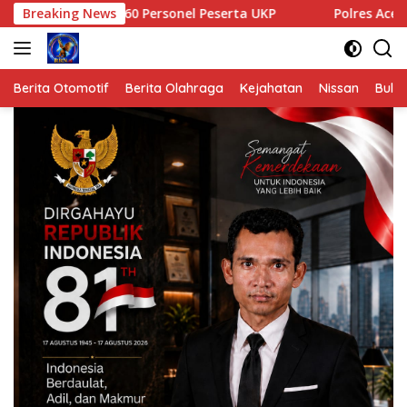
Langsung
i 60 Personel Peserta UKP
Breaking News
Polres Aceh Tamiang Gelar Tes
ke
konten
Berita Otomotif
Berita Olahraga
Kejahatan
Nissan
Bulut