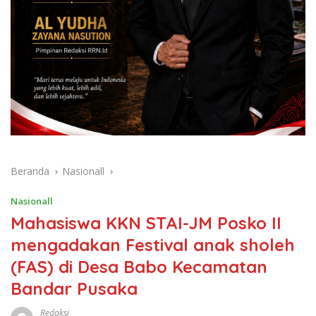
Beranda
Nasionall
Nasionall
Mahasiswa KKN STAI-JM Posko II
mengadakan Festival anak sholeh
(FAS) di Desa Babo Kecamatan
Bandar Pusaka
Redaksi