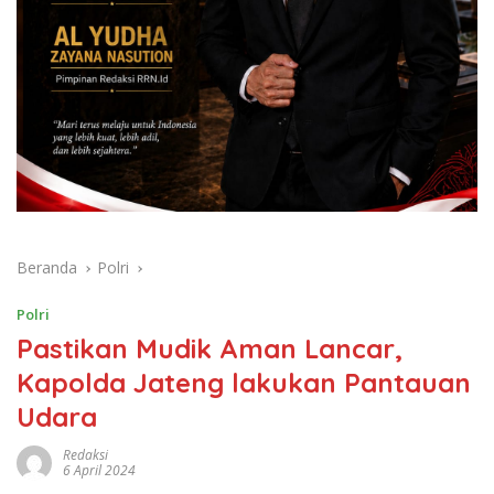
Beranda
Polri
Polri
Pastikan Mudik Aman Lancar,
Kapolda Jateng lakukan Pantauan
Udara
Redaksi
6 April 2024