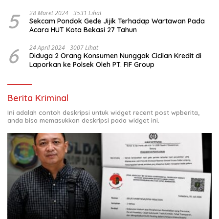
Sila di Dampingi Personil TNI/ Polri Kecamatan Gunung
Meriah Kabupaten Aceh Singkil
5
28 Maret 2024
3531 Lihat
Sekcam Pondok Gede Jijik Terhadap Wartawan Pada
Acara HUT Kota Bekasi 27 Tahun
6
24 April 2024
3007 Lihat
Diduga 2 Orang Konsumen Nunggak Cicilan Kredit di
Laporkan ke Polsek Oleh PT. FIF Group
Berita Kriminal
Ini adalah contoh deskripsi untuk widget recent post wpberita,
anda bisa memasukkan deskripsi pada widget ini.