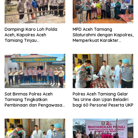
Dampingi Karo Loh Polda
MPD Aceh Tamiang
Aceh, Kapolres Aceh
Silaturahmi dengan Kapolres,
Tamiang Tinjau
Memperkuat Karakter
Pembangunan Pospol Babo
Peserta Didik
dan Sumber Bor
Bhayangkari Peduli
Sat Binmas Polres Aceh
Polres Aceh Tamiang Gelar
Tamiang Tingkatkan
Tes Urine dan Ujian Beladiri
Pembinaan dan Pengawasan
bagi 60 Personel Peserta UKP
Satpam di PKS PTPN IV
Regional 6 Pulau Tiga