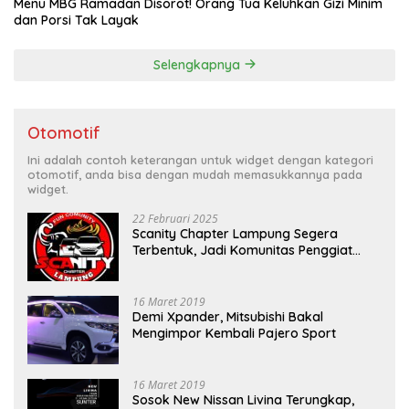
Menu MBG Ramadan Disorot! Orang Tua Keluhkan Gizi Minim
dan Porsi Tak Layak
Selengkapnya
Otomotif
Ini adalah contoh keterangan untuk widget dengan kategori
otomotif, anda bisa dengan mudah memasukkannya pada
widget.
22 Februari 2025
Scanity Chapter Lampung Segera
Terbentuk, Jadi Komunitas Penggiat
Mobil Sigra Calya di Lampung
16 Maret 2019
Demi Xpander, Mitsubishi Bakal
Mengimpor Kembali Pajero Sport
16 Maret 2019
Sosok New Nissan Livina Terungkap,