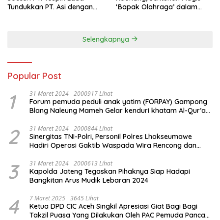
Tundukkan PT. Asi dengan
‘Bapak Olahraga’ dalam
Skor 2-0
Modernisasi Atlet Pelajar
Kota Tangerang
Selengkapnya
Popular Post
1
31 Maret 2024
2000917 Lihat
Forum pemuda peduli anak yatim (FORPAY) Gampong
Blang Naleung Mameh Gelar kenduri khatam Al-Qur’an
& Santunan Yatim-Piatu
2
31 Maret 2024
2000844 Lihat
Sinergitas TNI-Polri, Personil Polres Lhokseumawe
Hadiri Operasi Gaktib Waspada Wira Rencong dan
Yustisi Citra Wira Rencong
3
31 Maret 2024
2000613 Lihat
Kapolda Jateng Tegaskan Pihaknya Siap Hadapi
Bangkitan Arus Mudik Lebaran 2024
4
7 Maret 2025
3645 Lihat
Ketua DPD CIC Aceh Singkil Apresiasi Giat Bagi Bagi
Takzil Puasa Yang Dilakukan Oleh PAC Pemuda Panca