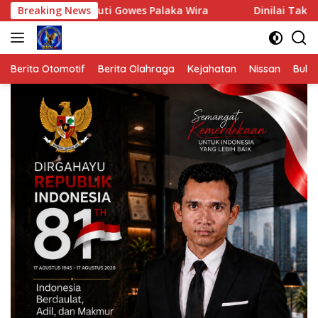
Langsung
kuti Gowes Palaka Wira
Breaking News
Dinilai Tak Mengindahkan Semar
ke
konten
Berita Otomotif
Berita Olahraga
Kejahatan
Nissan
Bulut