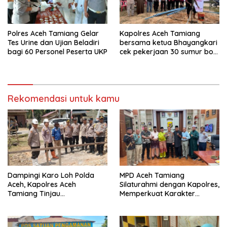
Polres Aceh Tamiang Gelar
Kapolres Aceh Tamiang
Tes Urine dan Ujian Beladiri
bersama ketua Bhayangkari
bagi 60 Personel Peserta UKP
cek pekerjaan 30 sumur bor
bantu air bersih
Rekomendasi untuk kamu
Dampingi Karo Loh Polda
MPD Aceh Tamiang
Aceh, Kapolres Aceh
Silaturahmi dengan Kapolres,
Tamiang Tinjau
Memperkuat Karakter
Pembangunan Pospol Babo
Peserta Didik
dan Sumber Bor
Bhayangkari Peduli