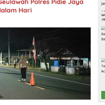
Seulawah Polres Pidie Jaya
Malam Hari
7 
Wa
Ja