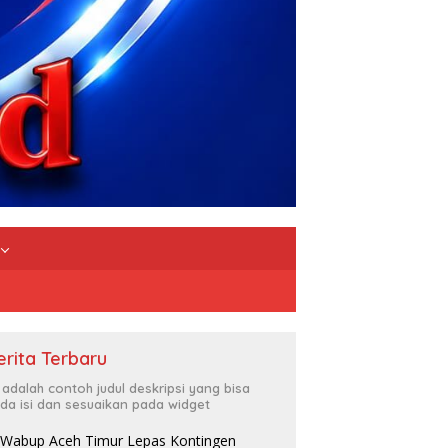
erita Terbaru
i adalah contoh judul deskripsi yang bisa
da isi dan sesuaikan pada widget