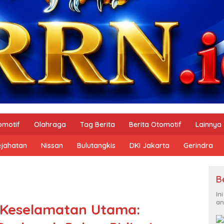
omotif
Olahraga
Tag Berita
Berita Otomotif
Lainnya
ejahatan
Nissan
Bulutangkis
DKI Jakarta
Gerindra
B
In
an
 Keselamatan Utama: