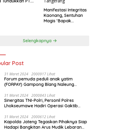
 Tundukkan PT.
dengan Skor 2-0
Manifestasi Integritas
Kaonang, Sentuhan
Magis ‘Bapak
Olahraga’ dalam
Modernisasi Atlet
Pelajar Kota
Selengkapnya
Tangerang
ular Post
31 Maret 2024
2000917 Lihat
Forum pemuda peduli anak yatim
(FORPAY) Gampong Blang Naleung
Mameh Gelar kenduri khatam Al-Qur’an &
Santunan Yatim-Piatu
31 Maret 2024
2000843 Lihat
Sinergitas TNI-Polri, Personil Polres
Lhokseumawe Hadiri Operasi Gaktib
Waspada Wira Rencong dan Yustisi Citra
Wira Rencong
31 Maret 2024
2000612 Lihat
Kapolda Jateng Tegaskan Pihaknya Siap
Hadapi Bangkitan Arus Mudik Lebaran
2024