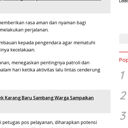
Lada
Asi 
k memberikan rasa aman dan nyaman bagi
 melakukan perjalanan.
 himbauan kepada pengendara agar mematuhi
dinya kecelakaan.
Pop
nan, menegaskan pentingnya patroli dan
lam hari ketika aktivitas lalu lintas cenderung
1
2
sek Karang Baru Sambang Warga Sampaikan
3
i petugas pos pelayanan, diharapkan potensi