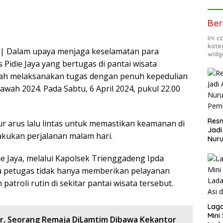
Ber
Ini 
kate
d | Dalam upaya menjaga keselamatan para
widg
Pidie Jaya yang bertugas di pantai wisata
lah melaksanakan tugas dengan penuh kepedulian
awah 2024. Pada Sabtu, 6 April 2024, pukul 22.00
Resm
ur arus lalu lintas untuk memastikan keamanan di
Jadi
akukan perjalanan malam hari.
Nuru
Pem
e Jaya, melalui Kapolsek Trienggadeng Ipda
petugas tidak hanya memberikan pelayanan
atroli rutin di sekitar pantai wisata tersebut.
Lag
Mini
r, Seorang Remaja DiLamtim Dibawa Kekantor