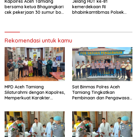
Kapolres Aceh Tamiang
Jelang HUT ke-81
bersama ketua Bhayangkari
kemerdekaan RI
cek pekerjaan 30 sumur bor
bhabinkamtibmas Polsek
bantu air bersih
kejuruan muda ajak
masyarakat pasang
bendera merah putih
Rekomendasi untuk kamu
MPD Aceh Tamiang
Sat Binmas Polres Aceh
Silaturahmi dengan Kapolres,
Tamiang Tingkatkan
Memperkuat Karakter
Pembinaan dan Pengawasan
Peserta Didik
Satpam di PKS PTPN IV
Regional 6 Pulau Tiga