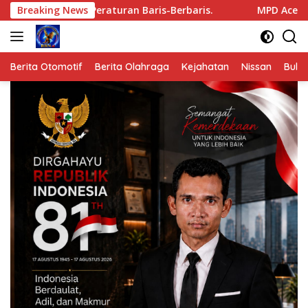
Langsung
omba Peraturan Baris-Berbaris.
Breaking News
MPD Aceh Tamiang Sila
ke
konten
Berita Otomotif
Berita Olahraga
Kejahatan
Nissan
Bulut