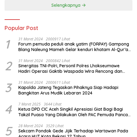
Selengkapnya
Popular Post
1
31 Maret 2024
2000917 Lihat
Forum pemuda peduli anak yatim (FORPAY) Gampong
Blang Naleung Mameh Gelar kenduri khatam Al-Qur’an
& Santunan Yatim-Piatu
2
31 Maret 2024
2000842 Lihat
Sinergitas TNI-Polri, Personil Polres Lhokseumawe
Hadiri Operasi Gaktib Waspada Wira Rencong dan
Yustisi Citra Wira Rencong
3
31 Maret 2024
2000611 Lihat
Kapolda Jateng Tegaskan Pihaknya Siap Hadapi
Bangkitan Arus Mudik Lebaran 2024
4
7 Maret 2025
3644 Lihat
Ketua DPD CIC Aceh Singkil Apresiasi Giat Bagi Bagi
Takzil Puasa Yang Dilakukan Oleh PAC Pemuda Panca
Sila di Dampingi Personil TNI/ Polri Kecamatan Gunung
Meriah Kabupaten Aceh Singkil
5
28 Maret 2024
3529 Lihat
Sekcam Pondok Gede Jijik Terhadap Wartawan Pada
Acara HUT Kota Bekasi 27 Tahun