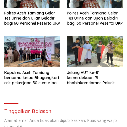
Polres Aceh Tamiang Gelar
Polres Aceh Tamiang Gelar
Tes Urine dan Ujian Beladiri
Tes Urine dan Ujian Beladiri
bagi 60 Personel Peserta UKP
bagi 60 Personel Peserta UKP
Kapolres Aceh Tamiang
Jelang HUT ke-81
bersama ketua Bhayangkari
kemerdekaan RI
cek pekerjaan 30 sumur bor
bhabinkamtibmas Polsek
bantu air bersih
kejuruan muda ajak
masyarakat pasang
bendera merah putih
Tinggalkan Balasan
Alamat email Anda tidak akan dipublikasikan.
Ruas yang wajib
ditandai
*