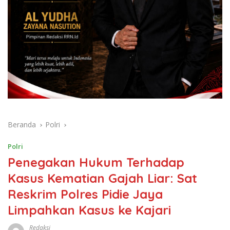
Beranda
Polri
Polri
Penegakan Hukum Terhadap
Kasus Kematian Gajah Liar: Sat
Reskrim Polres Pidie Jaya
Limpahkan Kasus ke Kajari
Redaksi