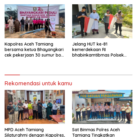
Kapolres Aceh Tamiang
Jelang HUT ke-81
bersama ketua Bhayangkari
kemerdekaan RI
cek pekerjaan 30 sumur bor
bhabinkamtibmas Polsek
bantu air bersih
kejuruan muda ajak
masyarakat pasang
bendera merah putih
Rekomendasi untuk kamu
MPD Aceh Tamiang
Sat Binmas Polres Aceh
Silaturahmi dengan Kapolres,
Tamiang Tingkatkan