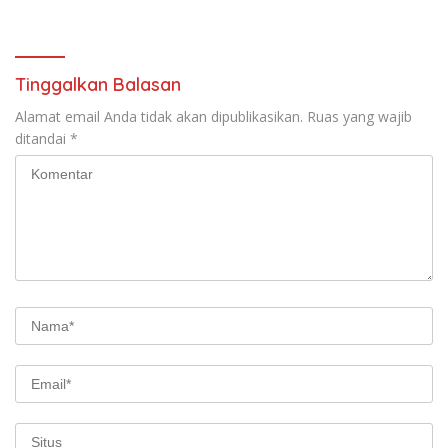
bantu air bersih
kejuruan muda ajak
masyarakat pasang
bendera merah putih
Tinggalkan Balasan
Alamat email Anda tidak akan dipublikasikan.
Ruas yang wajib
ditandai
*