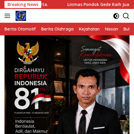
Langsung
e Jakarta.
Breaking News
Linmas Pondok Gede Raih Juara III Kota Bek
ke
konten
Berita Otomotif
Berita Olahraga
Kejahatan
Nissan
Bulut