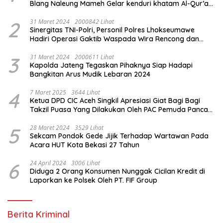
Blang Naleung Mameh Gelar kenduri khatam Al-Qur’an
& Santunan Yatim-Piatu
2
31 Maret 2024
2000842 Lihat
Sinergitas TNI-Polri, Personil Polres Lhokseumawe
Hadiri Operasi Gaktib Waspada Wira Rencong dan
Yustisi Citra Wira Rencong
3
31 Maret 2024
2000611 Lihat
Kapolda Jateng Tegaskan Pihaknya Siap Hadapi
Bangkitan Arus Mudik Lebaran 2024
4
7 Maret 2025
3644 Lihat
Ketua DPD CIC Aceh Singkil Apresiasi Giat Bagi Bagi
Takzil Puasa Yang Dilakukan Oleh PAC Pemuda Panca
Sila di Dampingi Personil TNI/ Polri Kecamatan Gunung
Meriah Kabupaten Aceh Singkil
5
28 Maret 2024
3529 Lihat
Sekcam Pondok Gede Jijik Terhadap Wartawan Pada
Acara HUT Kota Bekasi 27 Tahun
6
24 April 2024
3006 Lihat
Diduga 2 Orang Konsumen Nunggak Cicilan Kredit di
Laporkan ke Polsek Oleh PT. FIF Group
Berita Kriminal