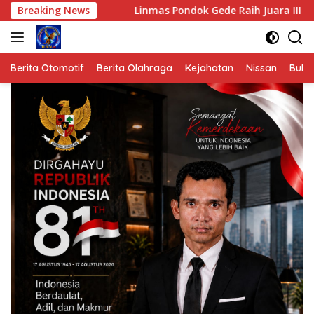
Langsung
ta.
Breaking News
Linmas Pondok Gede Raih Juara III Kota Bekasi dala
ke
konten
Berita Otomotif
Berita Olahraga
Kejahatan
Nissan
Bulut