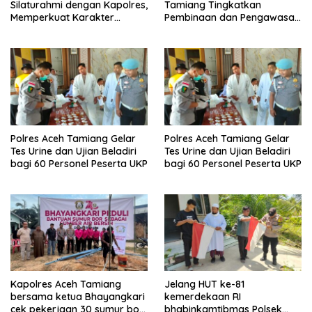
Silaturahmi dengan Kapolres,
Tamiang Tingkatkan
Memperkuat Karakter
Pembinaan dan Pengawasan
Peserta Didik
Satpam di PKS PTPN IV
Regional 6 Pulau Tiga
Polres Aceh Tamiang Gelar
Polres Aceh Tamiang Gelar
Tes Urine dan Ujian Beladiri
Tes Urine dan Ujian Beladiri
bagi 60 Personel Peserta UKP
bagi 60 Personel Peserta UKP
Kapolres Aceh Tamiang
Jelang HUT ke-81
bersama ketua Bhayangkari
kemerdekaan RI
cek pekerjaan 30 sumur bor
bhabinkamtibmas Polsek