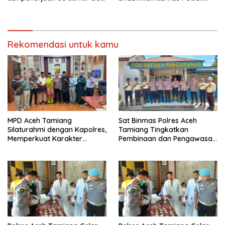
bantu air bersih
kejuruan muda ajak
masyarakat pasang
bendera merah putih
Rekomendasi untuk kamu
MPD Aceh Tamiang
Sat Binmas Polres Aceh
Silaturahmi dengan Kapolres,
Tamiang Tingkatkan
Memperkuat Karakter
Pembinaan dan Pengawasan
Peserta Didik
Satpam di PKS PTPN IV
Regional 6 Pulau Tiga