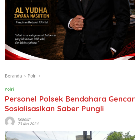
Beranda
Polri
Polri
Personel Polsek Bendahara Gencar
Sosialisasikan Saber Pungli
Redaksi
23 Mei 2024