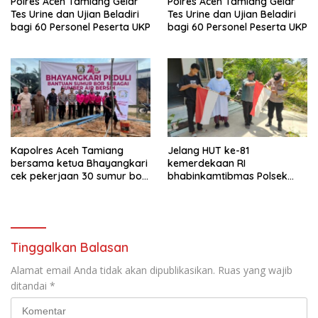
Polres Aceh Tamiang Gelar
Polres Aceh Tamiang Gelar
Tes Urine dan Ujian Beladiri
Tes Urine dan Ujian Beladiri
bagi 60 Personel Peserta UKP
bagi 60 Personel Peserta UKP
Kapolres Aceh Tamiang
Jelang HUT ke-81
bersama ketua Bhayangkari
kemerdekaan RI
cek pekerjaan 30 sumur bor
bhabinkamtibmas Polsek
bantu air bersih
kejuruan muda ajak
masyarakat pasang
bendera merah putih
Tinggalkan Balasan
Alamat email Anda tidak akan dipublikasikan.
Ruas yang wajib
ditandai
*