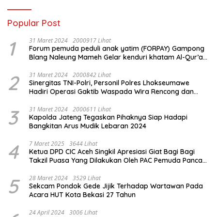
Popular Post
1
31 Maret 2024
2000917 Lihat
Forum pemuda peduli anak yatim (FORPAY) Gampong
Blang Naleung Mameh Gelar kenduri khatam Al-Qur’an
& Santunan Yatim-Piatu
2
31 Maret 2024
2000842 Lihat
Sinergitas TNI-Polri, Personil Polres Lhokseumawe
Hadiri Operasi Gaktib Waspada Wira Rencong dan
Yustisi Citra Wira Rencong
3
31 Maret 2024
2000611 Lihat
Kapolda Jateng Tegaskan Pihaknya Siap Hadapi
Bangkitan Arus Mudik Lebaran 2024
4
7 Maret 2025
3644 Lihat
Ketua DPD CIC Aceh Singkil Apresiasi Giat Bagi Bagi
Takzil Puasa Yang Dilakukan Oleh PAC Pemuda Panca
Sila di Dampingi Personil TNI/ Polri Kecamatan Gunung
Meriah Kabupaten Aceh Singkil
5
28 Maret 2024
3529 Lihat
Sekcam Pondok Gede Jijik Terhadap Wartawan Pada
Acara HUT Kota Bekasi 27 Tahun
24 April 2024
3006 Lihat