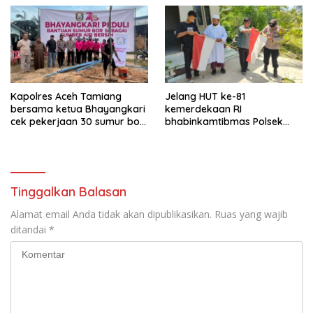
Kapolres Aceh Tamiang
Jelang HUT ke-81
bersama ketua Bhayangkari
kemerdekaan RI
cek pekerjaan 30 sumur bor
bhabinkamtibmas Polsek
bantu air bersih
kejuruan muda ajak
masyarakat pasang
bendera merah putih
Tinggalkan Balasan
Alamat email Anda tidak akan dipublikasikan.
Ruas yang wajib
ditandai
*