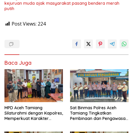
kejuruan muda ajak masyarakat pasang bendera merah
putih
Post Views:
224
Baca Juga
MPD Aceh Tamiang
Sat Binmas Polres Aceh
Silaturahmi dengan Kapolres,
Tamiang Tingkatkan
Memperkuat Karakter
Pembinaan dan Pengawasan
Peserta Didik
Satpam di PKS PTPN IV
Regional 6 Pulau Tiga