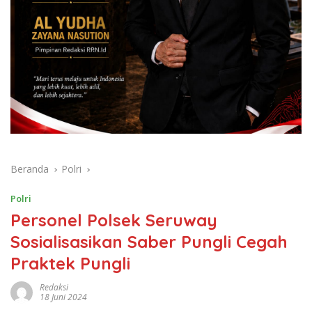
Beranda
Polri
Polri
Personel Polsek Seruway
Sosialisasikan Saber Pungli Cegah
Praktek Pungli
Redaksi
18 Juni 2024