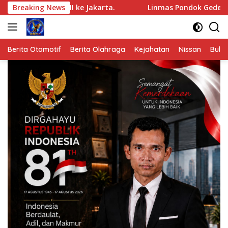
Langsung
 XII ke Jakarta.
Breaking News
Linmas Pondok Gede Raih Juara III Ko
ke
konten
Berita Otomotif
Berita Olahraga
Kejahatan
Nissan
Bulut