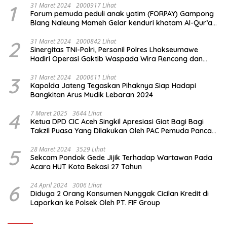
1
31 Maret 2024
2000917 Lihat
Forum pemuda peduli anak yatim (FORPAY) Gampong
Blang Naleung Mameh Gelar kenduri khatam Al-Qur’an
& Santunan Yatim-Piatu
2
31 Maret 2024
2000842 Lihat
Sinergitas TNI-Polri, Personil Polres Lhokseumawe
Hadiri Operasi Gaktib Waspada Wira Rencong dan
Yustisi Citra Wira Rencong
3
31 Maret 2024
2000611 Lihat
Kapolda Jateng Tegaskan Pihaknya Siap Hadapi
Bangkitan Arus Mudik Lebaran 2024
4
7 Maret 2025
3644 Lihat
Ketua DPD CIC Aceh Singkil Apresiasi Giat Bagi Bagi
Takzil Puasa Yang Dilakukan Oleh PAC Pemuda Panca
Sila di Dampingi Personil TNI/ Polri Kecamatan Gunung
Meriah Kabupaten Aceh Singkil
5
28 Maret 2024
3529 Lihat
Sekcam Pondok Gede Jijik Terhadap Wartawan Pada
Acara HUT Kota Bekasi 27 Tahun
6
24 April 2024
3006 Lihat
Diduga 2 Orang Konsumen Nunggak Cicilan Kredit di
Laporkan ke Polsek Oleh PT. FIF Group