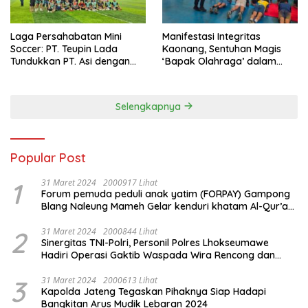
Laga Persahabatan Mini
Manifestasi Integritas
Soccer: PT. Teupin Lada
Kaonang, Sentuhan Magis
Tundukkan PT. Asi dengan
‘Bapak Olahraga’ dalam
Skor 2-0
Modernisasi Atlet Pelajar
Kota Tangerang
Selengkapnya
Popular Post
1
31 Maret 2024
2000917 Lihat
Forum pemuda peduli anak yatim (FORPAY) Gampong
Blang Naleung Mameh Gelar kenduri khatam Al-Qur’an
& Santunan Yatim-Piatu
2
31 Maret 2024
2000844 Lihat
Sinergitas TNI-Polri, Personil Polres Lhokseumawe
Hadiri Operasi Gaktib Waspada Wira Rencong dan
Yustisi Citra Wira Rencong
3
31 Maret 2024
2000613 Lihat
Kapolda Jateng Tegaskan Pihaknya Siap Hadapi
Bangkitan Arus Mudik Lebaran 2024