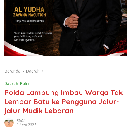
Beranda
Daerah
Daerah
,
Polri
Polda Lampung Imbau Warga Tak
Lempar Batu ke Pengguna Jalur-
jalur Mudik Lebaran
BUDI
3 April 2024