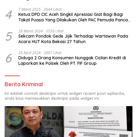
4
7 Maret 2025
3644 Lihat
Ketua DPD CIC Aceh Singkil Apresiasi Giat Bagi Bagi
Takzil Puasa Yang Dilakukan Oleh PAC Pemuda Panca
Sila di Dampingi Personil TNI/ Polri Kecamatan Gunung
Meriah Kabupaten Aceh Singkil
5
28 Maret 2024
3530 Lihat
Sekcam Pondok Gede Jijik Terhadap Wartawan Pada
Acara HUT Kota Bekasi 27 Tahun
6
24 April 2024
3007 Lihat
Diduga 2 Orang Konsumen Nunggak Cicilan Kredit di
Laporkan ke Polsek Oleh PT. FIF Group
Berita Kriminal
Ini adalah contoh deskripsi untuk widget recent post wpberita,
anda bisa memasukkan deskripsi pada widget ini.