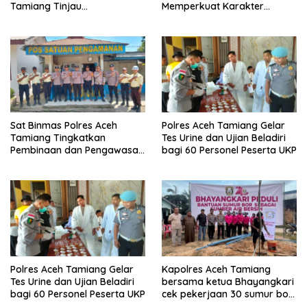
Tamiang Tinjau
Memperkuat Karakter
Pembangunan Pospol Babo
Peserta Didik
dan Sumber Bor
Bhayangkari Peduli
Sat Binmas Polres Aceh
Polres Aceh Tamiang Gelar
Tamiang Tingkatkan
Tes Urine dan Ujian Beladiri
Pembinaan dan Pengawasan
bagi 60 Personel Peserta UKP
Satpam di PKS PTPN IV
Regional 6 Pulau Tiga
Polres Aceh Tamiang Gelar
Kapolres Aceh Tamiang
Tes Urine dan Ujian Beladiri
bersama ketua Bhayangkari
bagi 60 Personel Peserta UKP
cek pekerjaan 30 sumur bor
bantu air bersih