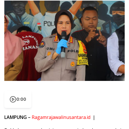
0:00
LAMPUNG –
Ragamrajawalinusantara.id
|