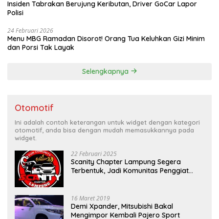
Insiden Tabrakan Berujung Keributan, Driver GoCar Lapor
Polisi
24 Februari 2026
Menu MBG Ramadan Disorot! Orang Tua Keluhkan Gizi Minim
dan Porsi Tak Layak
Selengkapnya
Otomotif
Ini adalah contoh keterangan untuk widget dengan kategori
otomotif, anda bisa dengan mudah memasukkannya pada
widget.
22 Februari 2025
Scanity Chapter Lampung Segera
Terbentuk, Jadi Komunitas Penggiat
Mobil Sigra Calya di Lampung
16 Maret 2019
Demi Xpander, Mitsubishi Bakal
Mengimpor Kembali Pajero Sport