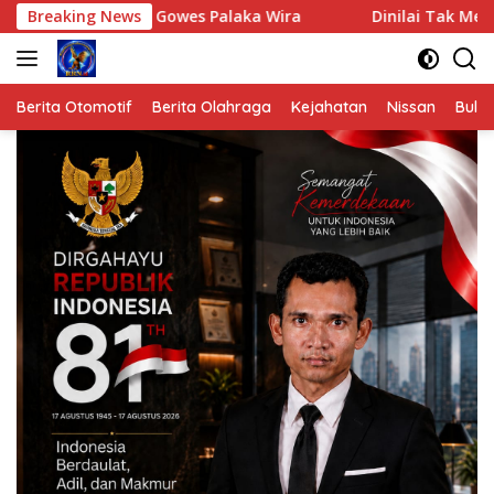
Langsung
uti Gowes Palaka Wira
Breaking News
Dinilai Tak Mengindahkan Semara
ke
konten
Berita Otomotif
Berita Olahraga
Kejahatan
Nissan
Bulut