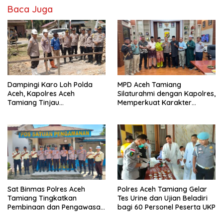
Baca Juga
Dampingi Karo Loh Polda
MPD Aceh Tamiang
Aceh, Kapolres Aceh
Silaturahmi dengan Kapolres,
Tamiang Tinjau
Memperkuat Karakter
Pembangunan Pospol Babo
Peserta Didik
dan Sumber Bor
Bhayangkari Peduli
Sat Binmas Polres Aceh
Polres Aceh Tamiang Gelar
Tamiang Tingkatkan
Tes Urine dan Ujian Beladiri
Pembinaan dan Pengawasan
bagi 60 Personel Peserta UKP
Satpam di PKS PTPN IV