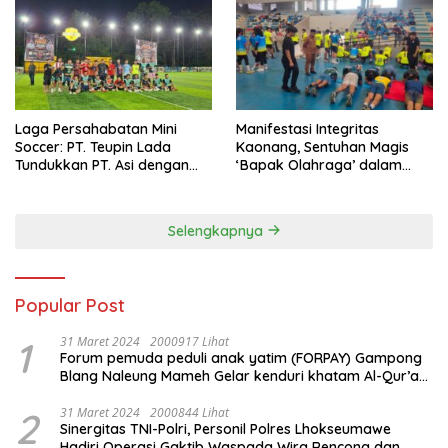
Laga Persahabatan Mini
Manifestasi Integritas
Soccer: PT. Teupin Lada
Kaonang, Sentuhan Magis
Tundukkan PT. Asi dengan
‘Bapak Olahraga’ dalam
Skor 2-0
Modernisasi Atlet Pelajar
Kota Tangerang
Selengkapnya
Popular Post
1
31 Maret 2024
2000917 Lihat
Forum pemuda peduli anak yatim (FORPAY) Gampong
Blang Naleung Mameh Gelar kenduri khatam Al-Qur’an
& Santunan Yatim-Piatu
2
31 Maret 2024
2000844 Lihat
Sinergitas TNI-Polri, Personil Polres Lhokseumawe
Hadiri Operasi Gaktib Waspada Wira Rencong dan