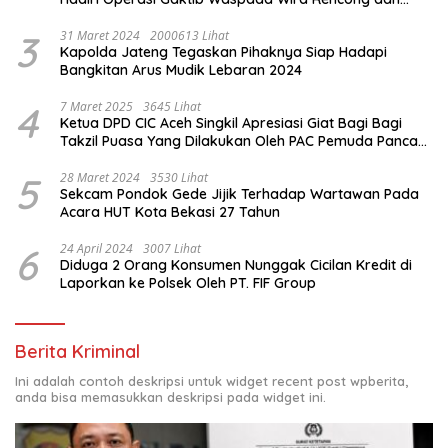
Yustisi Citra Wira Rencong
3
31 Maret 2024
2000613 Lihat
Kapolda Jateng Tegaskan Pihaknya Siap Hadapi
Bangkitan Arus Mudik Lebaran 2024
4
7 Maret 2025
3645 Lihat
Ketua DPD CIC Aceh Singkil Apresiasi Giat Bagi Bagi
Takzil Puasa Yang Dilakukan Oleh PAC Pemuda Panca
Sila di Dampingi Personil TNI/ Polri Kecamatan Gunung
Meriah Kabupaten Aceh Singkil
5
28 Maret 2024
3530 Lihat
Sekcam Pondok Gede Jijik Terhadap Wartawan Pada
Acara HUT Kota Bekasi 27 Tahun
6
24 April 2024
3007 Lihat
Diduga 2 Orang Konsumen Nunggak Cicilan Kredit di
Laporkan ke Polsek Oleh PT. FIF Group
Berita Kriminal
Ini adalah contoh deskripsi untuk widget recent post wpberita,
anda bisa memasukkan deskripsi pada widget ini.