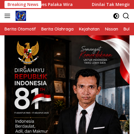
Langsung
owes Palaka Wira
Breaking News
Dinilai Tak Mengindahkan Semarak HUT
ke
konten
Berita Otomotif
Berita Olahraga
Kejahatan
Nissan
Bulut