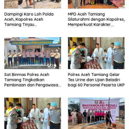
Dampingi Karo Loh Polda
MPD Aceh Tamiang
Aceh, Kapolres Aceh
Silaturahmi dengan Kapolres,
Tamiang Tinjau
Memperkuat Karakter
Pembangunan Pospol Babo
Peserta Didik
dan Sumber Bor
Bhayangkari Peduli
Sat Binmas Polres Aceh
Polres Aceh Tamiang Gelar
Tamiang Tingkatkan
Tes Urine dan Ujian Beladiri
Pembinaan dan Pengawasan
bagi 60 Personel Peserta UKP
Satpam di PKS PTPN IV
Regional 6 Pulau Tiga