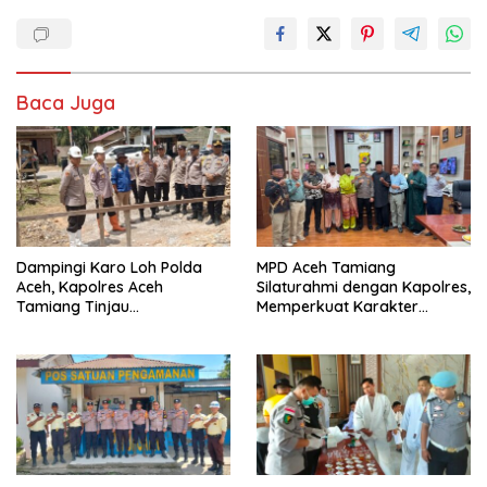
Baca Juga
Dampingi Karo Loh Polda
MPD Aceh Tamiang
Aceh, Kapolres Aceh
Silaturahmi dengan Kapolres,
Tamiang Tinjau
Memperkuat Karakter
Pembangunan Pospol Babo
Peserta Didik
dan Sumber Bor
Bhayangkari Peduli