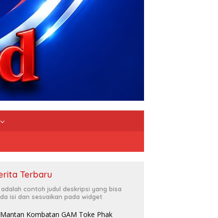
erita Terbaru
i adalah contoh judul deskripsi yang bisa
da isi dan sesuaikan pada widget