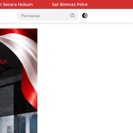
inmas Polres Aceh Tamiang Tingkatkan Pembinaan dan Pengawas