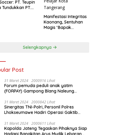
 Soccer: PT. Teupin
 Tundukkan PT.
dengan Skor 2-0
Manifestasi Integritas
Kaonang, Sentuhan
Magis ‘Bapak
Olahraga’ dalam
Modernisasi Atlet
Pelajar Kota
Selengkapnya
Tangerang
ular Post
31 Maret 2024
2000916 Lihat
Forum pemuda peduli anak yatim
(FORPAY) Gampong Blang Naleung
Mameh Gelar kenduri khatam Al-Qur’an &
Santunan Yatim-Piatu
31 Maret 2024
2000842 Lihat
Sinergitas TNI-Polri, Personil Polres
Lhokseumawe Hadiri Operasi Gaktib
Waspada Wira Rencong dan Yustisi Citra
Wira Rencong
31 Maret 2024
2000611 Lihat
Kapolda Jateng Tegaskan Pihaknya Siap
Hadapi Bangkitan Arus Mudik Lebaran