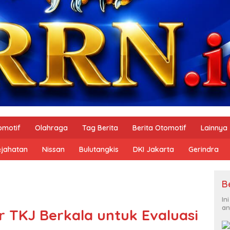
omotif
Olahraga
Tag Berita
Berita Otomotif
Lainnya
ejahatan
Nissan
Bulutangkis
DKI Jakarta
Gerindra
B
In
an
ar TKJ Berkala untuk Evaluasi