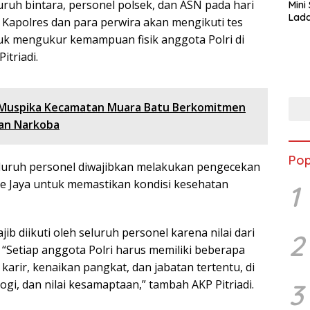
uruh bintara, personel polsek, dan ASN pada hari
Mini
Lada
 Kapolres dan para perwira akan mengikuti tes
Asi 
ntuk mengukur kemampuan fisik anggota Polri di
itriadi.
 Muspika Kecamatan Muara Batu Berkomitmen
an Narkoba
Pop
 seluruh personel diwajibkan melakukan pengecekan
die Jaya untuk memastikan kondisi kesehatan
1
jib diikuti oleh seluruh personel karena nilai dari
2
 “Setiap anggota Polri harus memiliki beberapa
arir, kenaikan pangkat, dan jabatan tertentu, di
logi, dan nilai kesamaptaan,” tambah AKP Pitriadi.
3