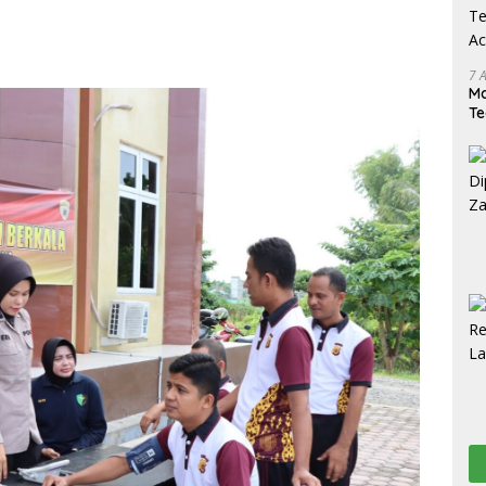
7 
M
T
Ac