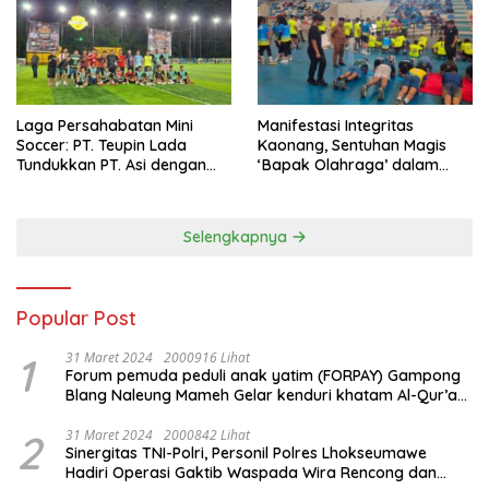
Laga Persahabatan Mini
Manifestasi Integritas
Soccer: PT. Teupin Lada
Kaonang, Sentuhan Magis
Tundukkan PT. Asi dengan
‘Bapak Olahraga’ dalam
Skor 2-0
Modernisasi Atlet Pelajar
Kota Tangerang
Selengkapnya
Popular Post
1
31 Maret 2024
2000916 Lihat
Forum pemuda peduli anak yatim (FORPAY) Gampong
Blang Naleung Mameh Gelar kenduri khatam Al-Qur’an
& Santunan Yatim-Piatu
2
31 Maret 2024
2000842 Lihat
Sinergitas TNI-Polri, Personil Polres Lhokseumawe
Hadiri Operasi Gaktib Waspada Wira Rencong dan