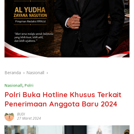
Beranda
Nasionall
Nasionall
,
Polri
Polri Buka Hotline Khusus Terkait
Penerimaan Anggota Baru 2024
BUDI
27 Maret 2024