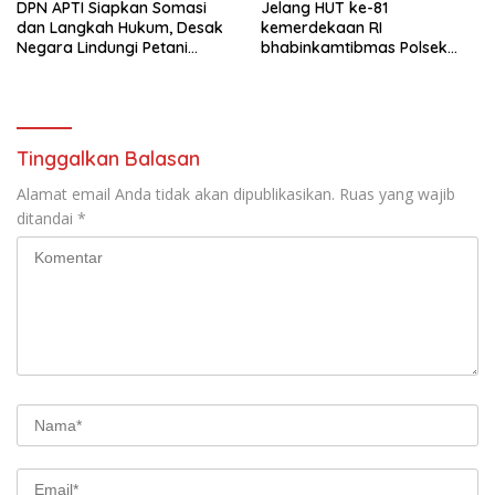
DPN APTI Siapkan Somasi
Jelang HUT ke-81
dan Langkah Hukum, Desak
kemerdekaan RI
Negara Lindungi Petani
bhabinkamtibmas Polsek
Tembakau Saat Musim Panen
kejuruan muda ajak
masyarakat pasang
bendera merah putih
Tinggalkan Balasan
Alamat email Anda tidak akan dipublikasikan.
Ruas yang wajib
ditandai
*