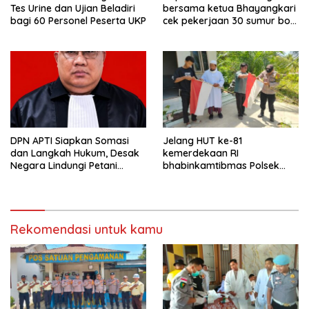
Tes Urine dan Ujian Beladiri
bersama ketua Bhayangkari
bagi 60 Personel Peserta UKP
cek pekerjaan 30 sumur bor
bantu air bersih
DPN APTI Siapkan Somasi
Jelang HUT ke-81
dan Langkah Hukum, Desak
kemerdekaan RI
Negara Lindungi Petani
bhabinkamtibmas Polsek
Tembakau Saat Musim Panen
kejuruan muda ajak
masyarakat pasang
bendera merah putih
Rekomendasi untuk kamu