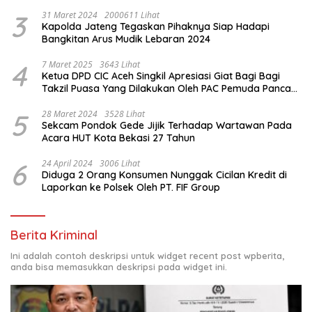
Yustisi Citra Wira Rencong
3
31 Maret 2024
2000611 Lihat
Kapolda Jateng Tegaskan Pihaknya Siap Hadapi
Bangkitan Arus Mudik Lebaran 2024
4
7 Maret 2025
3643 Lihat
Ketua DPD CIC Aceh Singkil Apresiasi Giat Bagi Bagi
Takzil Puasa Yang Dilakukan Oleh PAC Pemuda Panca
Sila di Dampingi Personil TNI/ Polri Kecamatan Gunung
Meriah Kabupaten Aceh Singkil
5
28 Maret 2024
3528 Lihat
Sekcam Pondok Gede Jijik Terhadap Wartawan Pada
Acara HUT Kota Bekasi 27 Tahun
6
24 April 2024
3006 Lihat
Diduga 2 Orang Konsumen Nunggak Cicilan Kredit di
Laporkan ke Polsek Oleh PT. FIF Group
Berita Kriminal
Ini adalah contoh deskripsi untuk widget recent post wpberita,
anda bisa memasukkan deskripsi pada widget ini.