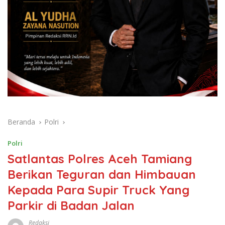
Beranda
Polri
Polri
Satlantas Polres Aceh Tamiang
Berikan Teguran dan Himbauan
Kepada Para Supir Truck Yang
Parkir di Badan Jalan
Redaksi