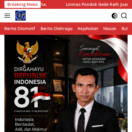
Langsung
karta.
Breaking News
Linmas Pondok Gede Raih Juara III Kota Bekasi 
ke
konten
Berita Otomotif
Berita Olahraga
Kejahatan
Nissan
Bulut