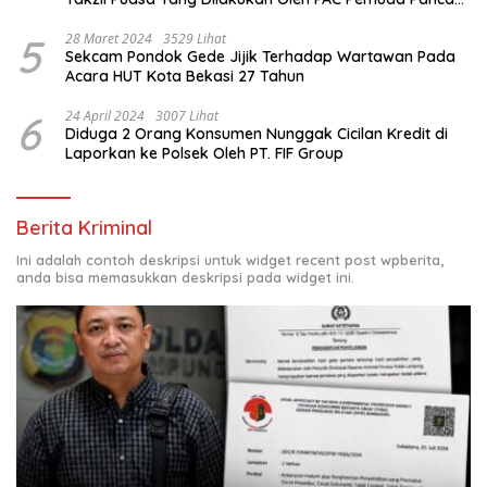
Sila di Dampingi Personil TNI/ Polri Kecamatan Gunung
Meriah Kabupaten Aceh Singkil
5
28 Maret 2024
3529 Lihat
Sekcam Pondok Gede Jijik Terhadap Wartawan Pada
Acara HUT Kota Bekasi 27 Tahun
6
24 April 2024
3007 Lihat
Diduga 2 Orang Konsumen Nunggak Cicilan Kredit di
Laporkan ke Polsek Oleh PT. FIF Group
Berita Kriminal
Ini adalah contoh deskripsi untuk widget recent post wpberita,
anda bisa memasukkan deskripsi pada widget ini.