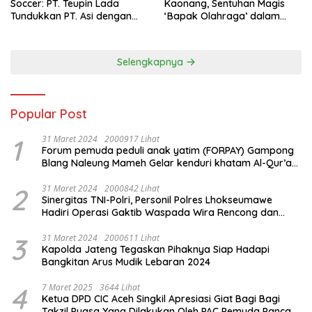
Soccer: PT. Teupin Lada
Kaonang, Sentuhan Magis
Tundukkan PT. Asi dengan
‘Bapak Olahraga’ dalam
Skor 2-0
Modernisasi Atlet Pelajar
Kota Tangerang
Selengkapnya
Popular Post
1
31 Maret 2024
2000917 Lihat
Forum pemuda peduli anak yatim (FORPAY) Gampong
Blang Naleung Mameh Gelar kenduri khatam Al-Qur’an
& Santunan Yatim-Piatu
2
31 Maret 2024
2000842 Lihat
Sinergitas TNI-Polri, Personil Polres Lhokseumawe
Hadiri Operasi Gaktib Waspada Wira Rencong dan
Yustisi Citra Wira Rencong
3
31 Maret 2024
2000611 Lihat
Kapolda Jateng Tegaskan Pihaknya Siap Hadapi
Bangkitan Arus Mudik Lebaran 2024
4
7 Maret 2025
3644 Lihat
Ketua DPD CIC Aceh Singkil Apresiasi Giat Bagi Bagi
Takzil Puasa Yang Dilakukan Oleh PAC Pemuda Panca