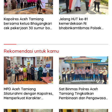
Kapolres Aceh Tamiang
Jelang HUT ke-81
bersama ketua Bhayangkari
kemerdekaan RI
cek pekerjaan 30 sumur bor
bhabinkamtibmas Polsek
bantu air bersih
kejuruan muda ajak
masyarakat pasang
bendera merah putih
Rekomendasi untuk kamu
MPD Aceh Tamiang
Sat Binmas Polres Aceh
Silaturahmi dengan Kapolres,
Tamiang Tingkatkan
Memperkuat Karakter
Pembinaan dan Pengawasan
Peserta Didik
Satpam di PKS PTPN IV
Regional 6 Pulau Tiga