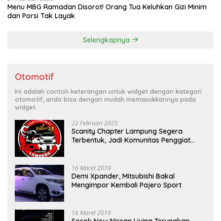
Menu MBG Ramadan Disorot! Orang Tua Keluhkan Gizi Minim
dan Porsi Tak Layak
Selengkapnya
Otomotif
Ini adalah contoh keterangan untuk widget dengan kategori
otomotif, anda bisa dengan mudah memasukkannya pada
widget.
22 Februari 2025
Scanity Chapter Lampung Segera
Terbentuk, Jadi Komunitas Penggiat
Mobil Sigra Calya di Lampung
16 Maret 2019
Demi Xpander, Mitsubishi Bakal
Mengimpor Kembali Pajero Sport
16 Maret 2019
Sosok New Nissan Livina Terungkap,