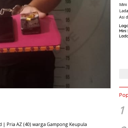
Lag
Mini
Lada
Asi 
Pop
1
.id | Pria AZ (40) warga Gampong Keupula