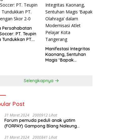
a Persahabatan
 Soccer: PT. Teupin
 Tundukkan PT.
dengan Skor 2-0
Manifestasi Integritas
Kaonang, Sentuhan
Magis ‘Bapak
Olahraga’ dalam
Modernisasi Atlet
Pelajar Kota
Selengkapnya
Tangerang
ular Post
31 Maret 2024
2000912 Lihat
Forum pemuda peduli anak yatim
(FORPAY) Gampong Blang Naleung
Mameh Gelar kenduri khatam Al-Qur’an &
Santunan Yatim-Piatu
31 Maret 2024
2000841 Lihat