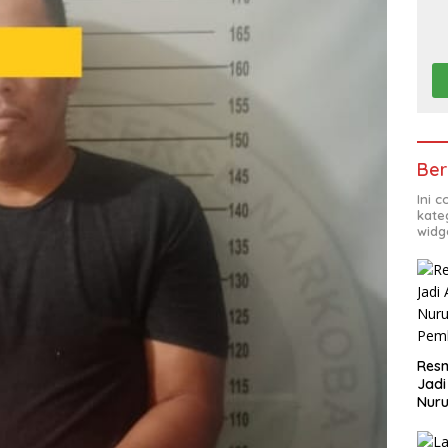
Ber
Ini 
kate
widg
Resm
Jadi
Nuru
Pem