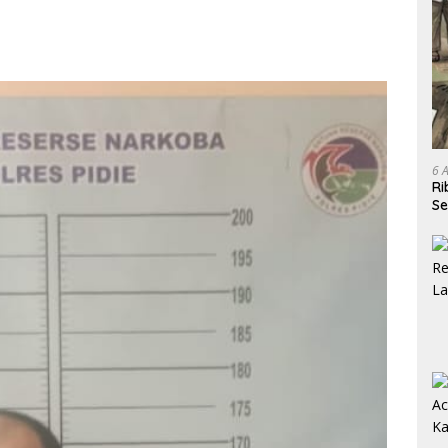
6 
Ri
Se
R