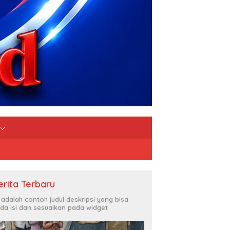
erita Terbaru
i adalah contoh judul deskripsi yang bisa
da isi dan sesuaikan pada widget