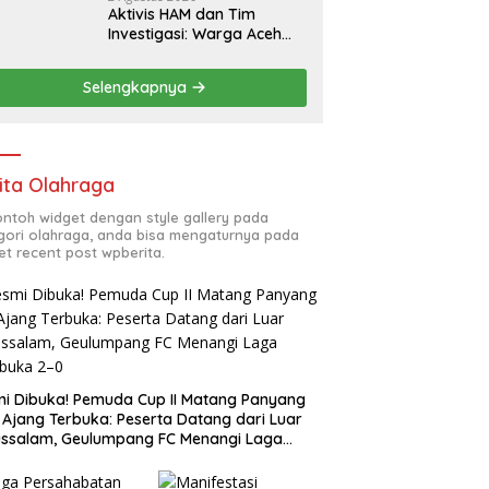
Aktivis HAM dan Tim
Investigasi: Warga Aceh
Timur Jangan Terlena Isu
Baitul Mal, Kawal Hak
Selengkapnya
Korban Banjir dan Jadup!
ita Olahraga
contoh widget dengan style gallery pada
gori olahraga, anda bisa mengaturnya pada
et recent post wpberita.
i Dibuka! Pemuda Cup II Matang Panyang
 Ajang Terbuka: Peserta Datang dari Luar
ssalam, Geulumpang FC Menangi Laga
buka 2–0