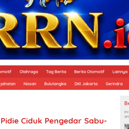
omotif
Olahraga
Tag Berita
Berita Otomotif
Lainnya
ejahatan
Nissan
Bulutangkis
DKI Jakarta
Gerindra
B
In
an
 Pidie Ciduk Pengedar Sabu-