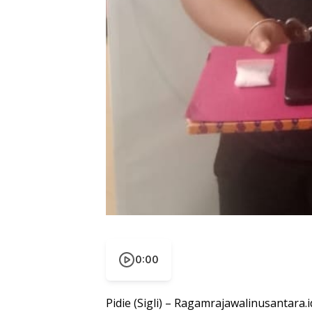
0:00
Pidie (Sigli) – Ragamrajawalinusantara