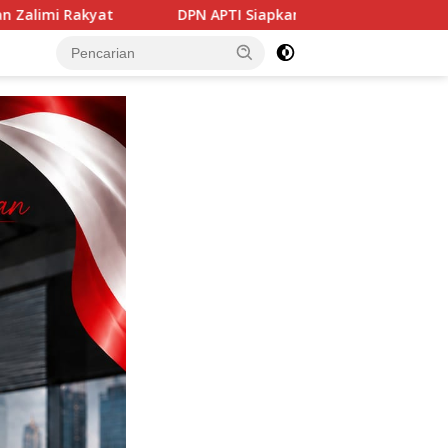
Siapkan Somasi dan Langkah Hukum, Desak Negara Lindungi P