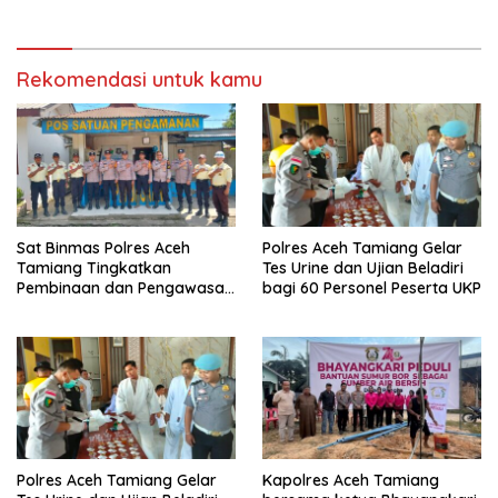
masyarakat pasang
bendera merah putih
Rekomendasi untuk kamu
Sat Binmas Polres Aceh
Polres Aceh Tamiang Gelar
Tamiang Tingkatkan
Tes Urine dan Ujian Beladiri
Pembinaan dan Pengawasan
bagi 60 Personel Peserta UKP
Satpam di PKS PTPN IV
Regional 6 Pulau Tiga
Polres Aceh Tamiang Gelar
Kapolres Aceh Tamiang