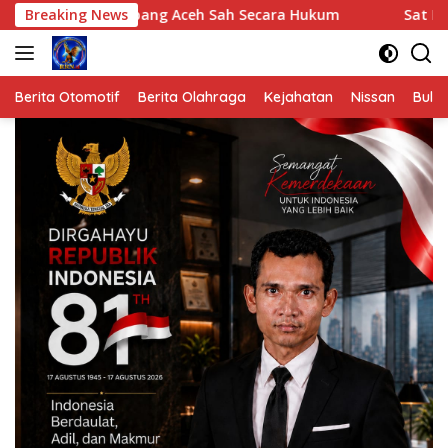
Langsung
mbang Aceh Sah Secara Hukum
Breaking News
Sat Binmas Polres Ace
ke
konten
Berita Otomotif
Berita Olahraga
Kejahatan
Nissan
Bulut