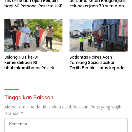
Tes Urine dan Ujian Beladiri
bersama ketua Bhayangkari
bagi 60 Personel Peserta UKP
cek pekerjaan 30 sumur bor
bantu air bersih
Jelang HUT ke-81
Satlantas Polres Aceh
kemerdekaan RI
Tamiang Sosialisasikan
bhabinkamtibmas Polsek
Tertib Berlalu Lintas kepada
kejuruan muda ajak
Pengemudi Angkutan
masyarakat pasang
bendera merah putih
Tinggalkan Balasan
Alamat email Anda tidak akan dipublikasikan.
Ruas yang wajib
ditandai
*