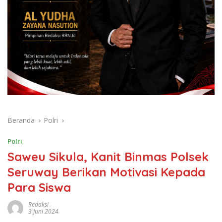
Beranda
Polri
Polri
Saweu Sikula, Kanit Binmas Polsek
Seruway Berikan Motivasi Kepada
Para Siswa
Redaksi
3 Juni 2024