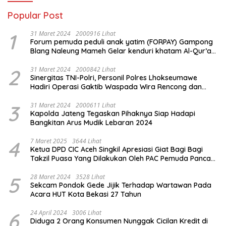
Popular Post
1
31 Maret 2024
2000916 Lihat
Forum pemuda peduli anak yatim (FORPAY) Gampong
Blang Naleung Mameh Gelar kenduri khatam Al-Qur’an
& Santunan Yatim-Piatu
2
31 Maret 2024
2000842 Lihat
Sinergitas TNI-Polri, Personil Polres Lhokseumawe
Hadiri Operasi Gaktib Waspada Wira Rencong dan
Yustisi Citra Wira Rencong
3
31 Maret 2024
2000611 Lihat
Kapolda Jateng Tegaskan Pihaknya Siap Hadapi
Bangkitan Arus Mudik Lebaran 2024
4
7 Maret 2025
3644 Lihat
Ketua DPD CIC Aceh Singkil Apresiasi Giat Bagi Bagi
Takzil Puasa Yang Dilakukan Oleh PAC Pemuda Panca
Sila di Dampingi Personil TNI/ Polri Kecamatan Gunung
Meriah Kabupaten Aceh Singkil
5
28 Maret 2024
3528 Lihat
Sekcam Pondok Gede Jijik Terhadap Wartawan Pada
Acara HUT Kota Bekasi 27 Tahun
6
24 April 2024
3006 Lihat
Diduga 2 Orang Konsumen Nunggak Cicilan Kredit di