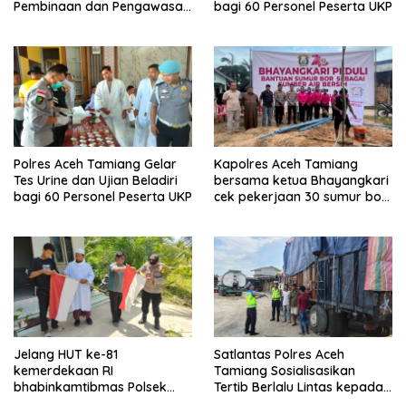
Pembinaan dan Pengawasan
bagi 60 Personel Peserta UKP
Satpam di PKS PTPN IV
Regional 6 Pulau Tiga
Polres Aceh Tamiang Gelar
Kapolres Aceh Tamiang
Tes Urine dan Ujian Beladiri
bersama ketua Bhayangkari
bagi 60 Personel Peserta UKP
cek pekerjaan 30 sumur bor
bantu air bersih
Jelang HUT ke-81
Satlantas Polres Aceh
kemerdekaan RI
Tamiang Sosialisasikan
bhabinkamtibmas Polsek
Tertib Berlalu Lintas kepada
kejuruan muda ajak
Pengemudi Angkutan