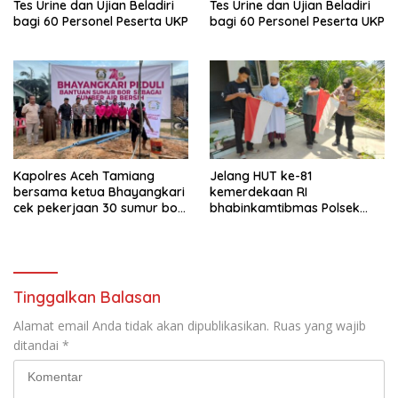
Tes Urine dan Ujian Beladiri
Tes Urine dan Ujian Beladiri
bagi 60 Personel Peserta UKP
bagi 60 Personel Peserta UKP
Kapolres Aceh Tamiang
Jelang HUT ke-81
bersama ketua Bhayangkari
kemerdekaan RI
cek pekerjaan 30 sumur bor
bhabinkamtibmas Polsek
bantu air bersih
kejuruan muda ajak
masyarakat pasang
bendera merah putih
Tinggalkan Balasan
Alamat email Anda tidak akan dipublikasikan.
Ruas yang wajib
ditandai
*