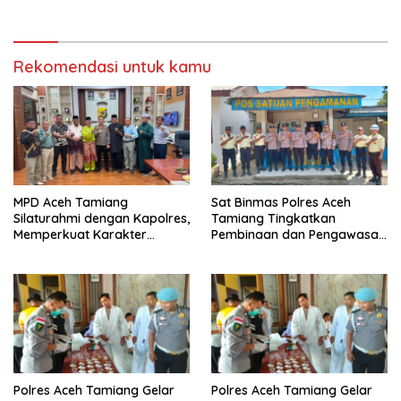
bantu air bersih
kejuruan muda ajak
masyarakat pasang
bendera merah putih
Rekomendasi untuk kamu
MPD Aceh Tamiang
Sat Binmas Polres Aceh
Silaturahmi dengan Kapolres,
Tamiang Tingkatkan
Memperkuat Karakter
Pembinaan dan Pengawasan
Peserta Didik
Satpam di PKS PTPN IV
Regional 6 Pulau Tiga
Polres Aceh Tamiang Gelar
Polres Aceh Tamiang Gelar