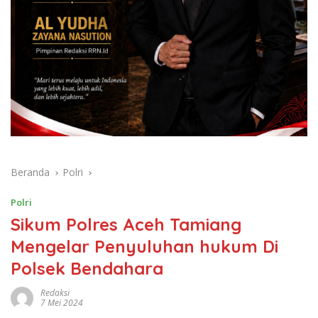
Beranda
Polri
Polri
Sikum Polres Aceh Tamiang
Mengelar Penyuluhan hukum Di
Polsek Bendahara
Redaksi
7 Mei 2024