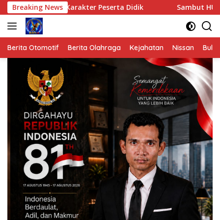
Langsung
 Karakter Peserta Didik
Breaking News
Sambut HUT ke-81 Kemerdekaa
ke
konten
Berita Otomotif
Berita Olahraga
Kejahatan
Nissan
Bulut