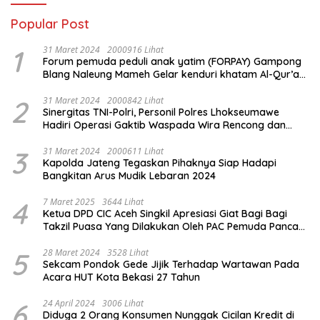
Popular Post
1
31 Maret 2024
2000916 Lihat
Forum pemuda peduli anak yatim (FORPAY) Gampong
Blang Naleung Mameh Gelar kenduri khatam Al-Qur’an
& Santunan Yatim-Piatu
2
31 Maret 2024
2000842 Lihat
Sinergitas TNI-Polri, Personil Polres Lhokseumawe
Hadiri Operasi Gaktib Waspada Wira Rencong dan
Yustisi Citra Wira Rencong
3
31 Maret 2024
2000611 Lihat
Kapolda Jateng Tegaskan Pihaknya Siap Hadapi
Bangkitan Arus Mudik Lebaran 2024
4
7 Maret 2025
3644 Lihat
Ketua DPD CIC Aceh Singkil Apresiasi Giat Bagi Bagi
Takzil Puasa Yang Dilakukan Oleh PAC Pemuda Panca
Sila di Dampingi Personil TNI/ Polri Kecamatan Gunung
Meriah Kabupaten Aceh Singkil
5
28 Maret 2024
3528 Lihat
Sekcam Pondok Gede Jijik Terhadap Wartawan Pada
Acara HUT Kota Bekasi 27 Tahun
6
24 April 2024
3006 Lihat
Diduga 2 Orang Konsumen Nunggak Cicilan Kredit di