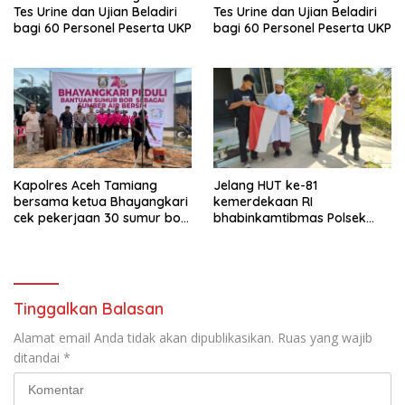
Tes Urine dan Ujian Beladiri
Tes Urine dan Ujian Beladiri
bagi 60 Personel Peserta UKP
bagi 60 Personel Peserta UKP
Kapolres Aceh Tamiang
Jelang HUT ke-81
bersama ketua Bhayangkari
kemerdekaan RI
cek pekerjaan 30 sumur bor
bhabinkamtibmas Polsek
bantu air bersih
kejuruan muda ajak
masyarakat pasang
bendera merah putih
Tinggalkan Balasan
Alamat email Anda tidak akan dipublikasikan.
Ruas yang wajib
ditandai
*