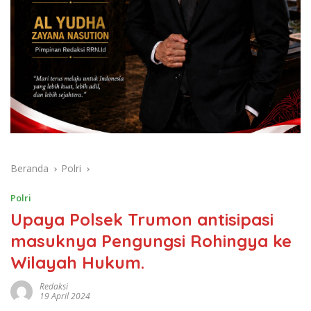
Beranda
Polri
Polri
Upaya Polsek Trumon antisipasi
masuknya Pengungsi Rohingya ke
Wilayah Hukum.
Redaksi
19 April 2024