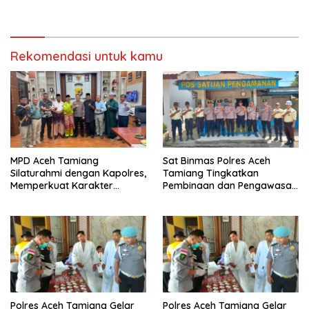
bantu air bersih
kejuruan muda ajak
masyarakat pasang
bendera merah putih
Rekomendasi untuk kamu
MPD Aceh Tamiang
Sat Binmas Polres Aceh
Silaturahmi dengan Kapolres,
Tamiang Tingkatkan
Memperkuat Karakter
Pembinaan dan Pengawasan
Peserta Didik
Satpam di PKS PTPN IV
Regional 6 Pulau Tiga
Polres Aceh Tamiang Gelar
Polres Aceh Tamiang Gelar