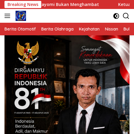
Langsung
ngayomi Bukan Menghambat
Breaking News
Ketua DPRK Aceh Tamiang Fa
ke
konten
Berita Otomotif
Berita Olahraga
Kejahatan
Nissan
Bulut