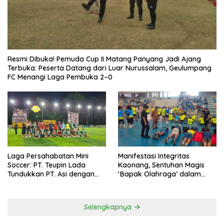
Resmi Dibuka! Pemuda Cup II Matang Panyang Jadi Ajang
Terbuka: Peserta Datang dari Luar Nurussalam, Geulumpang
FC Menangi Laga Pembuka 2–0
Laga Persahabatan Mini
Manifestasi Integritas
Soccer: PT. Teupin Lada
Kaonang, Sentuhan Magis
Tundukkan PT. Asi dengan
‘Bapak Olahraga’ dalam
Skor 2-0
Modernisasi Atlet Pelajar
Kota Tangerang
Selengkapnya