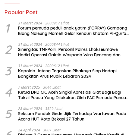
Popular Post
1
31 Maret 2024
2000917 Lihat
Forum pemuda peduli anak yatim (FORPAY) Gampong
Blang Naleung Mameh Gelar kenduri khatam Al-Qur’an
& Santunan Yatim-Piatu
2
31 Maret 2024
2000844 Lihat
Sinergitas TNI-Polri, Personil Polres Lhokseumawe
Hadiri Operasi Gaktib Waspada Wira Rencong dan
Yustisi Citra Wira Rencong
3
31 Maret 2024
2000612 Lihat
Kapolda Jateng Tegaskan Pihaknya Siap Hadapi
Bangkitan Arus Mudik Lebaran 2024
4
7 Maret 2025
3644 Lihat
Ketua DPD CIC Aceh Singkil Apresiasi Giat Bagi Bagi
Takzil Puasa Yang Dilakukan Oleh PAC Pemuda Panca
Sila di Dampingi Personil TNI/ Polri Kecamatan Gunung
Meriah Kabupaten Aceh Singkil
5
28 Maret 2024
3529 Lihat
Sekcam Pondok Gede Jijik Terhadap Wartawan Pada
Acara HUT Kota Bekasi 27 Tahun
24 April 2024
3007 Lihat