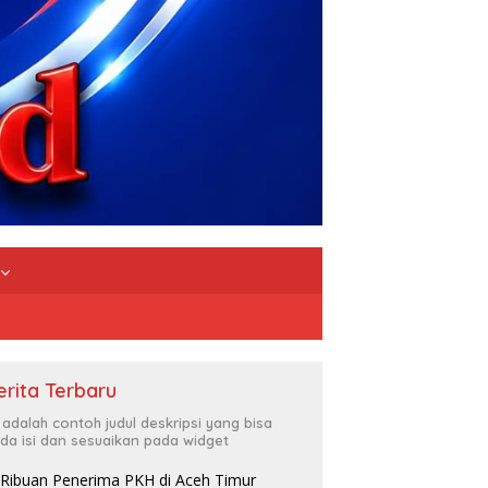
erita Terbaru
i adalah contoh judul deskripsi yang bisa
da isi dan sesuaikan pada widget