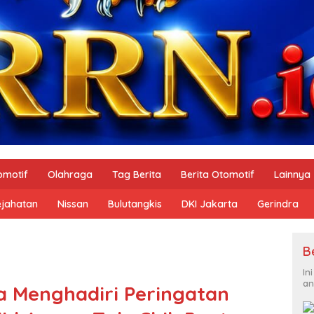
omotif
Olahraga
Tag Berita
Berita Otomotif
Lainnya
ejahatan
Nissan
Bulutangkis
DKI Jakarta
Gerindra
B
In
an
a Menghadiri Peringatan