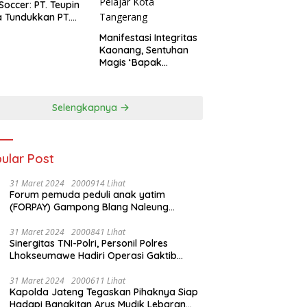
 Soccer: PT. Teupin
 Tundukkan PT.
dengan Skor 2-0
Manifestasi Integritas
Kaonang, Sentuhan
Magis ‘Bapak
Olahraga’ dalam
Modernisasi Atlet
Pelajar Kota
Selengkapnya
Tangerang
ular Post
31 Maret 2024
2000914 Lihat
Forum pemuda peduli anak yatim
(FORPAY) Gampong Blang Naleung
Mameh Gelar kenduri khatam Al-Qur’an &
Santunan Yatim-Piatu
31 Maret 2024
2000841 Lihat
Sinergitas TNI-Polri, Personil Polres
Lhokseumawe Hadiri Operasi Gaktib
Waspada Wira Rencong dan Yustisi Citra
Wira Rencong
31 Maret 2024
2000611 Lihat
Kapolda Jateng Tegaskan Pihaknya Siap
Hadapi Bangkitan Arus Mudik Lebaran