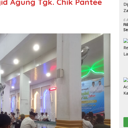
jid Agung Tgk. Chik Pantee
6 
Ri
Se
R