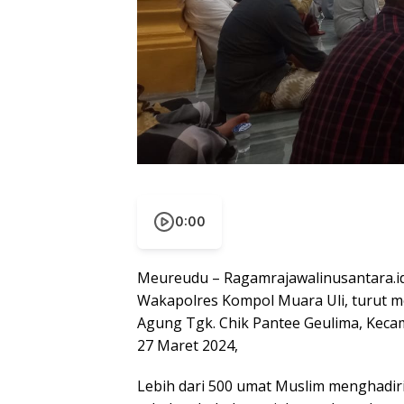
0:00
Meureudu – Ragamrajawalinusantara.id |
Wakapolres Kompol Muara Uli, turut m
Agung Tgk. Chik Pantee Geulima, Keca
27 Maret 2024,
Lebih dari 500 umat Muslim menghadiri 