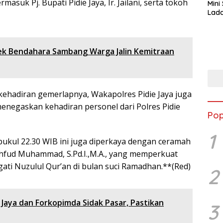
suk Pj. Bupati Pidie Jaya, Ir. Jailani, serta tokoh
Mini
Lada
Asi 
ek Bendahara Sambang Warga Jalin Kemitraan
ehadiran gemerlapnya, Wakapolres Pidie Jaya juga
negaskan kehadiran personel dari Polres Pidie
Pop
1
kul 22.30 WIB ini juga diperkaya dengan ceramah
hfud Muhammad, S.Pd.I.,M.A., yang memperkuat
ti Nuzulul Qur’an di bulan suci Ramadhan.**(Red)
2
 Jaya dan Forkopimda Sidak Pasar, Pastikan
3