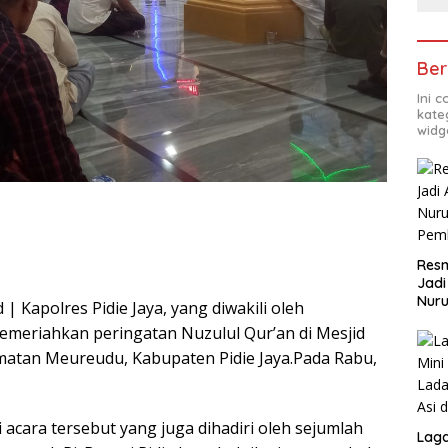
Ber
Ini 
kate
widg
Resm
Jadi
Nuru
 Kapolres Pidie Jaya, yang diwakili oleh
Pem
emeriahkan peringatan Nuzulul Qur’an di Mesjid
matan Meureudu, Kabupaten Pidie Jaya.Pada Rabu,
acara tersebut yang juga dihadiri oleh sejumlah
Lag