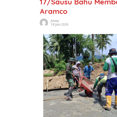
17/Sausu Bahu Memba
Aramco
Jimmy
18 Juni 2026