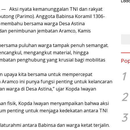
Lada
Asi 
— Aksi nyata kemanunggalan TNI dan rakyat
Moutong (Parimo). Anggota Babinsa Koramil 1306-
u-membahu bersama warga Desa Astina
 dan penimbunan jembatan Aramco, Kamis
a bersama puluhan warga tampak penuh semangat.
encangkul, mengangkut material, hingga
batan penghubung yang krusial bagi mobilitas
Pop
1
an upaya kita bersama untuk mempercepat
n Aramco ini punya fungsi penting untuk kelancaran
an warga di Desa Astina,” ujar Kopda Iwayan
2
n fisik, Kopda Iwayan menyampaikan bahwa aksi
tum penting untuk menjaga kedekatan antara TNI
3
laturahmi antara Babinsa dan warga ketat terjalin.