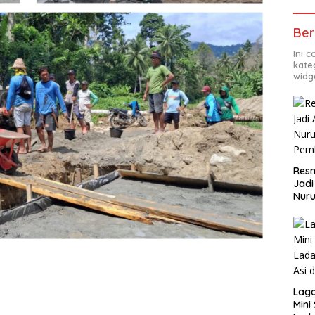
Ber
Ini 
kate
widg
Resm
Jadi
Nuru
Pem
Lag
Mini