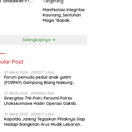
 Tundukkan PT.
dengan Skor 2-0
Manifestasi Integritas
Kaonang, Sentuhan
Magis ‘Bapak
Olahraga’ dalam
Modernisasi Atlet
Pelajar Kota
Selengkapnya
Tangerang
ular Post
31 Maret 2024
2000917 Lihat
Forum pemuda peduli anak yatim
(FORPAY) Gampong Blang Naleung
Mameh Gelar kenduri khatam Al-Qur’an &
Santunan Yatim-Piatu
31 Maret 2024
2000842 Lihat
Sinergitas TNI-Polri, Personil Polres
Lhokseumawe Hadiri Operasi Gaktib
Waspada Wira Rencong dan Yustisi Citra
Wira Rencong
31 Maret 2024
2000611 Lihat
Kapolda Jateng Tegaskan Pihaknya Siap
Hadapi Bangkitan Arus Mudik Lebaran
2024