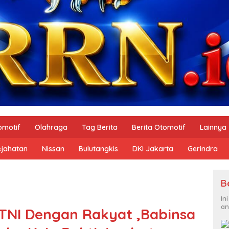
omotif
Olahraga
Tag Berita
Berita Otomotif
Lainnya
ejahatan
Nissan
Bulutangkis
DKI Jakarta
Gerindra
B
In
an
TNI Dengan Rakyat ,Babinsa