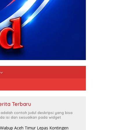
erita Terbaru
i adalah contoh judul deskripsi yang bisa
da isi dan sesuaikan pada widget