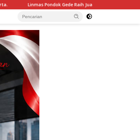
ok Gede Raih Juara III Kota Bekasi dalam Lomba Peraturan Bari