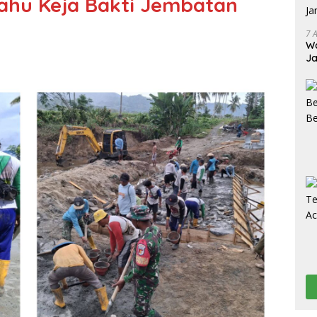
hu Keja Bakti Jembatan
7 
Wa
Ja