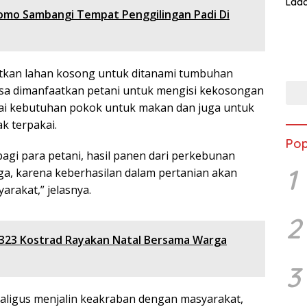
Lada
omo Sambangi Tempat Penggilingan Padi Di
Asi 
tkan lahan kosong untuk ditanami tumbuhan
iasa dimanfaatkan petani untuk mengisi kekosongan
i kebutuhan pokok untuk makan dan juga untuk
k terpakai.
Pop
gi para petani, hasil panen dari perkebunan
1
rga, karena keberhasilan dalam pertanian akan
arakat,” jelasnya.
2
f 323 Kostrad Rayakan Natal Bersama Warga
3
kaligus menjalin keakraban dengan masyarakat,