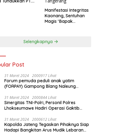
 Tundukkan PT.
dengan Skor 2-0
Manifestasi Integritas
Kaonang, Sentuhan
Magis ‘Bapak
Olahraga’ dalam
Modernisasi Atlet
Pelajar Kota
Selengkapnya
Tangerang
ular Post
31 Maret 2024
2000917 Lihat
Forum pemuda peduli anak yatim
(FORPAY) Gampong Blang Naleung
Mameh Gelar kenduri khatam Al-Qur’an &
Santunan Yatim-Piatu
31 Maret 2024
2000844 Lihat
Sinergitas TNI-Polri, Personil Polres
Lhokseumawe Hadiri Operasi Gaktib
Waspada Wira Rencong dan Yustisi Citra
Wira Rencong
31 Maret 2024
2000612 Lihat
Kapolda Jateng Tegaskan Pihaknya Siap
Hadapi Bangkitan Arus Mudik Lebaran
2024