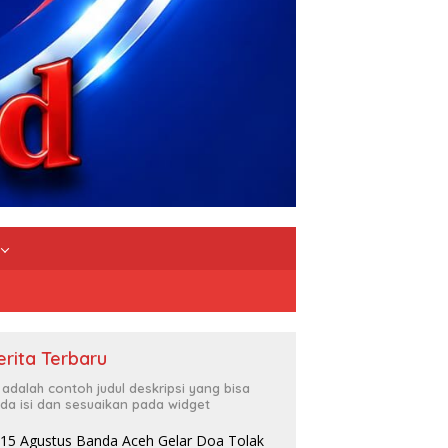
erita Terbaru
i adalah contoh judul deskripsi yang bisa
da isi dan sesuaikan pada widget