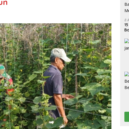
un
8 
15
Ba
M