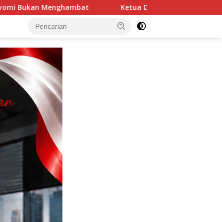
tua DPRK Aceh Tamiang Fadlon, SH Buka Muswil dan Pelantika