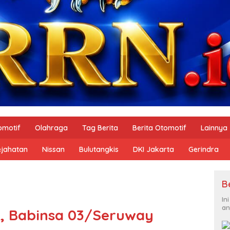
omotif
Olahraga
Tag Berita
Berita Otomotif
Lainnya
ejahatan
Nissan
Bulutangkis
DKI Jakarta
Gerindra
B
In
an
i, Babinsa 03/Seruway