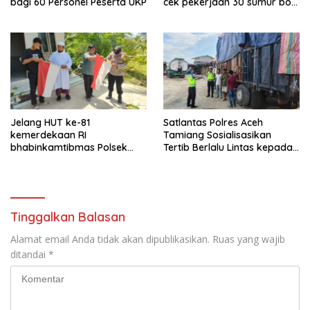
bagi 60 Personel Peserta UKP
cek pekerjaan 30 sumur bor
bantu air bersih
Jelang HUT ke-81
Satlantas Polres Aceh
kemerdekaan RI
Tamiang Sosialisasikan
bhabinkamtibmas Polsek
Tertib Berlalu Lintas kepada
kejuruan muda ajak
Pengemudi Angkutan
masyarakat pasang
bendera merah putih
Tinggalkan Balasan
Alamat email Anda tidak akan dipublikasikan.
Ruas yang wajib
ditandai
*