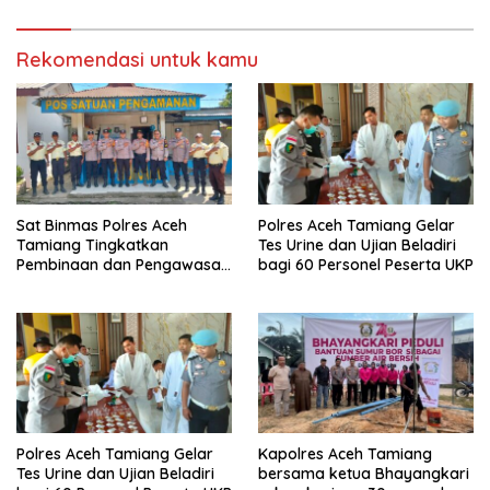
bendera merah putih
Rekomendasi untuk kamu
Sat Binmas Polres Aceh
Polres Aceh Tamiang Gelar
Tamiang Tingkatkan
Tes Urine dan Ujian Beladiri
Pembinaan dan Pengawasan
bagi 60 Personel Peserta UKP
Satpam di PKS PTPN IV
Regional 6 Pulau Tiga
Polres Aceh Tamiang Gelar
Kapolres Aceh Tamiang
Tes Urine dan Ujian Beladiri
bersama ketua Bhayangkari