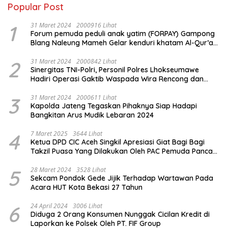
Popular Post
1
31 Maret 2024
2000916 Lihat
Forum pemuda peduli anak yatim (FORPAY) Gampong
Blang Naleung Mameh Gelar kenduri khatam Al-Qur’an
& Santunan Yatim-Piatu
2
31 Maret 2024
2000842 Lihat
Sinergitas TNI-Polri, Personil Polres Lhokseumawe
Hadiri Operasi Gaktib Waspada Wira Rencong dan
Yustisi Citra Wira Rencong
3
31 Maret 2024
2000611 Lihat
Kapolda Jateng Tegaskan Pihaknya Siap Hadapi
Bangkitan Arus Mudik Lebaran 2024
4
7 Maret 2025
3644 Lihat
Ketua DPD CIC Aceh Singkil Apresiasi Giat Bagi Bagi
Takzil Puasa Yang Dilakukan Oleh PAC Pemuda Panca
Sila di Dampingi Personil TNI/ Polri Kecamatan Gunung
Meriah Kabupaten Aceh Singkil
5
28 Maret 2024
3528 Lihat
Sekcam Pondok Gede Jijik Terhadap Wartawan Pada
Acara HUT Kota Bekasi 27 Tahun
6
24 April 2024
3006 Lihat
Diduga 2 Orang Konsumen Nunggak Cicilan Kredit di
Laporkan ke Polsek Oleh PT. FIF Group