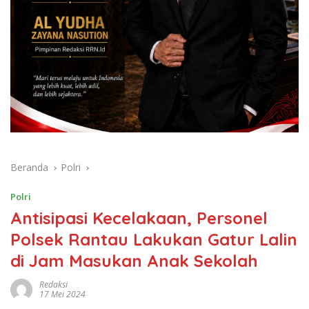
Beranda
Polri
Polri
Antisipasi Kecelakaan, Personel
Polsek Rantau Lakukan Gatur Lalin
di Jam Masukan Anak Sekolah
Redaksi
17 Mei 2024