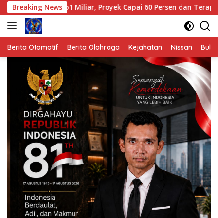
Langsung
r Rp1 Miliar, Proyek Capai 60 Persen dan Terapkan Standar K3
Breaking News
ke
konten
Berita Otomotif
Berita Olahraga
Kejahatan
Nissan
Bulut