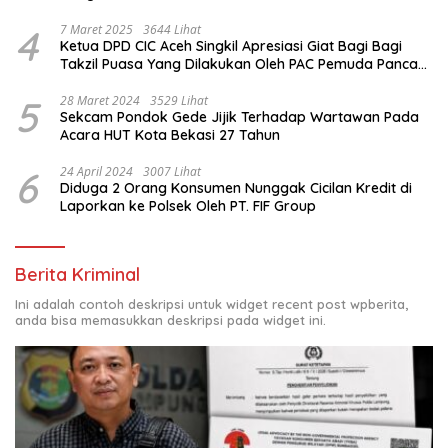
4
7 Maret 2025
3644 Lihat
Ketua DPD CIC Aceh Singkil Apresiasi Giat Bagi Bagi
Takzil Puasa Yang Dilakukan Oleh PAC Pemuda Panca
Sila di Dampingi Personil TNI/ Polri Kecamatan Gunung
Meriah Kabupaten Aceh Singkil
5
28 Maret 2024
3529 Lihat
Sekcam Pondok Gede Jijik Terhadap Wartawan Pada
Acara HUT Kota Bekasi 27 Tahun
6
24 April 2024
3007 Lihat
Diduga 2 Orang Konsumen Nunggak Cicilan Kredit di
Laporkan ke Polsek Oleh PT. FIF Group
Berita Kriminal
Ini adalah contoh deskripsi untuk widget recent post wpberita,
anda bisa memasukkan deskripsi pada widget ini.