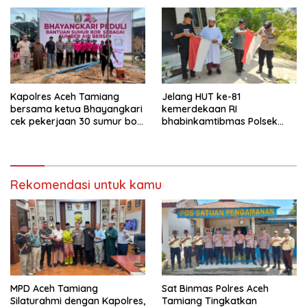
Kapolres Aceh Tamiang
Jelang HUT ke-81
bersama ketua Bhayangkari
kemerdekaan RI
cek pekerjaan 30 sumur bor
bhabinkamtibmas Polsek
bantu air bersih
kejuruan muda ajak
masyarakat pasang
bendera merah putih
Rekomendasi untuk kamu
MPD Aceh Tamiang
Sat Binmas Polres Aceh
Silaturahmi dengan Kapolres,
Tamiang Tingkatkan