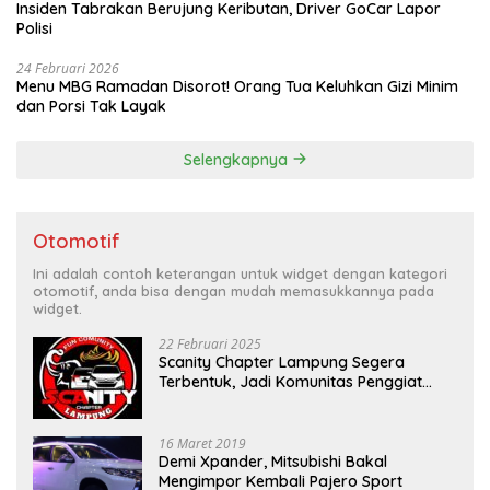
Insiden Tabrakan Berujung Keributan, Driver GoCar Lapor
Polisi
24 Februari 2026
Menu MBG Ramadan Disorot! Orang Tua Keluhkan Gizi Minim
dan Porsi Tak Layak
Selengkapnya
Otomotif
Ini adalah contoh keterangan untuk widget dengan kategori
otomotif, anda bisa dengan mudah memasukkannya pada
widget.
22 Februari 2025
Scanity Chapter Lampung Segera
Terbentuk, Jadi Komunitas Penggiat
Mobil Sigra Calya di Lampung
16 Maret 2019
Demi Xpander, Mitsubishi Bakal
Mengimpor Kembali Pajero Sport