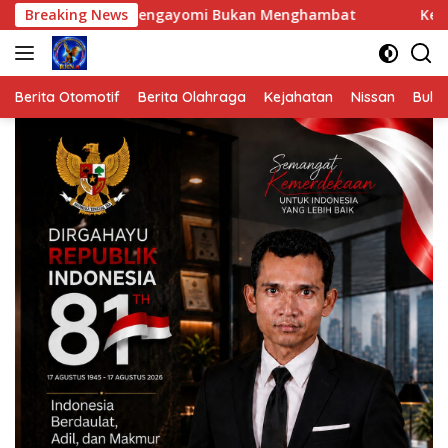
Langsung
t Mengayomi Bukan Menghambat
Breaking News
Ketua DPRK Aceh Tamian
ke
konten
Berita Otomotif
Berita Olahraga
Kejahatan
Nissan
Bulut