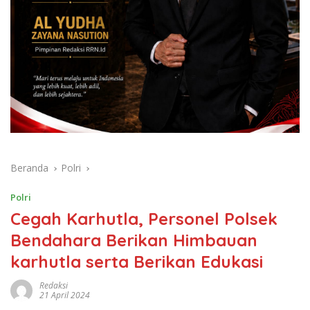
Beranda
Polri
Polri
Cegah Karhutla, Personel Polsek
Bendahara Berikan Himbauan
karhutla serta Berikan Edukasi
Redaksi
21 April 2024