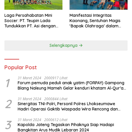
Laga Persahabatan Mini
Manifestasi Integritas
Soccer: PT. Teupin Lada
Kaonang, Sentuhan Magis
Tundukkan PT. Asi dengan
‘Bapak Olahraga’ dalam
Skor 2-0
Modernisasi Atlet Pelajar
Kota Tangerang
Selengkapnya
Popular Post
1
31 Maret 2024
2000917 Lihat
Forum pemuda peduli anak yatim (FORPAY) Gampong
Blang Naleung Mameh Gelar kenduri khatam Al-Qur’an
& Santunan Yatim-Piatu
2
31 Maret 2024
2000844 Lihat
Sinergitas TNI-Polri, Personil Polres Lhokseumawe
Hadiri Operasi Gaktib Waspada Wira Rencong dan
Yustisi Citra Wira Rencong
3
31 Maret 2024
2000612 Lihat
Kapolda Jateng Tegaskan Pihaknya Siap Hadapi
Bangkitan Arus Mudik Lebaran 2024