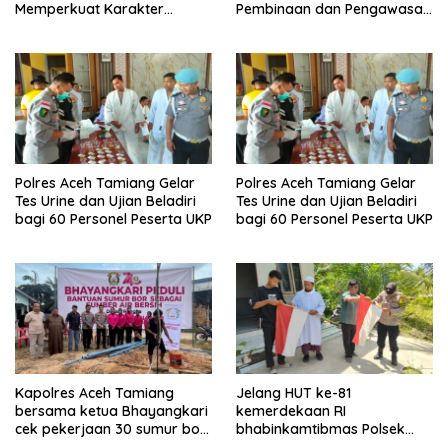
Memperkuat Karakter
Pembinaan dan Pengawasan
Peserta Didik
Satpam di PKS PTPN IV
Regional 6 Pulau Tiga
Polres Aceh Tamiang Gelar
Polres Aceh Tamiang Gelar
Tes Urine dan Ujian Beladiri
Tes Urine dan Ujian Beladiri
bagi 60 Personel Peserta UKP
bagi 60 Personel Peserta UKP
Kapolres Aceh Tamiang
Jelang HUT ke-81
bersama ketua Bhayangkari
kemerdekaan RI
cek pekerjaan 30 sumur bor
bhabinkamtibmas Polsek
bantu air bersih
kejuruan muda ajak