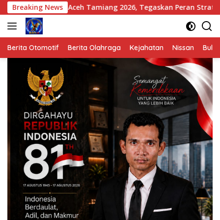
Langsung
Aceh Tamiang 2026, Tegaskan Peran Strategis Komunikasi dal
Breaking News
ke
konten
Berita Otomotif
Berita Olahraga
Kejahatan
Nissan
Bulut