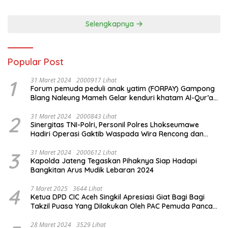
Kota Tangerang
Selengkapnya
Popular Post
1
31 Maret 2024
2000917 Lihat
Forum pemuda peduli anak yatim (FORPAY) Gampong
Blang Naleung Mameh Gelar kenduri khatam Al-Qur’an
& Santunan Yatim-Piatu
2
31 Maret 2024
2000843 Lihat
Sinergitas TNI-Polri, Personil Polres Lhokseumawe
Hadiri Operasi Gaktib Waspada Wira Rencong dan
Yustisi Citra Wira Rencong
3
31 Maret 2024
2000612 Lihat
Kapolda Jateng Tegaskan Pihaknya Siap Hadapi
Bangkitan Arus Mudik Lebaran 2024
4
7 Maret 2025
3644 Lihat
Ketua DPD CIC Aceh Singkil Apresiasi Giat Bagi Bagi
Takzil Puasa Yang Dilakukan Oleh PAC Pemuda Panca
Sila di Dampingi Personil TNI/ Polri Kecamatan Gunung
Meriah Kabupaten Aceh Singkil
28 Maret 2024
3529 Lihat