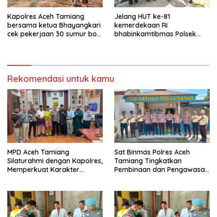
Kapolres Aceh Tamiang
Jelang HUT ke-81
bersama ketua Bhayangkari
kemerdekaan RI
cek pekerjaan 30 sumur bor
bhabinkamtibmas Polsek
bantu air bersih
kejuruan muda ajak
masyarakat pasang
bendera merah putih
Rekomendasi untuk kamu
MPD Aceh Tamiang
Sat Binmas Polres Aceh
Silaturahmi dengan Kapolres,
Tamiang Tingkatkan
Memperkuat Karakter
Pembinaan dan Pengawasan
Peserta Didik
Satpam di PKS PTPN IV
Regional 6 Pulau Tiga