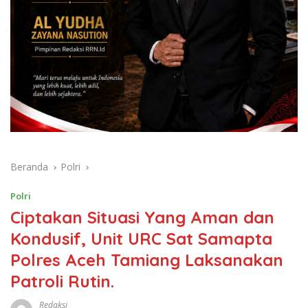
Beranda
Polri
Polri
Ciptakan Situasi Yang Aman dan
Kondusif, Unit URC Sat Samapta
Polres Aceh Tamiang Laksanakan
Patroli Rutin.
Redaksi