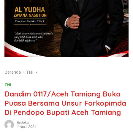
Beranda
TNI
TNI
Dandim 0117/Aceh Tamiang Buka
Puasa Bersama Unsur Forkopimda
Di Pendopo Bupati Aceh Tamiang
Redaksi
1 April 2024