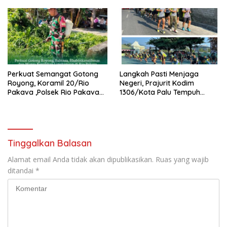
2026
Perkuat Semangat Gotong
Langkah Pasti Menjaga
Royong, Koramil 20/Rio
Negeri, Prajurit Kodim
Pakava ,Polsek Rio Pakava
1306/Kota Palu Tempuh
Dan Masyarakat Bersihkan
Olahraga 5 Km Penuh
Lingkungan Desa Pancasila
Semangat
Mukti
Tinggalkan Balasan
Alamat email Anda tidak akan dipublikasikan.
Ruas yang wajib
ditandai
*