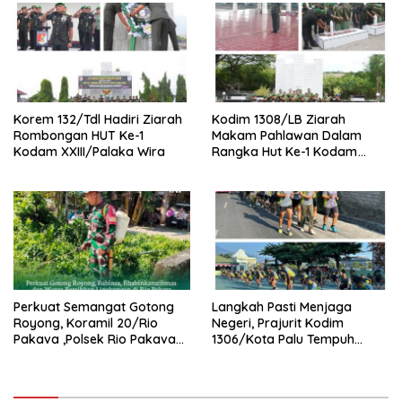
Korem 132/Tdl Hadiri Ziarah
Kodim 1308/LB Ziarah
Rombongan HUT Ke-1
Makam Pahlawan Dalam
Kodam XXIII/Palaka Wira
Rangka Hut Ke-1 Kodam
XXIII/Palaka Wira Tahun
2026
Perkuat Semangat Gotong
Langkah Pasti Menjaga
Royong, Koramil 20/Rio
Negeri, Prajurit Kodim
Pakava ,Polsek Rio Pakava
1306/Kota Palu Tempuh
Dan Masyarakat Bersihkan
Olahraga 5 Km Penuh
Lingkungan Desa Pancasila
Semangat
Mukti