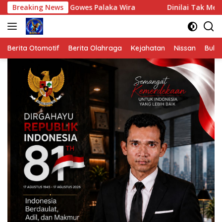
Langsung
ti Gowes Palaka Wira
Breaking News
Dinilai Tak Mengindahkan Semarak
ke
konten
Berita Otomotif
Berita Olahraga
Kejahatan
Nissan
Bulut