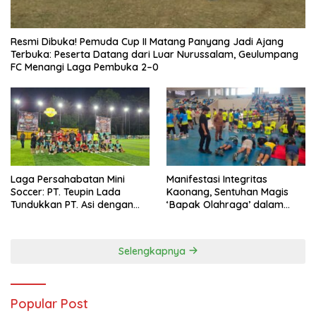
Resmi Dibuka! Pemuda Cup II Matang Panyang Jadi Ajang
Terbuka: Peserta Datang dari Luar Nurussalam, Geulumpang
FC Menangi Laga Pembuka 2–0
Laga Persahabatan Mini
Manifestasi Integritas
Soccer: PT. Teupin Lada
Kaonang, Sentuhan Magis
Tundukkan PT. Asi dengan
‘Bapak Olahraga’ dalam
Skor 2-0
Modernisasi Atlet Pelajar
Kota Tangerang
Selengkapnya
Popular Post