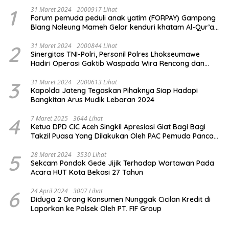
1
31 Maret 2024
2000917 Lihat
Forum pemuda peduli anak yatim (FORPAY) Gampong
Blang Naleung Mameh Gelar kenduri khatam Al-Qur’an
& Santunan Yatim-Piatu
2
31 Maret 2024
2000844 Lihat
Sinergitas TNI-Polri, Personil Polres Lhokseumawe
Hadiri Operasi Gaktib Waspada Wira Rencong dan
Yustisi Citra Wira Rencong
3
31 Maret 2024
2000613 Lihat
Kapolda Jateng Tegaskan Pihaknya Siap Hadapi
Bangkitan Arus Mudik Lebaran 2024
4
7 Maret 2025
3644 Lihat
Ketua DPD CIC Aceh Singkil Apresiasi Giat Bagi Bagi
Takzil Puasa Yang Dilakukan Oleh PAC Pemuda Panca
Sila di Dampingi Personil TNI/ Polri Kecamatan Gunung
Meriah Kabupaten Aceh Singkil
5
28 Maret 2024
3530 Lihat
Sekcam Pondok Gede Jijik Terhadap Wartawan Pada
Acara HUT Kota Bekasi 27 Tahun
6
24 April 2024
3007 Lihat
Diduga 2 Orang Konsumen Nunggak Cicilan Kredit di
Laporkan ke Polsek Oleh PT. FIF Group