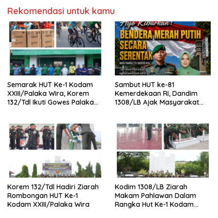
Rekomendasi untuk kamu
Semarak HUT Ke-1 Kodam
Sambut HUT ke-81
XXIII/Palaka Wira, Korem
Kemerdekaan RI, Dandim
132/Tdl Ikuti Gowes Palaka
1308/LB Ajak Masyarakat
Wira
Kibarkan Bendera Merah
Putih
Korem 132/Tdl Hadiri Ziarah
Kodim 1308/LB Ziarah
Rombongan HUT Ke-1
Makam Pahlawan Dalam
Kodam XXIII/Palaka Wira
Rangka Hut Ke-1 Kodam
XXIII/Palaka Wira Tahun