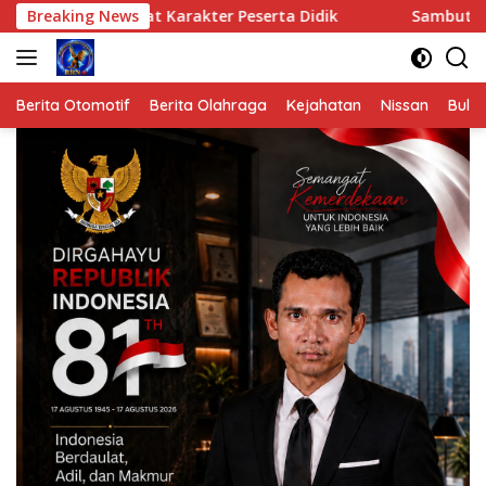
Langsung
at Karakter Peserta Didik
Breaking News
Sambut HUT ke-81 Kemerdek
ke
konten
Berita Otomotif
Berita Olahraga
Kejahatan
Nissan
Bulut