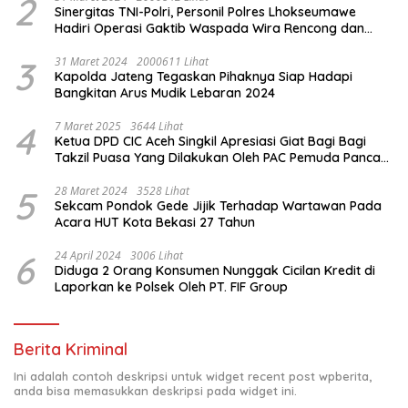
2
Sinergitas TNI-Polri, Personil Polres Lhokseumawe
Hadiri Operasi Gaktib Waspada Wira Rencong dan
Yustisi Citra Wira Rencong
3
31 Maret 2024
2000611 Lihat
Kapolda Jateng Tegaskan Pihaknya Siap Hadapi
Bangkitan Arus Mudik Lebaran 2024
4
7 Maret 2025
3644 Lihat
Ketua DPD CIC Aceh Singkil Apresiasi Giat Bagi Bagi
Takzil Puasa Yang Dilakukan Oleh PAC Pemuda Panca
Sila di Dampingi Personil TNI/ Polri Kecamatan Gunung
Meriah Kabupaten Aceh Singkil
5
28 Maret 2024
3528 Lihat
Sekcam Pondok Gede Jijik Terhadap Wartawan Pada
Acara HUT Kota Bekasi 27 Tahun
6
24 April 2024
3006 Lihat
Diduga 2 Orang Konsumen Nunggak Cicilan Kredit di
Laporkan ke Polsek Oleh PT. FIF Group
Berita Kriminal
Ini adalah contoh deskripsi untuk widget recent post wpberita,
anda bisa memasukkan deskripsi pada widget ini.