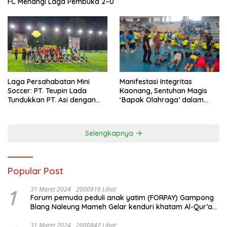
FC Menangi Laga Pembuka 2–0
Laga Persahabatan Mini
Manifestasi Integritas
Soccer: PT. Teupin Lada
Kaonang, Sentuhan Magis
Tundukkan PT. Asi dengan
‘Bapak Olahraga’ dalam
Skor 2-0
Modernisasi Atlet Pelajar
Kota Tangerang
Selengkapnya
Popular Post
1
31 Maret 2024
2000916 Lihat
Forum pemuda peduli anak yatim (FORPAY) Gampong
Blang Naleung Mameh Gelar kenduri khatam Al-Qur’an
& Santunan Yatim-Piatu
31 Maret 2024
2000842 Lihat