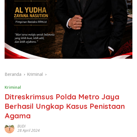
Beranda
Kriminal
Kriminal
Ditreskrimsus Polda Metro Jaya
Berhasil Ungkap Kasus Penistaan
Agama
BUDI
28 April 2024