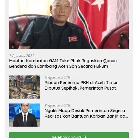
7 Agustus 2026
Mantan Kombatan GAM Toke Phak Tegaskan Qanun
Bendera dan Lambang Aceh Sah Secara Hukum
6 Agustus 2026
Ribuan Penerima PKH di Aceh Timur
Diputus Sepihak, Pemerintah Pusat
Jangan Zalimi Rakyat
3 Agustus 2026
Nyakli Maop Desak Pemerintah Segera
Realisasikan Bantuan Korban Banjir dan
Lapangan Kerja untuk Ex-Kombatan
Selengkapnya