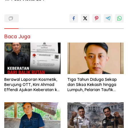
Baca Juga
Berawal Laporan Kosmetik,
Tiga Tahun Diduga Sekap
Berujung OTT, Kini Ahmad
dan Siksa Kekasih hingga
Effendi Ajukan Keberatan ke
Lumpuh, Pelarian Taufik
Polda Lampung
Hidayat Berakhir di Tangan
Polda Jabar.