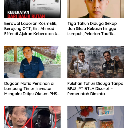
Berawal Laporan Kosmetik,
Tiga Tahun Diduga Sekap
Berujung OTT, Kini Ahmad
dan Siksa Kekasih hingga
Effendi Ajukan Keberatan ke
Lumpuh, Pelarian Taufik
Polda Lampung
Hidayat Berakhir di Tangan
Polda Jabar.
Dugaan Mafia Perizinan di
Puluhan Tahun Diduga Tanpa
Lampung Timur, Investor
BPJS, PT BTLA Disorot –
Mengaku Ditipu Oknum PNS
Pemerintah Diminta
hingga Rp8,5 Juta
Bertindak