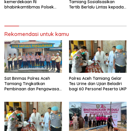
kemerdekaan RI
Tamiang Sosialisasikan
bhabinkamtibmas Polsek
Tertib Berlalu Lintas kepada
kejuruan muda ajak
Pengemudi Angkutan
masyarakat pasang
bendera merah putih
Rekomendasi untuk kamu
Sat Binmas Polres Aceh
Polres Aceh Tamiang Gelar
Tamiang Tingkatkan
Tes Urine dan Ujian Beladiri
Pembinaan dan Pengawasan
bagi 60 Personel Peserta UKP
Satpam di PKS PTPN IV
Regional 6 Pulau Tiga