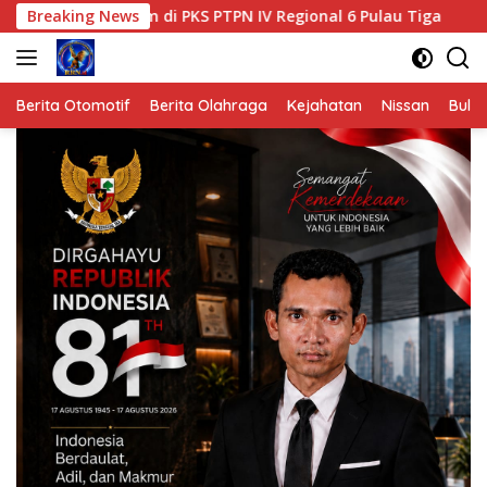
Langsung
 PKS PTPN IV Regional 6 Pulau Tiga
Breaking News
Polres Aceh Tamia
ke
konten
Berita Otomotif
Berita Olahraga
Kejahatan
Nissan
Bulut