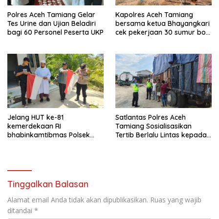
Polres Aceh Tamiang Gelar
Kapolres Aceh Tamiang
Tes Urine dan Ujian Beladiri
bersama ketua Bhayangkari
bagi 60 Personel Peserta UKP
cek pekerjaan 30 sumur bor
bantu air bersih
Jelang HUT ke-81
Satlantas Polres Aceh
kemerdekaan RI
Tamiang Sosialisasikan
bhabinkamtibmas Polsek
Tertib Berlalu Lintas kepada
kejuruan muda ajak
Pengemudi Angkutan
masyarakat pasang
bendera merah putih
Tinggalkan Balasan
Alamat email Anda tidak akan dipublikasikan.
Ruas yang wajib
ditandai
*