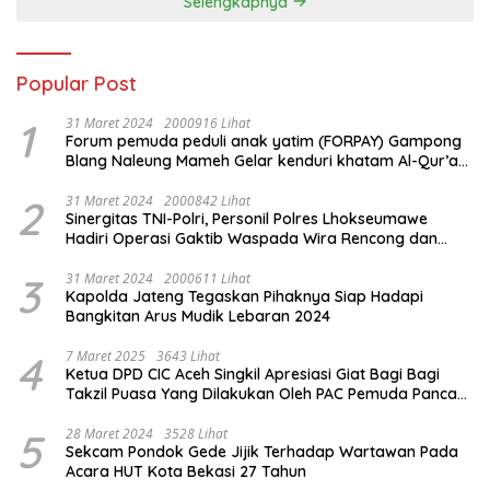
Selengkapnya
Popular Post
1
31 Maret 2024
2000916 Lihat
Forum pemuda peduli anak yatim (FORPAY) Gampong
Blang Naleung Mameh Gelar kenduri khatam Al-Qur’an
& Santunan Yatim-Piatu
2
31 Maret 2024
2000842 Lihat
Sinergitas TNI-Polri, Personil Polres Lhokseumawe
Hadiri Operasi Gaktib Waspada Wira Rencong dan
Yustisi Citra Wira Rencong
3
31 Maret 2024
2000611 Lihat
Kapolda Jateng Tegaskan Pihaknya Siap Hadapi
Bangkitan Arus Mudik Lebaran 2024
4
7 Maret 2025
3643 Lihat
Ketua DPD CIC Aceh Singkil Apresiasi Giat Bagi Bagi
Takzil Puasa Yang Dilakukan Oleh PAC Pemuda Panca
Sila di Dampingi Personil TNI/ Polri Kecamatan Gunung
Meriah Kabupaten Aceh Singkil
5
28 Maret 2024
3528 Lihat
Sekcam Pondok Gede Jijik Terhadap Wartawan Pada
Acara HUT Kota Bekasi 27 Tahun