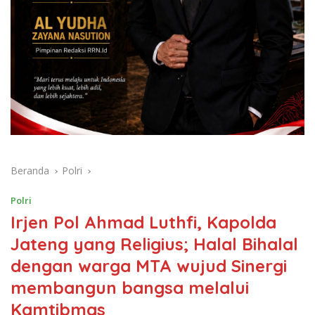
Beranda
Polri
Polri
Irjen Pol Ahmad Luthfi, Kapolda
Jateng yang Religius; Halal Bihalal
dengan warga MTA wujud Sinergi
membangun bangsa melalui
Kamtibmas