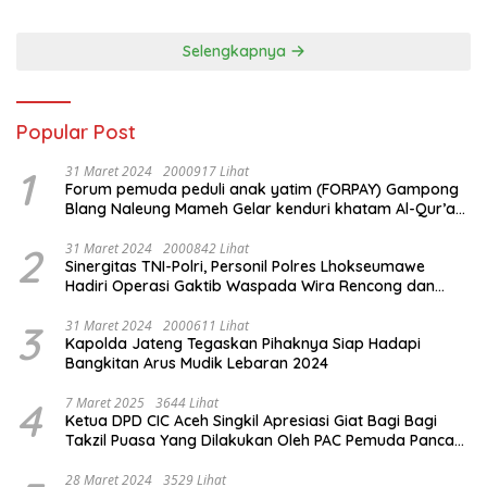
Kota Tangerang
Selengkapnya
Popular Post
1
31 Maret 2024
2000917 Lihat
Forum pemuda peduli anak yatim (FORPAY) Gampong
Blang Naleung Mameh Gelar kenduri khatam Al-Qur’an
& Santunan Yatim-Piatu
2
31 Maret 2024
2000842 Lihat
Sinergitas TNI-Polri, Personil Polres Lhokseumawe
Hadiri Operasi Gaktib Waspada Wira Rencong dan
Yustisi Citra Wira Rencong
3
31 Maret 2024
2000611 Lihat
Kapolda Jateng Tegaskan Pihaknya Siap Hadapi
Bangkitan Arus Mudik Lebaran 2024
4
7 Maret 2025
3644 Lihat
Ketua DPD CIC Aceh Singkil Apresiasi Giat Bagi Bagi
Takzil Puasa Yang Dilakukan Oleh PAC Pemuda Panca
Sila di Dampingi Personil TNI/ Polri Kecamatan Gunung
Meriah Kabupaten Aceh Singkil
28 Maret 2024
3529 Lihat