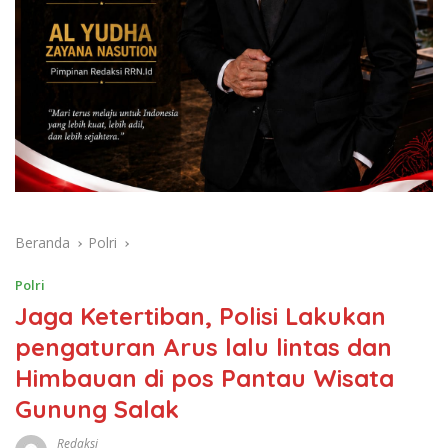
Beranda
Polri
Polri
Jaga Ketertiban, Polisi Lakukan
pengaturan Arus lalu lintas dan
Himbauan di pos Pantau Wisata
Gunung Salak
Redaksi