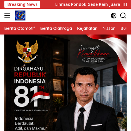
Langsung
.
Breaking News
Linmas Pondok Gede Raih Juara III Kota Bekasi dalam
ke
konten
Berita Otomotif
Berita Olahraga
Kejahatan
Nissan
Bulut