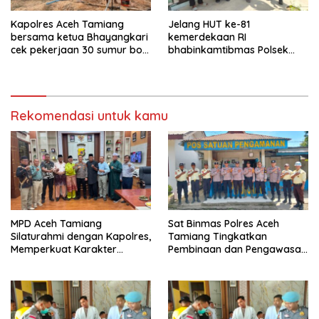
Kapolres Aceh Tamiang
Jelang HUT ke-81
bersama ketua Bhayangkari
kemerdekaan RI
cek pekerjaan 30 sumur bor
bhabinkamtibmas Polsek
bantu air bersih
kejuruan muda ajak
masyarakat pasang
bendera merah putih
Rekomendasi untuk kamu
MPD Aceh Tamiang
Sat Binmas Polres Aceh
Silaturahmi dengan Kapolres,
Tamiang Tingkatkan
Memperkuat Karakter
Pembinaan dan Pengawasan
Peserta Didik
Satpam di PKS PTPN IV
Regional 6 Pulau Tiga