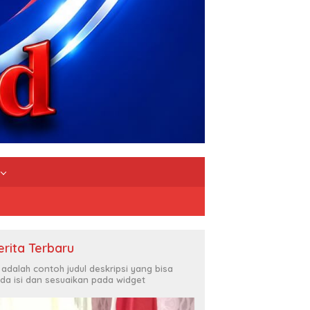
erita Terbaru
i adalah contoh judul deskripsi yang bisa
da isi dan sesuaikan pada widget