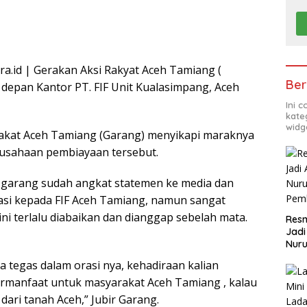
a.id | Gerakan Aksi Rakyat Aceh Tamiang (
Ber
depan Kantor PT. FIF Unit Kualasimpang, Aceh
Ini 
kate
widg
arakat Aceh Tamiang (Garang) menyikapi maraknya
rusahaan pembiayaan tersebut.
a garang sudah angkat statemen ke media dan
si kepada FIF Aceh Tamiang, namun sangat
 ini terlalu diabaikan dan dianggap sebelah mata.
Resm
Jadi
Nuru
Pem
egas dalam orasi nya, kehadiraan kalian
ermanfaat untuk masyarakat Aceh Tamiang , kalau
dari tanah Aceh,” Jubir Garang.