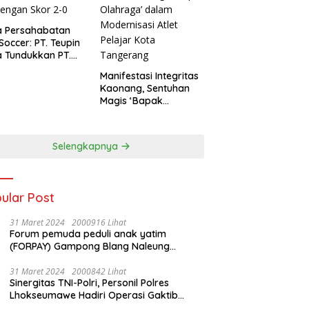
a Persahabatan
 Soccer: PT. Teupin
 Tundukkan PT.
dengan Skor 2-0
Manifestasi Integritas
Kaonang, Sentuhan
Magis ‘Bapak
Olahraga’ dalam
Modernisasi Atlet
Pelajar Kota
Selengkapnya
Tangerang
ular Post
31 Maret 2024
2000916 Lihat
Forum pemuda peduli anak yatim
(FORPAY) Gampong Blang Naleung
Mameh Gelar kenduri khatam Al-Qur’an &
Santunan Yatim-Piatu
31 Maret 2024
2000842 Lihat
Sinergitas TNI-Polri, Personil Polres
Lhokseumawe Hadiri Operasi Gaktib
Waspada Wira Rencong dan Yustisi Citra