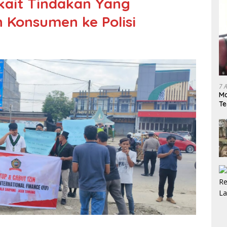
ait Tindakan Yang
 Konsumen ke Polisi
7 
M
T
Ac