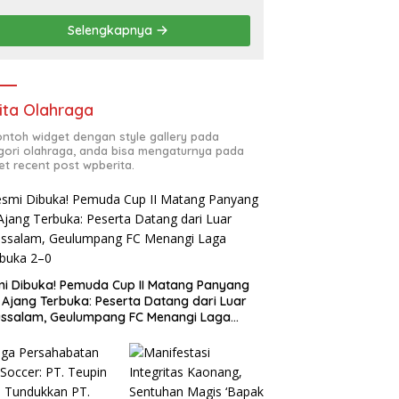
Realisasikan Bantuan
Korban Banjir dan
Selengkapnya
Lapangan Kerja untuk Ex-
Kombatan
ita Olahraga
contoh widget dengan style gallery pada
gori olahraga, anda bisa mengaturnya pada
et recent post wpberita.
i Dibuka! Pemuda Cup II Matang Panyang
 Ajang Terbuka: Peserta Datang dari Luar
ssalam, Geulumpang FC Menangi Laga
buka 2–0