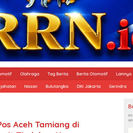
omotif
Olahraga
Tag Berita
Berita Otomotif
Lainnya
ejahatan
Nissan
Bulutangkis
DKI Jakarta
Gerindra
B
In
an
Pos Aceh Tamiang di