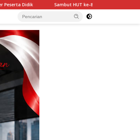
t HUT ke-81 Kemerdekaan RI, Dandim 1308/LB Ajak Masyarakat