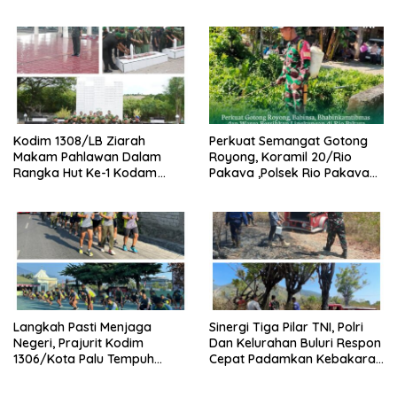
Kibarkan Bendera Merah
Putih
Kodim 1308/LB Ziarah
Perkuat Semangat Gotong
Makam Pahlawan Dalam
Royong, Koramil 20/Rio
Rangka Hut Ke-1 Kodam
Pakava ,Polsek Rio Pakava
XXIII/Palaka Wira Tahun
Dan Masyarakat Bersihkan
2026
Lingkungan Desa Pancasila
Mukti
Langkah Pasti Menjaga
Sinergi Tiga Pilar TNI, Polri
Negeri, Prajurit Kodim
Dan Kelurahan Buluri Respon
1306/Kota Palu Tempuh
Cepat Padamkan Kebakaran
Olahraga 5 Km Penuh
Lahan Kosong
Semangat