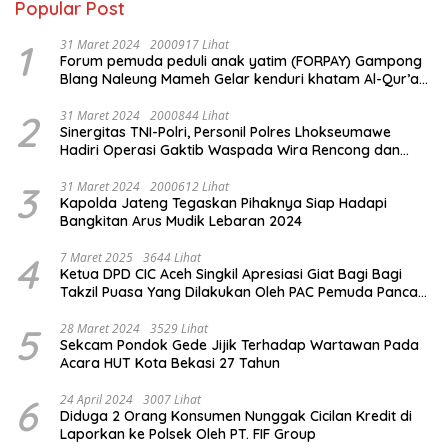
Popular Post
1
31 Maret 2024
2000917 Lihat
Forum pemuda peduli anak yatim (FORPAY) Gampong
Blang Naleung Mameh Gelar kenduri khatam Al-Qur’an
& Santunan Yatim-Piatu
2
31 Maret 2024
2000844 Lihat
Sinergitas TNI-Polri, Personil Polres Lhokseumawe
Hadiri Operasi Gaktib Waspada Wira Rencong dan
Yustisi Citra Wira Rencong
3
31 Maret 2024
2000612 Lihat
Kapolda Jateng Tegaskan Pihaknya Siap Hadapi
Bangkitan Arus Mudik Lebaran 2024
4
7 Maret 2025
3644 Lihat
Ketua DPD CIC Aceh Singkil Apresiasi Giat Bagi Bagi
Takzil Puasa Yang Dilakukan Oleh PAC Pemuda Panca
Sila di Dampingi Personil TNI/ Polri Kecamatan Gunung
Meriah Kabupaten Aceh Singkil
5
28 Maret 2024
3529 Lihat
Sekcam Pondok Gede Jijik Terhadap Wartawan Pada
Acara HUT Kota Bekasi 27 Tahun
6
24 April 2024
3007 Lihat
Diduga 2 Orang Konsumen Nunggak Cicilan Kredit di
Laporkan ke Polsek Oleh PT. FIF Group