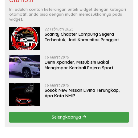
Otomotif
Ini adalah contoh keterangan untuk widget dengan kategori
otomotif, anda bisa dengan mudah memasukkannya pada
widget.
22 Februari 2025
Scanity Chapter Lampung Segera
Terbentuk, Jadi Komunitas Penggiat
Mobil Sigra Calya di Lampung
16 Maret 2019
Demi Xpander, Mitsubishi Bakal
Mengimpor Kembali Pajero Sport
16 Maret 2019
Sosok New Nissan Livina Terungkap,
Apa Kata NMI?
Selengkapnya