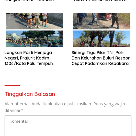
XXIII/Palaka Wira Tahun
Dan Masyarakat Bersihkan
2026
Lingkungan Desa Pancasila
Mukti
Langkah Pasti Menjaga
Sinergi Tiga Pilar TNI, Polri
Negeri, Prajurit Kodim
Dan Kelurahan Buluri Respon
1306/Kota Palu Tempuh
Cepat Padamkan Kebakaran
Olahraga 5 Km Penuh
Lahan Kosong
Semangat
Tinggalkan Balasan
Alamat email Anda tidak akan dipublikasikan.
Ruas yang wajib
ditandai
*