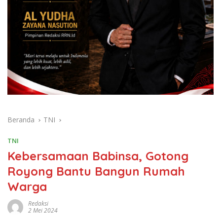
Beranda
TNI
TNI
Kebersamaan Babinsa, Gotong
Royong Bantu Bangun Rumah
Warga
Redaksi
2 Mei 2024