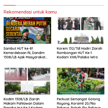
Rekomendasi untuk kamu
Sambut HUT ke-81
Korem 132/Tdl Hadiri Ziarah
Kemerdekaan RI, Dandim
Rombongan HUT Ke-1
1308/LB Ajak Masyarakat
Kodam XXIII/Palaka Wira
Kibarkan Bendera Merah
Putih
Kodim 1308/LB Ziarah
Perkuat Semangat Gotong
Makam Pahlawan Dalam
Royong, Koramil 20/Rio
Rangka Hut Ke-1 Kodam
Pakava ,Polsek Rio Pakava