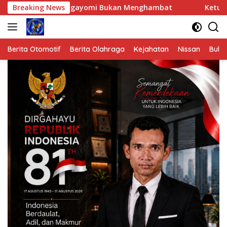
Langsung
ngayomi Bukan Menghambat
Breaking News
Ketua DPRK Aceh Tamiang Fa
ke
konten
Berita Otomotif
Berita Olahraga
Kejahatan
Nissan
Bulut